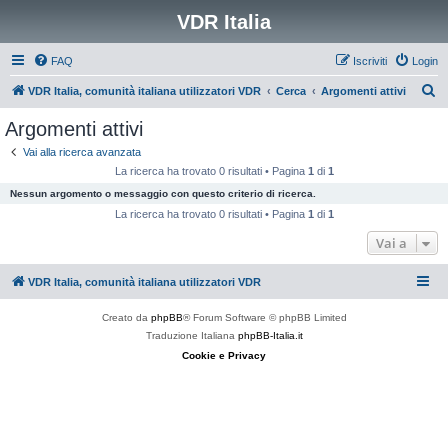
VDR Italia
FAQ
Iscriviti
Login
C
VDR Italia, comunità italiana utilizzatori VDR
Cerca
Argomenti attivi
e
Argomenti attivi
r
Vai alla ricerca avanzata
c
La ricerca ha trovato 0 risultati • Pagina
1
di
1
a
Nessun argomento o messaggio con questo criterio di ricerca.
La ricerca ha trovato 0 risultati • Pagina
1
di
1
Vai a
VDR Italia, comunità italiana utilizzatori VDR
Creato da
phpBB
® Forum Software © phpBB Limited
Traduzione Italiana
phpBB-Italia.it
Cookie e Privacy