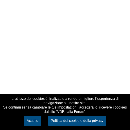
L´utilizzo dei cookies è finalizzato a rendere migliore l´esperienza di
navigazione sul nostro sito.
Se continui senza cambiare le tue impostazioni, accetterai di ricevere i cookies
dal sito "VDR Italia Forum".
Accetto
Politica dei cookie e della privacy