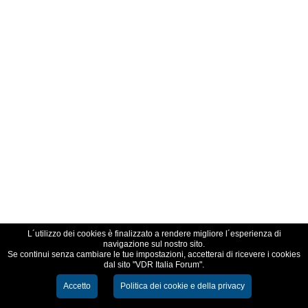
L´utilizzo dei cookies è finalizzato a rendere migliore l´esperienza di
navigazione sul nostro sito.
Se continui senza cambiare le tue impostazioni, accetterai di ricevere i cookies
dal sito "VDR Italia Forum".
Accetto
Politica dei cookie e della privacy