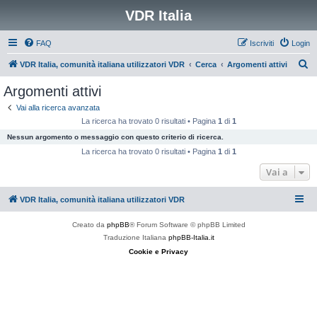
VDR Italia
FAQ
Iscriviti
Login
C
VDR Italia, comunità italiana utilizzatori VDR
Cerca
Argomenti attivi
e
Argomenti attivi
r
Vai alla ricerca avanzata
c
La ricerca ha trovato 0 risultati • Pagina
1
di
1
a
Nessun argomento o messaggio con questo criterio di ricerca.
La ricerca ha trovato 0 risultati • Pagina
1
di
1
Vai a
VDR Italia, comunità italiana utilizzatori VDR
Creato da
phpBB
® Forum Software © phpBB Limited
Traduzione Italiana
phpBB-Italia.it
Cookie e Privacy