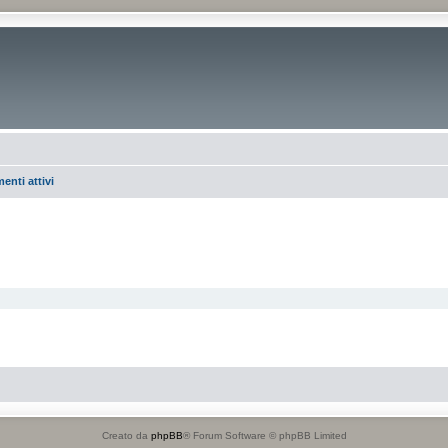
enti attivi
Creato da
phpBB
® Forum Software © phpBB Limited