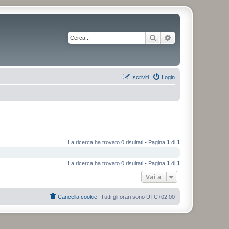
Cerca
Ricerca avanzata
Iscriviti
Login
La ricerca ha trovato 0 risultati • Pagina
1
di
1
La ricerca ha trovato 0 risultati • Pagina
1
di
1
Vai a
Cancella cookie
Tutti gli orari sono
UTC+02:00