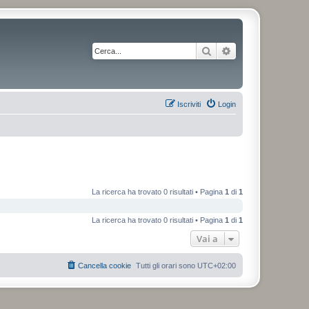
Cerca
Ricerca avanzata
Iscriviti
Login
La ricerca ha trovato 0 risultati • Pagina
1
di
1
La ricerca ha trovato 0 risultati • Pagina
1
di
1
Vai a
Cancella cookie
Tutti gli orari sono
UTC+02:00