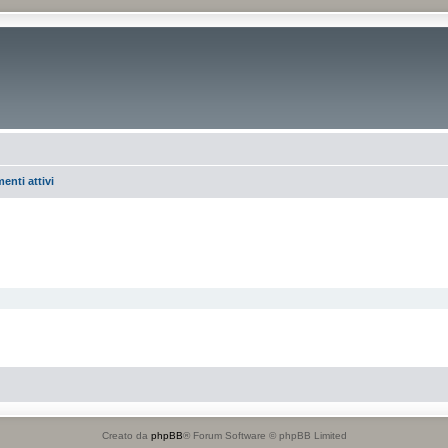
enti attivi
Creato da
phpBB
® Forum Software © phpBB Limited