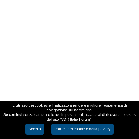
L´utilizzo dei cookies è finalizzato a rendere migliore l´esperienza di
navigazione sul nostro sito.
Se continui senza cambiare le tue impostazioni, accetterai di ricevere i cookies
dal sito "VDR Italia Forum".
Accetto
Politica dei cookie e della privacy