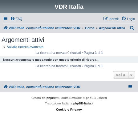
VDR Italia
FAQ
Iscriviti
Login
C
VDR Italia, comunità italiana utilizzatori VDR
Cerca
Argomenti attivi
e
Argomenti attivi
r
Vai alla ricerca avanzata
c
La ricerca ha trovato 0 risultati • Pagina
1
di
1
a
Nessun argomento o messaggio con questo criterio di ricerca.
La ricerca ha trovato 0 risultati • Pagina
1
di
1
Vai a
VDR Italia, comunità italiana utilizzatori VDR
Creato da
phpBB
® Forum Software © phpBB Limited
Traduzione Italiana
phpBB-Italia.it
Cookie e Privacy