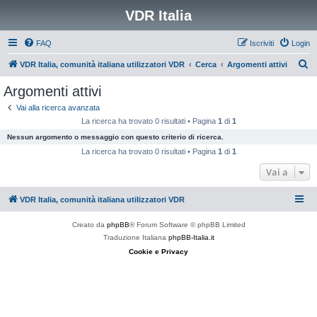
VDR Italia
FAQ
Iscriviti
Login
C
VDR Italia, comunità italiana utilizzatori VDR
Cerca
Argomenti attivi
e
Argomenti attivi
r
Vai alla ricerca avanzata
c
La ricerca ha trovato 0 risultati • Pagina
1
di
1
a
Nessun argomento o messaggio con questo criterio di ricerca.
La ricerca ha trovato 0 risultati • Pagina
1
di
1
Vai a
VDR Italia, comunità italiana utilizzatori VDR
Creato da
phpBB
® Forum Software © phpBB Limited
Traduzione Italiana
phpBB-Italia.it
Cookie e Privacy