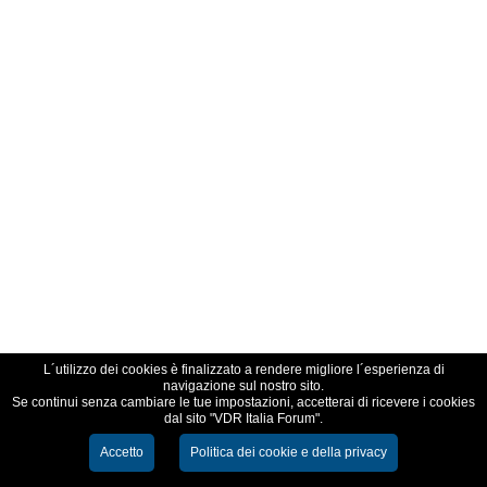
L´utilizzo dei cookies è finalizzato a rendere migliore l´esperienza di
navigazione sul nostro sito.
Se continui senza cambiare le tue impostazioni, accetterai di ricevere i cookies
dal sito "VDR Italia Forum".
Accetto
Politica dei cookie e della privacy