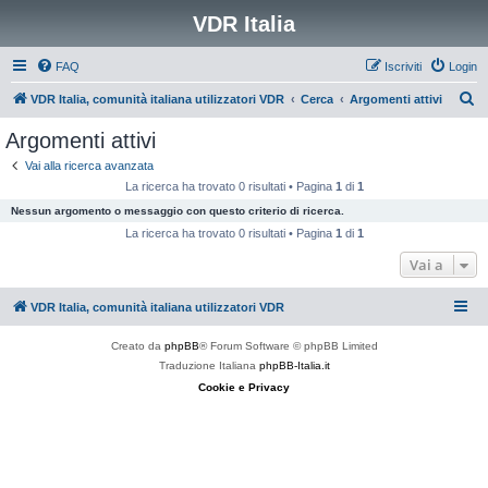
VDR Italia
FAQ
Iscriviti
Login
C
VDR Italia, comunità italiana utilizzatori VDR
Cerca
Argomenti attivi
e
Argomenti attivi
r
Vai alla ricerca avanzata
c
La ricerca ha trovato 0 risultati • Pagina
1
di
1
a
Nessun argomento o messaggio con questo criterio di ricerca.
La ricerca ha trovato 0 risultati • Pagina
1
di
1
Vai a
VDR Italia, comunità italiana utilizzatori VDR
Creato da
phpBB
® Forum Software © phpBB Limited
Traduzione Italiana
phpBB-Italia.it
Cookie e Privacy