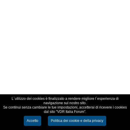
L´utilizzo dei cookies è finalizzato a rendere migliore l´esperienza di
navigazione sul nostro sito.
Se continui senza cambiare le tue impostazioni, accetterai di ricevere i cookies
dal sito "VDR Italia Forum".
Accetto
Politica dei cookie e della privacy