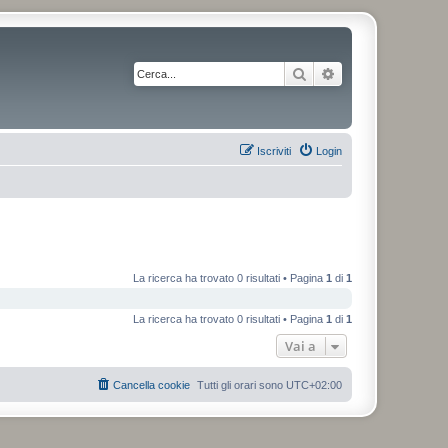
Cerca
Ricerca avanzata
Iscriviti
Login
La ricerca ha trovato 0 risultati • Pagina
1
di
1
La ricerca ha trovato 0 risultati • Pagina
1
di
1
Vai a
Cancella cookie
Tutti gli orari sono
UTC+02:00