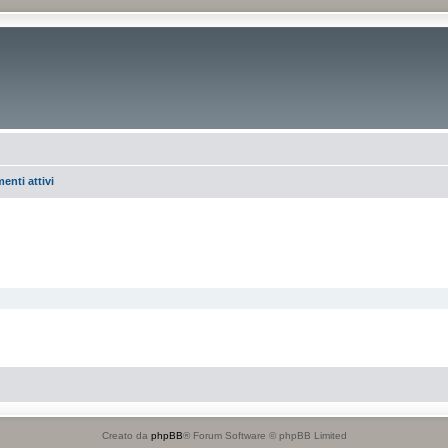
enti attivi
Creato da
phpBB
® Forum Software © phpBB Limited