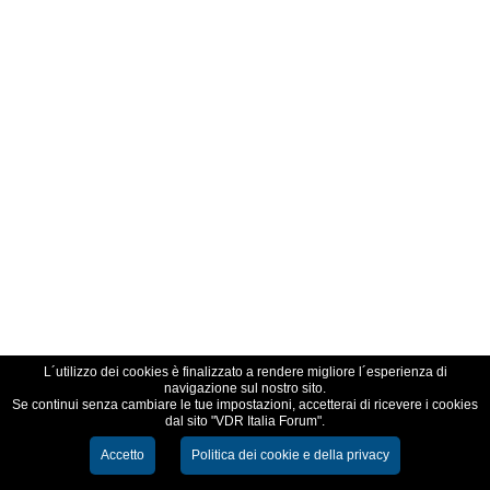
L´utilizzo dei cookies è finalizzato a rendere migliore l´esperienza di
navigazione sul nostro sito.
Se continui senza cambiare le tue impostazioni, accetterai di ricevere i cookies
dal sito "VDR Italia Forum".
Accetto
Politica dei cookie e della privacy