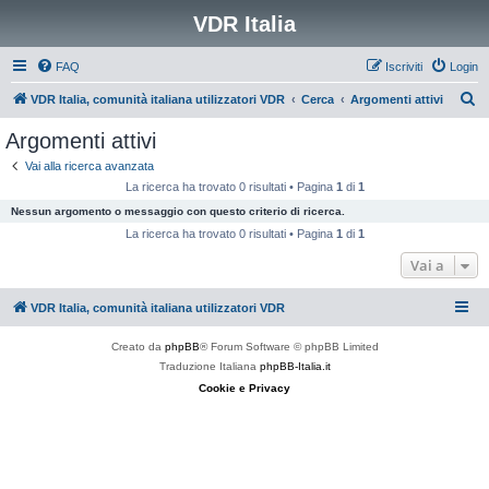
VDR Italia
FAQ
Iscriviti
Login
C
VDR Italia, comunità italiana utilizzatori VDR
Cerca
Argomenti attivi
e
Argomenti attivi
r
Vai alla ricerca avanzata
c
La ricerca ha trovato 0 risultati • Pagina
1
di
1
a
Nessun argomento o messaggio con questo criterio di ricerca.
La ricerca ha trovato 0 risultati • Pagina
1
di
1
Vai a
VDR Italia, comunità italiana utilizzatori VDR
Creato da
phpBB
® Forum Software © phpBB Limited
Traduzione Italiana
phpBB-Italia.it
Cookie e Privacy