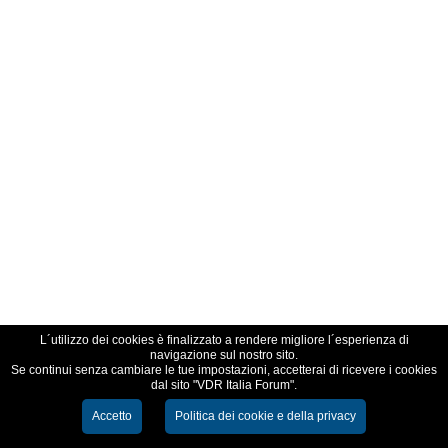
L´utilizzo dei cookies è finalizzato a rendere migliore l´esperienza di
navigazione sul nostro sito.
Se continui senza cambiare le tue impostazioni, accetterai di ricevere i cookies
dal sito "VDR Italia Forum".
Accetto
Politica dei cookie e della privacy