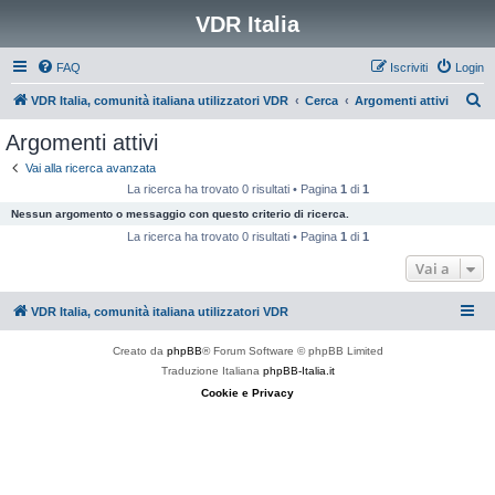
VDR Italia
FAQ
Iscriviti
Login
C
VDR Italia, comunità italiana utilizzatori VDR
Cerca
Argomenti attivi
e
Argomenti attivi
r
Vai alla ricerca avanzata
c
La ricerca ha trovato 0 risultati • Pagina
1
di
1
a
Nessun argomento o messaggio con questo criterio di ricerca.
La ricerca ha trovato 0 risultati • Pagina
1
di
1
Vai a
VDR Italia, comunità italiana utilizzatori VDR
Creato da
phpBB
® Forum Software © phpBB Limited
Traduzione Italiana
phpBB-Italia.it
Cookie e Privacy