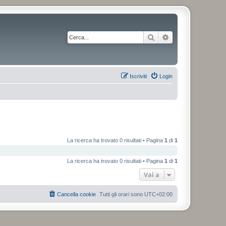
Cerca
Ricerca avanzata
Iscriviti
Login
La ricerca ha trovato 0 risultati • Pagina
1
di
1
La ricerca ha trovato 0 risultati • Pagina
1
di
1
Vai a
Cancella cookie
Tutti gli orari sono
UTC+02:00