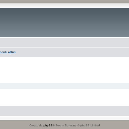
enti attivi
Creato da
phpBB
® Forum Software © phpBB Limited