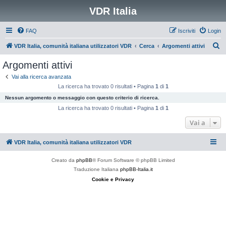
VDR Italia
FAQ
Iscriviti
Login
C
VDR Italia, comunità italiana utilizzatori VDR
Cerca
Argomenti attivi
e
Argomenti attivi
r
Vai alla ricerca avanzata
c
La ricerca ha trovato 0 risultati • Pagina
1
di
1
a
Nessun argomento o messaggio con questo criterio di ricerca.
La ricerca ha trovato 0 risultati • Pagina
1
di
1
Vai a
VDR Italia, comunità italiana utilizzatori VDR
Creato da
phpBB
® Forum Software © phpBB Limited
Traduzione Italiana
phpBB-Italia.it
Cookie e Privacy