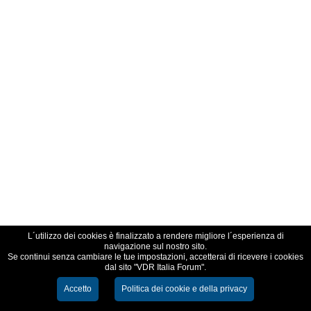
L´utilizzo dei cookies è finalizzato a rendere migliore l´esperienza di
navigazione sul nostro sito.
Se continui senza cambiare le tue impostazioni, accetterai di ricevere i cookies
dal sito "VDR Italia Forum".
Accetto
Politica dei cookie e della privacy