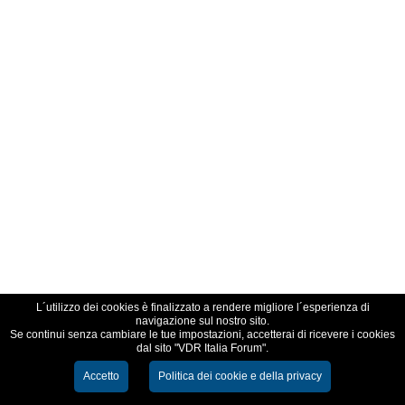
L´utilizzo dei cookies è finalizzato a rendere migliore l´esperienza di
navigazione sul nostro sito.
Se continui senza cambiare le tue impostazioni, accetterai di ricevere i cookies
dal sito "VDR Italia Forum".
Accetto
Politica dei cookie e della privacy