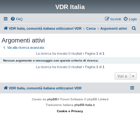
VDR Italia
FAQ
Iscriviti
Login
C
VDR Italia, comunità italiana utilizzatori VDR
Cerca
Argomenti attivi
e
Argomenti attivi
r
Vai alla ricerca avanzata
c
La ricerca ha trovato 0 risultati • Pagina
1
di
1
a
Nessun argomento o messaggio con questo criterio di ricerca.
La ricerca ha trovato 0 risultati • Pagina
1
di
1
Vai a
VDR Italia, comunità italiana utilizzatori VDR
Creato da
phpBB
® Forum Software © phpBB Limited
Traduzione Italiana
phpBB-Italia.it
Cookie e Privacy