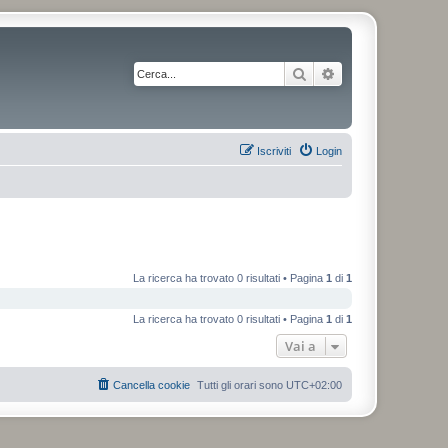
Cerca
Ricerca avanzata
Iscriviti
Login
La ricerca ha trovato 0 risultati • Pagina
1
di
1
La ricerca ha trovato 0 risultati • Pagina
1
di
1
Vai a
Cancella cookie
Tutti gli orari sono
UTC+02:00