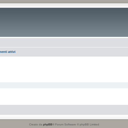
enti attivi
Creato da
phpBB
® Forum Software © phpBB Limited