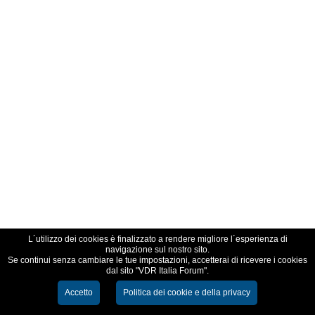
L´utilizzo dei cookies è finalizzato a rendere migliore l´esperienza di
navigazione sul nostro sito.
Se continui senza cambiare le tue impostazioni, accetterai di ricevere i cookies
dal sito "VDR Italia Forum".
Accetto
Politica dei cookie e della privacy