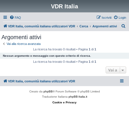
VDR Italia
FAQ
Iscriviti
Login
C
VDR Italia, comunità italiana utilizzatori VDR
Cerca
Argomenti attivi
e
Argomenti attivi
r
Vai alla ricerca avanzata
c
La ricerca ha trovato 0 risultati • Pagina
1
di
1
a
Nessun argomento o messaggio con questo criterio di ricerca.
La ricerca ha trovato 0 risultati • Pagina
1
di
1
Vai a
VDR Italia, comunità italiana utilizzatori VDR
Creato da
phpBB
® Forum Software © phpBB Limited
Traduzione Italiana
phpBB-Italia.it
Cookie e Privacy