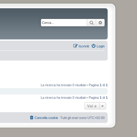
Cerca
Ricerca avanzata
Iscriviti
Login
La ricerca ha trovato 0 risultati • Pagina
1
di
1
La ricerca ha trovato 0 risultati • Pagina
1
di
1
Vai a
Cancella cookie
Tutti gli orari sono
UTC+02:00