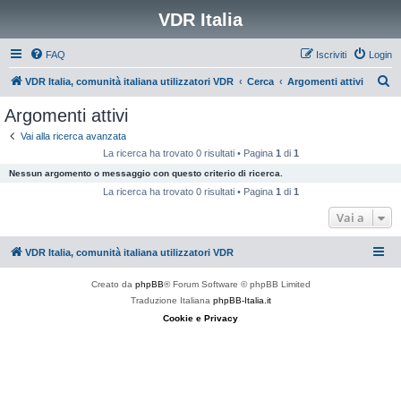
VDR Italia
FAQ
Iscriviti
Login
C
VDR Italia, comunità italiana utilizzatori VDR
Cerca
Argomenti attivi
e
Argomenti attivi
r
Vai alla ricerca avanzata
c
La ricerca ha trovato 0 risultati • Pagina
1
di
1
a
Nessun argomento o messaggio con questo criterio di ricerca.
La ricerca ha trovato 0 risultati • Pagina
1
di
1
Vai a
VDR Italia, comunità italiana utilizzatori VDR
Creato da
phpBB
® Forum Software © phpBB Limited
Traduzione Italiana
phpBB-Italia.it
Cookie e Privacy