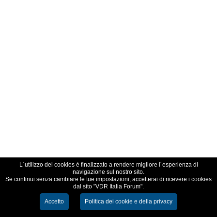
L´utilizzo dei cookies è finalizzato a rendere migliore l´esperienza di
navigazione sul nostro sito.
Se continui senza cambiare le tue impostazioni, accetterai di ricevere i cookies
dal sito "VDR Italia Forum".
Accetto
Politica dei cookie e della privacy