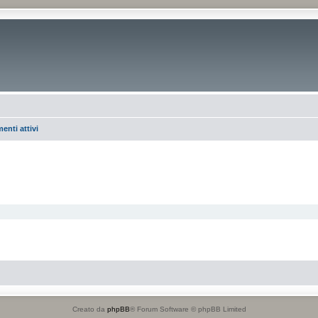
enti attivi
Creato da
phpBB
® Forum Software © phpBB Limited