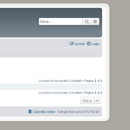
Cerca
Ricerca avanzata
Iscriviti
Login
La ricerca ha trovato 0 risultati • Pagina
1
di
1
La ricerca ha trovato 0 risultati • Pagina
1
di
1
Vai a
Cancella cookie
Tutti gli orari sono
UTC+02:00