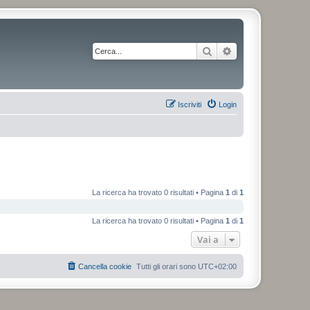
Cerca
Ricerca avanzata
Iscriviti
Login
La ricerca ha trovato 0 risultati • Pagina
1
di
1
La ricerca ha trovato 0 risultati • Pagina
1
di
1
Vai a
Cancella cookie
Tutti gli orari sono
UTC+02:00