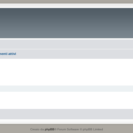
enti attivi
Creato da
phpBB
® Forum Software © phpBB Limited