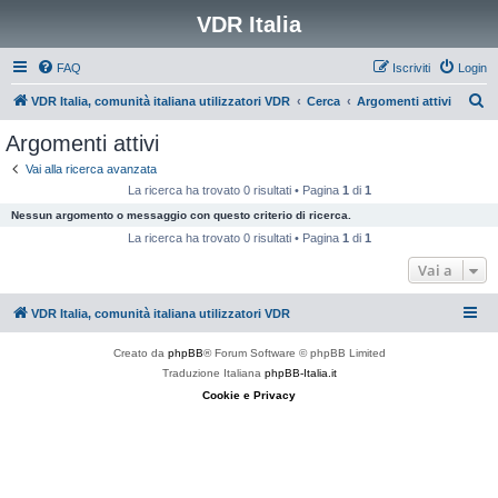
VDR Italia
FAQ
Iscriviti
Login
C
VDR Italia, comunità italiana utilizzatori VDR
Cerca
Argomenti attivi
e
Argomenti attivi
r
Vai alla ricerca avanzata
c
La ricerca ha trovato 0 risultati • Pagina
1
di
1
a
Nessun argomento o messaggio con questo criterio di ricerca.
La ricerca ha trovato 0 risultati • Pagina
1
di
1
Vai a
VDR Italia, comunità italiana utilizzatori VDR
Creato da
phpBB
® Forum Software © phpBB Limited
Traduzione Italiana
phpBB-Italia.it
Cookie e Privacy