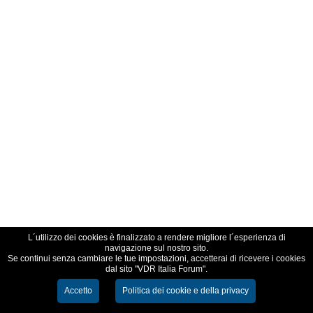
L´utilizzo dei cookies è finalizzato a rendere migliore l´esperienza di
navigazione sul nostro sito.
Se continui senza cambiare le tue impostazioni, accetterai di ricevere i cookies
dal sito "VDR Italia Forum".
Accetto
Politica dei cookie e della privacy