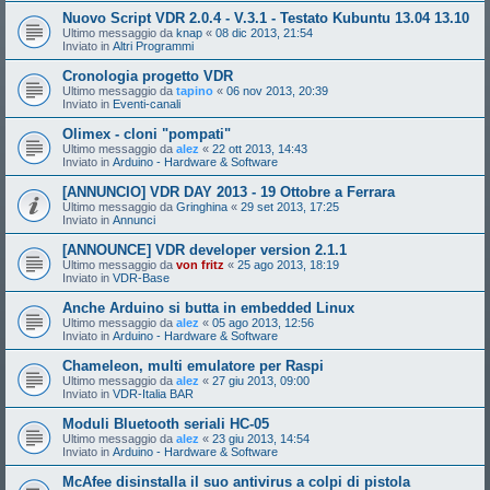
Nuovo Script VDR 2.0.4 - V.3.1 - Testato Kubuntu 13.04 13.10
Ultimo messaggio da
knap
«
08 dic 2013, 21:54
Inviato in
Altri Programmi
Cronologia progetto VDR
Ultimo messaggio da
tapino
«
06 nov 2013, 20:39
Inviato in
Eventi-canali
Olimex - cloni "pompati"
Ultimo messaggio da
alez
«
22 ott 2013, 14:43
Inviato in
Arduino - Hardware & Software
[ANNUNCIO] VDR DAY 2013 - 19 Ottobre a Ferrara
Ultimo messaggio da
Gringhina
«
29 set 2013, 17:25
Inviato in
Annunci
[ANNOUNCE] VDR developer version 2.1.1
Ultimo messaggio da
von fritz
«
25 ago 2013, 18:19
Inviato in
VDR-Base
Anche Arduino si butta in embedded Linux
Ultimo messaggio da
alez
«
05 ago 2013, 12:56
Inviato in
Arduino - Hardware & Software
Chameleon, multi emulatore per Raspi
Ultimo messaggio da
alez
«
27 giu 2013, 09:00
Inviato in
VDR-Italia BAR
Moduli Bluetooth seriali HC-05
Ultimo messaggio da
alez
«
23 giu 2013, 14:54
Inviato in
Arduino - Hardware & Software
McAfee disinstalla il suo antivirus a colpi di pistola