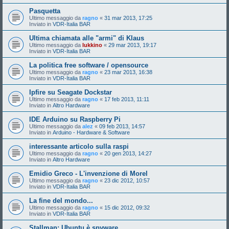
Pasquetta
Ultimo messaggio da
ragno
«
31 mar 2013, 17:25
Inviato in
VDR-Italia BAR
Ultima chiamata alle "armi" di Klaus
Ultimo messaggio da
lukkino
«
29 mar 2013, 19:17
Inviato in
VDR-Italia BAR
La politica free software / opensource
Ultimo messaggio da
ragno
«
23 mar 2013, 16:38
Inviato in
VDR-Italia BAR
Ipfire su Seagate Dockstar
Ultimo messaggio da
ragno
«
17 feb 2013, 11:11
Inviato in
Altro Hardware
IDE Arduino su Raspberry Pi
Ultimo messaggio da
alez
«
09 feb 2013, 14:57
Inviato in
Arduino - Hardware & Software
interessante articolo sulla raspi
Ultimo messaggio da
ragno
«
20 gen 2013, 14:27
Inviato in
Altro Hardware
Emidio Greco - L'invenzione di Morel
Ultimo messaggio da
ragno
«
23 dic 2012, 10:57
Inviato in
VDR-Italia BAR
La fine del mondo...
Ultimo messaggio da
ragno
«
15 dic 2012, 09:32
Inviato in
VDR-Italia BAR
Stallman: Ubuntu è spyware