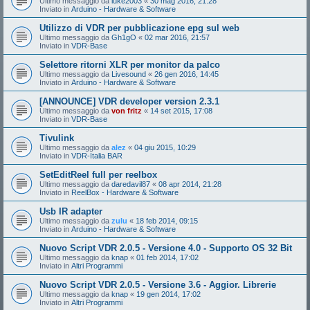
Ultimo messaggio da
luke2003
«
30 mag 2016, 21:28
Inviato in
Arduino - Hardware & Software
Utilizzo di VDR per pubblicazione epg sul web
Ultimo messaggio da
Gh1gO
«
02 mar 2016, 21:57
Inviato in
VDR-Base
Selettore ritorni XLR per monitor da palco
Ultimo messaggio da
Livesound
«
26 gen 2016, 14:45
Inviato in
Arduino - Hardware & Software
[ANNOUNCE] VDR developer version 2.3.1
Ultimo messaggio da
von fritz
«
14 set 2015, 17:08
Inviato in
VDR-Base
Tivulink
Ultimo messaggio da
alez
«
04 giu 2015, 10:29
Inviato in
VDR-Italia BAR
SetEditReel full per reelbox
Ultimo messaggio da
daredavil87
«
08 apr 2014, 21:28
Inviato in
ReelBox - Hardware & Software
Usb IR adapter
Ultimo messaggio da
zulu
«
18 feb 2014, 09:15
Inviato in
Arduino - Hardware & Software
Nuovo Script VDR 2.0.5 - Versione 4.0 - Supporto OS 32 Bit
Ultimo messaggio da
knap
«
01 feb 2014, 17:02
Inviato in
Altri Programmi
Nuovo Script VDR 2.0.5 - Versione 3.6 - Aggior. Librerie
Ultimo messaggio da
knap
«
19 gen 2014, 17:02
Inviato in
Altri Programmi