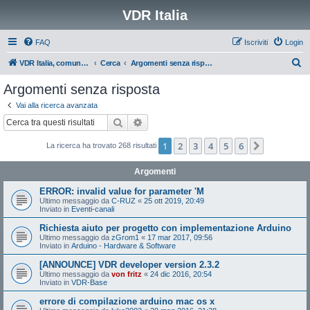
VDR Italia
FAQ
Iscriviti
Login
C
VDR Italia, comunità italiana utilizzatori VDR
Cerca
Argomenti senza risposta
e
Argomenti senza risposta
r
Vai alla ricerca avanzata
c
Cerca
Ricerca avanzata
a
1
2
3
4
5
6
Prossimo
La ricerca ha trovato 268 risultati
Argomenti
ERROR: invalid value for parameter 'M
Ultimo messaggio da
C-RUZ
«
25 ott 2019, 20:49
Inviato in
Eventi-canali
Richiesta aiuto per progetto con implementazione Arduino
Ultimo messaggio da
zGrom1
«
17 mar 2017, 09:56
Inviato in
Arduino - Hardware & Software
[ANNOUNCE] VDR developer version 2.3.2
Ultimo messaggio da
von fritz
«
24 dic 2016, 20:54
Inviato in
VDR-Base
errore di compilazione arduino mac os x