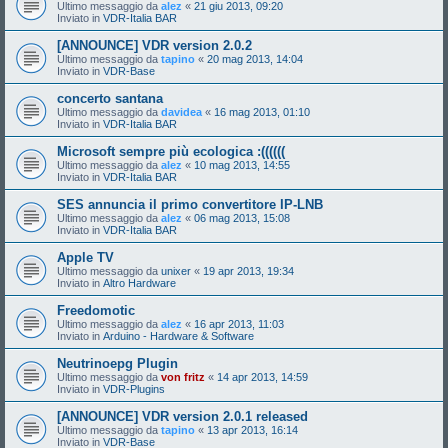
Ultimo messaggio da
alez
«
21 giu 2013, 09:20
Inviato in
VDR-Italia BAR
[ANNOUNCE] VDR version 2.0.2
Ultimo messaggio da
tapino
«
20 mag 2013, 14:04
Inviato in
VDR-Base
concerto santana
Ultimo messaggio da
davidea
«
16 mag 2013, 01:10
Inviato in
VDR-Italia BAR
Microsoft sempre più ecologica :((((((
Ultimo messaggio da
alez
«
10 mag 2013, 14:55
Inviato in
VDR-Italia BAR
SES annuncia il primo convertitore IP-LNB
Ultimo messaggio da
alez
«
06 mag 2013, 15:08
Inviato in
VDR-Italia BAR
Apple TV
Ultimo messaggio da
unixer
«
19 apr 2013, 19:34
Inviato in
Altro Hardware
Freedomotic
Ultimo messaggio da
alez
«
16 apr 2013, 11:03
Inviato in
Arduino - Hardware & Software
Neutrinoepg Plugin
Ultimo messaggio da
von fritz
«
14 apr 2013, 14:59
Inviato in
VDR-Plugins
[ANNOUNCE] VDR version 2.0.1 released
Ultimo messaggio da
tapino
«
13 apr 2013, 16:14
Inviato in
VDR-Base