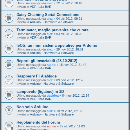
Ultimo messaggio da
alez
«
12 dic 2012, 10:18
Inviato in
VDR-Italia BAR
Daisy Chaining Serial Connections
Ultimo messaggio da
alez
«
04 dic 2012, 09:21
Inviato in
Arduino - Hardware & Software
Terminator, meglio prevenire che curare
Ultimo messaggio da
alez
«
03 dic 2012, 10:26
Inviato in
VDR-Italia BAR
leOS: un mini sistema operativo per Arduino
Ultimo messaggio da
alez
«
29 nov 2012, 18:01
Inviato in
Arduino - Hardware & Software
Report: gli insaziabili (28-10-2012)
Ultimo messaggio da
ragno
«
15 nov 2012, 21:42
Inviato in
VDR-Italia BAR
Raspberry Pi AlaMode
Ultimo messaggio da
alez
«
09 nov 2012, 12:52
Inviato in
Arduino - Hardware & Software
campovolo (ligabue) in 3D
Ultimo messaggio da
davidea
«
04 nov 2012, 12:24
Inviato in
VDR-Italia BAR
Non solo Arduino...
Ultimo messaggio da
alez
«
19 ott 2012, 16:16
Inviato in
Arduino - Hardware & Software
Regolamento del Forum
Ultimo messaggio da
admin
«
19 ott 2012, 11:03
Inviato in
Regolamento