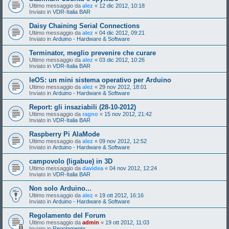
Ultimo messaggio da
alez
«
12 dic 2012, 10:18
Inviato in
VDR-Italia BAR
Daisy Chaining Serial Connections
Ultimo messaggio da
alez
«
04 dic 2012, 09:21
Inviato in
Arduino - Hardware & Software
Terminator, meglio prevenire che curare
Ultimo messaggio da
alez
«
03 dic 2012, 10:26
Inviato in
VDR-Italia BAR
leOS: un mini sistema operativo per Arduino
Ultimo messaggio da
alez
«
29 nov 2012, 18:01
Inviato in
Arduino - Hardware & Software
Report: gli insaziabili (28-10-2012)
Ultimo messaggio da
ragno
«
15 nov 2012, 21:42
Inviato in
VDR-Italia BAR
Raspberry Pi AlaMode
Ultimo messaggio da
alez
«
09 nov 2012, 12:52
Inviato in
Arduino - Hardware & Software
campovolo (ligabue) in 3D
Ultimo messaggio da
davidea
«
04 nov 2012, 12:24
Inviato in
VDR-Italia BAR
Non solo Arduino...
Ultimo messaggio da
alez
«
19 ott 2012, 16:16
Inviato in
Arduino - Hardware & Software
Regolamento del Forum
Ultimo messaggio da
admin
«
19 ott 2012, 11:03
Inviato in
Regolamento