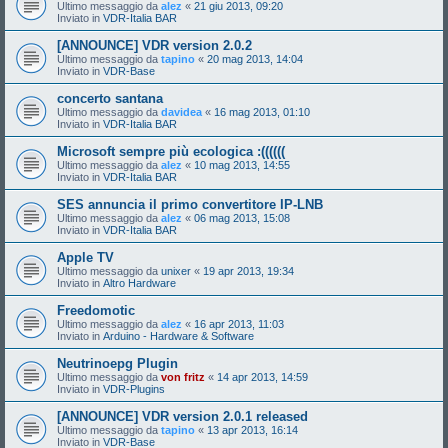
Ultimo messaggio da
alez
«
21 giu 2013, 09:20
Inviato in
VDR-Italia BAR
[ANNOUNCE] VDR version 2.0.2
Ultimo messaggio da
tapino
«
20 mag 2013, 14:04
Inviato in
VDR-Base
concerto santana
Ultimo messaggio da
davidea
«
16 mag 2013, 01:10
Inviato in
VDR-Italia BAR
Microsoft sempre più ecologica :((((((
Ultimo messaggio da
alez
«
10 mag 2013, 14:55
Inviato in
VDR-Italia BAR
SES annuncia il primo convertitore IP-LNB
Ultimo messaggio da
alez
«
06 mag 2013, 15:08
Inviato in
VDR-Italia BAR
Apple TV
Ultimo messaggio da
unixer
«
19 apr 2013, 19:34
Inviato in
Altro Hardware
Freedomotic
Ultimo messaggio da
alez
«
16 apr 2013, 11:03
Inviato in
Arduino - Hardware & Software
Neutrinoepg Plugin
Ultimo messaggio da
von fritz
«
14 apr 2013, 14:59
Inviato in
VDR-Plugins
[ANNOUNCE] VDR version 2.0.1 released
Ultimo messaggio da
tapino
«
13 apr 2013, 16:14
Inviato in
VDR-Base