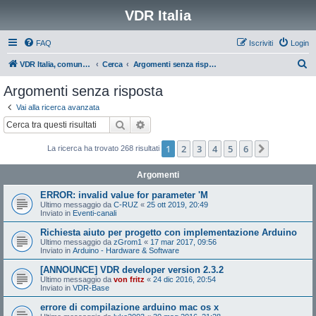
VDR Italia
FAQ
Iscriviti
Login
C
VDR Italia, comunità italiana utilizzatori VDR
Cerca
Argomenti senza risposta
e
Argomenti senza risposta
r
Vai alla ricerca avanzata
c
Cerca
Ricerca avanzata
a
1
2
3
4
5
6
Prossimo
La ricerca ha trovato 268 risultati
Argomenti
ERROR: invalid value for parameter 'M
Ultimo messaggio da
C-RUZ
«
25 ott 2019, 20:49
Inviato in
Eventi-canali
Richiesta aiuto per progetto con implementazione Arduino
Ultimo messaggio da
zGrom1
«
17 mar 2017, 09:56
Inviato in
Arduino - Hardware & Software
[ANNOUNCE] VDR developer version 2.3.2
Ultimo messaggio da
von fritz
«
24 dic 2016, 20:54
Inviato in
VDR-Base
errore di compilazione arduino mac os x