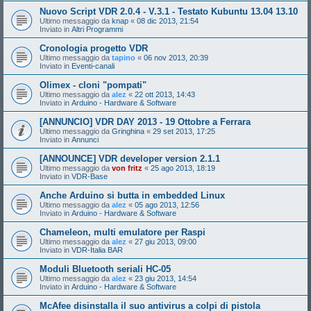
Nuovo Script VDR 2.0.4 - V.3.1 - Testato Kubuntu 13.04 13.10
Ultimo messaggio da
knap
«
08 dic 2013, 21:54
Inviato in
Altri Programmi
Cronologia progetto VDR
Ultimo messaggio da
tapino
«
06 nov 2013, 20:39
Inviato in
Eventi-canali
Olimex - cloni "pompati"
Ultimo messaggio da
alez
«
22 ott 2013, 14:43
Inviato in
Arduino - Hardware & Software
[ANNUNCIO] VDR DAY 2013 - 19 Ottobre a Ferrara
Ultimo messaggio da
Gringhina
«
29 set 2013, 17:25
Inviato in
Annunci
[ANNOUNCE] VDR developer version 2.1.1
Ultimo messaggio da
von fritz
«
25 ago 2013, 18:19
Inviato in
VDR-Base
Anche Arduino si butta in embedded Linux
Ultimo messaggio da
alez
«
05 ago 2013, 12:56
Inviato in
Arduino - Hardware & Software
Chameleon, multi emulatore per Raspi
Ultimo messaggio da
alez
«
27 giu 2013, 09:00
Inviato in
VDR-Italia BAR
Moduli Bluetooth seriali HC-05
Ultimo messaggio da
alez
«
23 giu 2013, 14:54
Inviato in
Arduino - Hardware & Software
McAfee disinstalla il suo antivirus a colpi di pistola