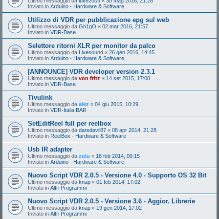
Ultimo messaggio da
luke2003
«
30 mag 2016, 21:28
Inviato in
Arduino - Hardware & Software
Utilizzo di VDR per pubblicazione epg sul web
Ultimo messaggio da
Gh1gO
«
02 mar 2016, 21:57
Inviato in
VDR-Base
Selettore ritorni XLR per monitor da palco
Ultimo messaggio da
Livesound
«
26 gen 2016, 14:45
Inviato in
Arduino - Hardware & Software
[ANNOUNCE] VDR developer version 2.3.1
Ultimo messaggio da
von fritz
«
14 set 2015, 17:08
Inviato in
VDR-Base
Tivulink
Ultimo messaggio da
alez
«
04 giu 2015, 10:29
Inviato in
VDR-Italia BAR
SetEditReel full per reelbox
Ultimo messaggio da
daredavil87
«
08 apr 2014, 21:28
Inviato in
ReelBox - Hardware & Software
Usb IR adapter
Ultimo messaggio da
zulu
«
18 feb 2014, 09:15
Inviato in
Arduino - Hardware & Software
Nuovo Script VDR 2.0.5 - Versione 4.0 - Supporto OS 32 Bit
Ultimo messaggio da
knap
«
01 feb 2014, 17:02
Inviato in
Altri Programmi
Nuovo Script VDR 2.0.5 - Versione 3.6 - Aggior. Librerie
Ultimo messaggio da
knap
«
19 gen 2014, 17:02
Inviato in
Altri Programmi