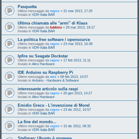
Pasquetta
Ultimo messaggio da
ragno
«
31 mar 2013, 17:25
Inviato in
VDR-Italia BAR
Ultima chiamata alle "armi" di Klaus
Ultimo messaggio da
lukkino
«
29 mar 2013, 19:17
Inviato in
VDR-Italia BAR
La politica free software / opensource
Ultimo messaggio da
ragno
«
23 mar 2013, 16:38
Inviato in
VDR-Italia BAR
Ipfire su Seagate Dockstar
Ultimo messaggio da
ragno
«
17 feb 2013, 11:11
Inviato in
Altro Hardware
IDE Arduino su Raspberry Pi
Ultimo messaggio da
alez
«
09 feb 2013, 14:57
Inviato in
Arduino - Hardware & Software
interessante articolo sulla raspi
Ultimo messaggio da
ragno
«
20 gen 2013, 14:27
Inviato in
Altro Hardware
Emidio Greco - L'invenzione di Morel
Ultimo messaggio da
ragno
«
23 dic 2012, 10:57
Inviato in
VDR-Italia BAR
La fine del mondo...
Ultimo messaggio da
ragno
«
15 dic 2012, 09:32
Inviato in
VDR-Italia BAR
Stallman: Ubuntu è spyware