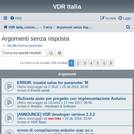
VDR Italia
FAQ
Iscriviti
Login
C
VDR Italia, comunità italiana utilizzatori VDR
Cerca
Argomenti senza risposta
e
Argomenti senza risposta
r
Vai alla ricerca avanzata
c
Cerca
Ricerca avanzata
a
1
2
3
4
5
6
Prossimo
La ricerca ha trovato 268 risultati
Argomenti
ERROR: invalid value for parameter 'M
Ultimo messaggio da
C-RUZ
«
25 ott 2019, 20:49
Inviato in
Eventi-canali
Richiesta aiuto per progetto con implementazione Arduino
Ultimo messaggio da
zGrom1
«
17 mar 2017, 09:56
Inviato in
Arduino - Hardware & Software
[ANNOUNCE] VDR developer version 2.3.2
Ultimo messaggio da
von fritz
«
24 dic 2016, 20:54
Inviato in
VDR-Base
errore di compilazione arduino mac os x