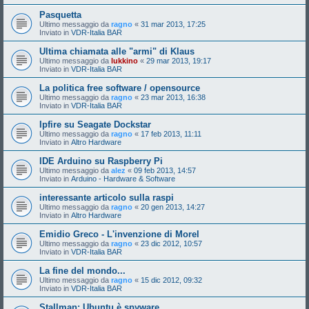
Pasquetta
Ultimo messaggio da
ragno
«
31 mar 2013, 17:25
Inviato in
VDR-Italia BAR
Ultima chiamata alle "armi" di Klaus
Ultimo messaggio da
lukkino
«
29 mar 2013, 19:17
Inviato in
VDR-Italia BAR
La politica free software / opensource
Ultimo messaggio da
ragno
«
23 mar 2013, 16:38
Inviato in
VDR-Italia BAR
Ipfire su Seagate Dockstar
Ultimo messaggio da
ragno
«
17 feb 2013, 11:11
Inviato in
Altro Hardware
IDE Arduino su Raspberry Pi
Ultimo messaggio da
alez
«
09 feb 2013, 14:57
Inviato in
Arduino - Hardware & Software
interessante articolo sulla raspi
Ultimo messaggio da
ragno
«
20 gen 2013, 14:27
Inviato in
Altro Hardware
Emidio Greco - L'invenzione di Morel
Ultimo messaggio da
ragno
«
23 dic 2012, 10:57
Inviato in
VDR-Italia BAR
La fine del mondo...
Ultimo messaggio da
ragno
«
15 dic 2012, 09:32
Inviato in
VDR-Italia BAR
Stallman: Ubuntu è spyware