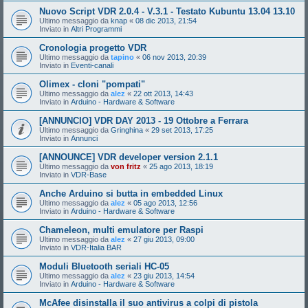
Nuovo Script VDR 2.0.4 - V.3.1 - Testato Kubuntu 13.04 13.10
Ultimo messaggio da
knap
«
08 dic 2013, 21:54
Inviato in
Altri Programmi
Cronologia progetto VDR
Ultimo messaggio da
tapino
«
06 nov 2013, 20:39
Inviato in
Eventi-canali
Olimex - cloni "pompati"
Ultimo messaggio da
alez
«
22 ott 2013, 14:43
Inviato in
Arduino - Hardware & Software
[ANNUNCIO] VDR DAY 2013 - 19 Ottobre a Ferrara
Ultimo messaggio da
Gringhina
«
29 set 2013, 17:25
Inviato in
Annunci
[ANNOUNCE] VDR developer version 2.1.1
Ultimo messaggio da
von fritz
«
25 ago 2013, 18:19
Inviato in
VDR-Base
Anche Arduino si butta in embedded Linux
Ultimo messaggio da
alez
«
05 ago 2013, 12:56
Inviato in
Arduino - Hardware & Software
Chameleon, multi emulatore per Raspi
Ultimo messaggio da
alez
«
27 giu 2013, 09:00
Inviato in
VDR-Italia BAR
Moduli Bluetooth seriali HC-05
Ultimo messaggio da
alez
«
23 giu 2013, 14:54
Inviato in
Arduino - Hardware & Software
McAfee disinstalla il suo antivirus a colpi di pistola