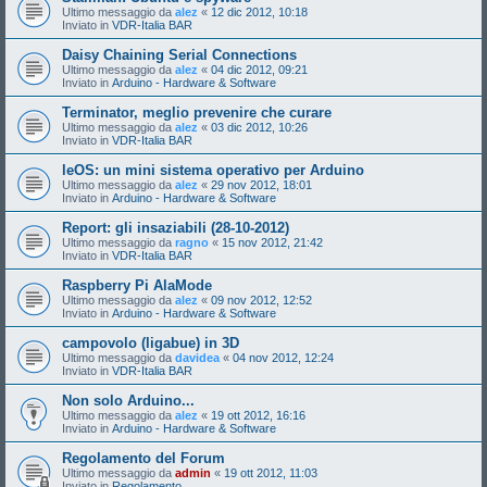
Ultimo messaggio da
alez
«
12 dic 2012, 10:18
Inviato in
VDR-Italia BAR
Daisy Chaining Serial Connections
Ultimo messaggio da
alez
«
04 dic 2012, 09:21
Inviato in
Arduino - Hardware & Software
Terminator, meglio prevenire che curare
Ultimo messaggio da
alez
«
03 dic 2012, 10:26
Inviato in
VDR-Italia BAR
leOS: un mini sistema operativo per Arduino
Ultimo messaggio da
alez
«
29 nov 2012, 18:01
Inviato in
Arduino - Hardware & Software
Report: gli insaziabili (28-10-2012)
Ultimo messaggio da
ragno
«
15 nov 2012, 21:42
Inviato in
VDR-Italia BAR
Raspberry Pi AlaMode
Ultimo messaggio da
alez
«
09 nov 2012, 12:52
Inviato in
Arduino - Hardware & Software
campovolo (ligabue) in 3D
Ultimo messaggio da
davidea
«
04 nov 2012, 12:24
Inviato in
VDR-Italia BAR
Non solo Arduino...
Ultimo messaggio da
alez
«
19 ott 2012, 16:16
Inviato in
Arduino - Hardware & Software
Regolamento del Forum
Ultimo messaggio da
admin
«
19 ott 2012, 11:03
Inviato in
Regolamento