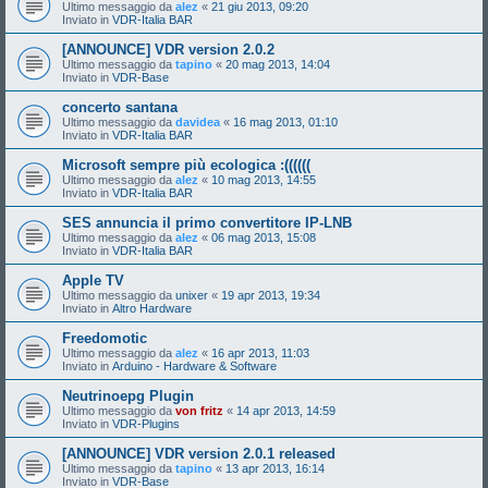
Ultimo messaggio da
alez
«
21 giu 2013, 09:20
Inviato in
VDR-Italia BAR
[ANNOUNCE] VDR version 2.0.2
Ultimo messaggio da
tapino
«
20 mag 2013, 14:04
Inviato in
VDR-Base
concerto santana
Ultimo messaggio da
davidea
«
16 mag 2013, 01:10
Inviato in
VDR-Italia BAR
Microsoft sempre più ecologica :((((((
Ultimo messaggio da
alez
«
10 mag 2013, 14:55
Inviato in
VDR-Italia BAR
SES annuncia il primo convertitore IP-LNB
Ultimo messaggio da
alez
«
06 mag 2013, 15:08
Inviato in
VDR-Italia BAR
Apple TV
Ultimo messaggio da
unixer
«
19 apr 2013, 19:34
Inviato in
Altro Hardware
Freedomotic
Ultimo messaggio da
alez
«
16 apr 2013, 11:03
Inviato in
Arduino - Hardware & Software
Neutrinoepg Plugin
Ultimo messaggio da
von fritz
«
14 apr 2013, 14:59
Inviato in
VDR-Plugins
[ANNOUNCE] VDR version 2.0.1 released
Ultimo messaggio da
tapino
«
13 apr 2013, 16:14
Inviato in
VDR-Base