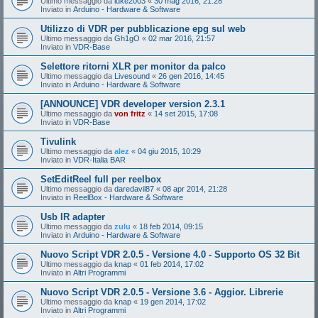
Ultimo messaggio da
luke2003
«
30 mag 2016, 21:28
Inviato in
Arduino - Hardware & Software
Utilizzo di VDR per pubblicazione epg sul web
Ultimo messaggio da
Gh1gO
«
02 mar 2016, 21:57
Inviato in
VDR-Base
Selettore ritorni XLR per monitor da palco
Ultimo messaggio da
Livesound
«
26 gen 2016, 14:45
Inviato in
Arduino - Hardware & Software
[ANNOUNCE] VDR developer version 2.3.1
Ultimo messaggio da
von fritz
«
14 set 2015, 17:08
Inviato in
VDR-Base
Tivulink
Ultimo messaggio da
alez
«
04 giu 2015, 10:29
Inviato in
VDR-Italia BAR
SetEditReel full per reelbox
Ultimo messaggio da
daredavil87
«
08 apr 2014, 21:28
Inviato in
ReelBox - Hardware & Software
Usb IR adapter
Ultimo messaggio da
zulu
«
18 feb 2014, 09:15
Inviato in
Arduino - Hardware & Software
Nuovo Script VDR 2.0.5 - Versione 4.0 - Supporto OS 32 Bit
Ultimo messaggio da
knap
«
01 feb 2014, 17:02
Inviato in
Altri Programmi
Nuovo Script VDR 2.0.5 - Versione 3.6 - Aggior. Librerie
Ultimo messaggio da
knap
«
19 gen 2014, 17:02
Inviato in
Altri Programmi