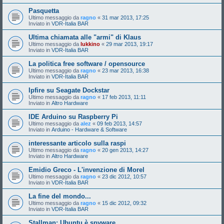
Pasquetta
Ultimo messaggio da
ragno
«
31 mar 2013, 17:25
Inviato in
VDR-Italia BAR
Ultima chiamata alle "armi" di Klaus
Ultimo messaggio da
lukkino
«
29 mar 2013, 19:17
Inviato in
VDR-Italia BAR
La politica free software / opensource
Ultimo messaggio da
ragno
«
23 mar 2013, 16:38
Inviato in
VDR-Italia BAR
Ipfire su Seagate Dockstar
Ultimo messaggio da
ragno
«
17 feb 2013, 11:11
Inviato in
Altro Hardware
IDE Arduino su Raspberry Pi
Ultimo messaggio da
alez
«
09 feb 2013, 14:57
Inviato in
Arduino - Hardware & Software
interessante articolo sulla raspi
Ultimo messaggio da
ragno
«
20 gen 2013, 14:27
Inviato in
Altro Hardware
Emidio Greco - L'invenzione di Morel
Ultimo messaggio da
ragno
«
23 dic 2012, 10:57
Inviato in
VDR-Italia BAR
La fine del mondo...
Ultimo messaggio da
ragno
«
15 dic 2012, 09:32
Inviato in
VDR-Italia BAR
Stallman: Ubuntu è spyware