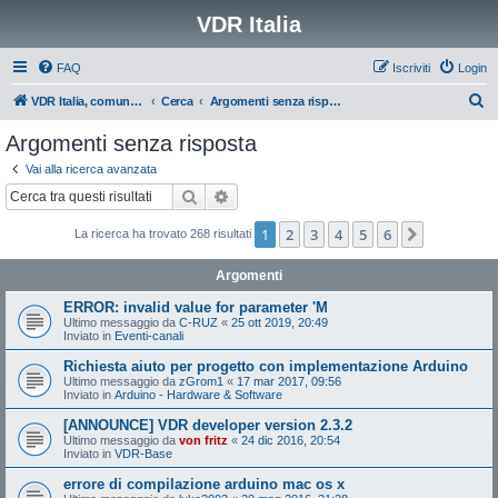
VDR Italia
FAQ
Iscriviti
Login
C
VDR Italia, comunità italiana utilizzatori VDR
Cerca
Argomenti senza risposta
e
Argomenti senza risposta
r
Vai alla ricerca avanzata
c
Cerca
Ricerca avanzata
a
1
2
3
4
5
6
Prossimo
La ricerca ha trovato 268 risultati
Argomenti
ERROR: invalid value for parameter 'M
Ultimo messaggio da
C-RUZ
«
25 ott 2019, 20:49
Inviato in
Eventi-canali
Richiesta aiuto per progetto con implementazione Arduino
Ultimo messaggio da
zGrom1
«
17 mar 2017, 09:56
Inviato in
Arduino - Hardware & Software
[ANNOUNCE] VDR developer version 2.3.2
Ultimo messaggio da
von fritz
«
24 dic 2016, 20:54
Inviato in
VDR-Base
errore di compilazione arduino mac os x