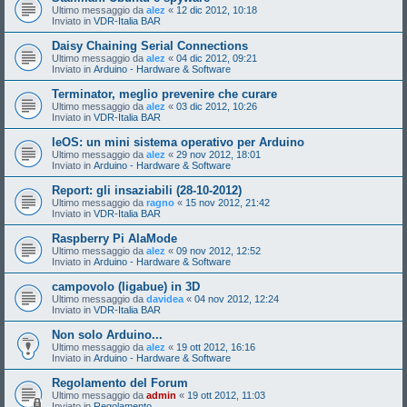
Ultimo messaggio da
alez
«
12 dic 2012, 10:18
Inviato in
VDR-Italia BAR
Daisy Chaining Serial Connections
Ultimo messaggio da
alez
«
04 dic 2012, 09:21
Inviato in
Arduino - Hardware & Software
Terminator, meglio prevenire che curare
Ultimo messaggio da
alez
«
03 dic 2012, 10:26
Inviato in
VDR-Italia BAR
leOS: un mini sistema operativo per Arduino
Ultimo messaggio da
alez
«
29 nov 2012, 18:01
Inviato in
Arduino - Hardware & Software
Report: gli insaziabili (28-10-2012)
Ultimo messaggio da
ragno
«
15 nov 2012, 21:42
Inviato in
VDR-Italia BAR
Raspberry Pi AlaMode
Ultimo messaggio da
alez
«
09 nov 2012, 12:52
Inviato in
Arduino - Hardware & Software
campovolo (ligabue) in 3D
Ultimo messaggio da
davidea
«
04 nov 2012, 12:24
Inviato in
VDR-Italia BAR
Non solo Arduino...
Ultimo messaggio da
alez
«
19 ott 2012, 16:16
Inviato in
Arduino - Hardware & Software
Regolamento del Forum
Ultimo messaggio da
admin
«
19 ott 2012, 11:03
Inviato in
Regolamento