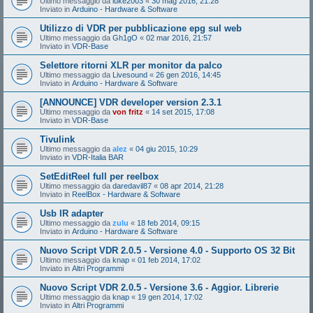
Ultimo messaggio da
luke2003
«
30 mag 2016, 21:28
Inviato in
Arduino - Hardware & Software
Utilizzo di VDR per pubblicazione epg sul web
Ultimo messaggio da
Gh1gO
«
02 mar 2016, 21:57
Inviato in
VDR-Base
Selettore ritorni XLR per monitor da palco
Ultimo messaggio da
Livesound
«
26 gen 2016, 14:45
Inviato in
Arduino - Hardware & Software
[ANNOUNCE] VDR developer version 2.3.1
Ultimo messaggio da
von fritz
«
14 set 2015, 17:08
Inviato in
VDR-Base
Tivulink
Ultimo messaggio da
alez
«
04 giu 2015, 10:29
Inviato in
VDR-Italia BAR
SetEditReel full per reelbox
Ultimo messaggio da
daredavil87
«
08 apr 2014, 21:28
Inviato in
ReelBox - Hardware & Software
Usb IR adapter
Ultimo messaggio da
zulu
«
18 feb 2014, 09:15
Inviato in
Arduino - Hardware & Software
Nuovo Script VDR 2.0.5 - Versione 4.0 - Supporto OS 32 Bit
Ultimo messaggio da
knap
«
01 feb 2014, 17:02
Inviato in
Altri Programmi
Nuovo Script VDR 2.0.5 - Versione 3.6 - Aggior. Librerie
Ultimo messaggio da
knap
«
19 gen 2014, 17:02
Inviato in
Altri Programmi