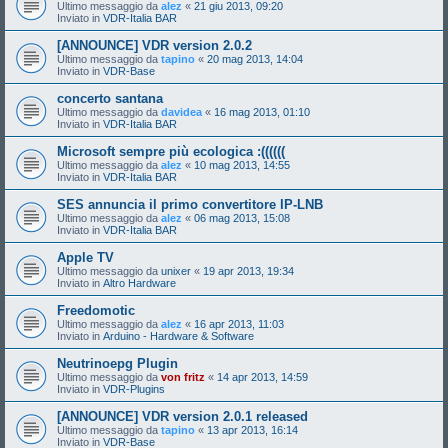
Ultimo messaggio da
alez
«
21 giu 2013, 09:20
Inviato in
VDR-Italia BAR
[ANNOUNCE] VDR version 2.0.2
Ultimo messaggio da
tapino
«
20 mag 2013, 14:04
Inviato in
VDR-Base
concerto santana
Ultimo messaggio da
davidea
«
16 mag 2013, 01:10
Inviato in
VDR-Italia BAR
Microsoft sempre più ecologica :((((((
Ultimo messaggio da
alez
«
10 mag 2013, 14:55
Inviato in
VDR-Italia BAR
SES annuncia il primo convertitore IP-LNB
Ultimo messaggio da
alez
«
06 mag 2013, 15:08
Inviato in
VDR-Italia BAR
Apple TV
Ultimo messaggio da
unixer
«
19 apr 2013, 19:34
Inviato in
Altro Hardware
Freedomotic
Ultimo messaggio da
alez
«
16 apr 2013, 11:03
Inviato in
Arduino - Hardware & Software
Neutrinoepg Plugin
Ultimo messaggio da
von fritz
«
14 apr 2013, 14:59
Inviato in
VDR-Plugins
[ANNOUNCE] VDR version 2.0.1 released
Ultimo messaggio da
tapino
«
13 apr 2013, 16:14
Inviato in
VDR-Base