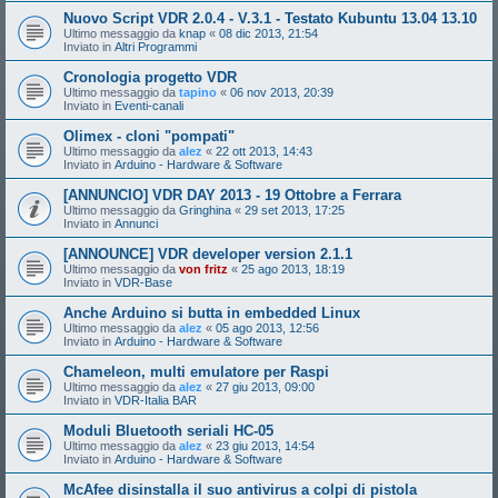
Nuovo Script VDR 2.0.4 - V.3.1 - Testato Kubuntu 13.04 13.10
Ultimo messaggio da
knap
«
08 dic 2013, 21:54
Inviato in
Altri Programmi
Cronologia progetto VDR
Ultimo messaggio da
tapino
«
06 nov 2013, 20:39
Inviato in
Eventi-canali
Olimex - cloni "pompati"
Ultimo messaggio da
alez
«
22 ott 2013, 14:43
Inviato in
Arduino - Hardware & Software
[ANNUNCIO] VDR DAY 2013 - 19 Ottobre a Ferrara
Ultimo messaggio da
Gringhina
«
29 set 2013, 17:25
Inviato in
Annunci
[ANNOUNCE] VDR developer version 2.1.1
Ultimo messaggio da
von fritz
«
25 ago 2013, 18:19
Inviato in
VDR-Base
Anche Arduino si butta in embedded Linux
Ultimo messaggio da
alez
«
05 ago 2013, 12:56
Inviato in
Arduino - Hardware & Software
Chameleon, multi emulatore per Raspi
Ultimo messaggio da
alez
«
27 giu 2013, 09:00
Inviato in
VDR-Italia BAR
Moduli Bluetooth seriali HC-05
Ultimo messaggio da
alez
«
23 giu 2013, 14:54
Inviato in
Arduino - Hardware & Software
McAfee disinstalla il suo antivirus a colpi di pistola