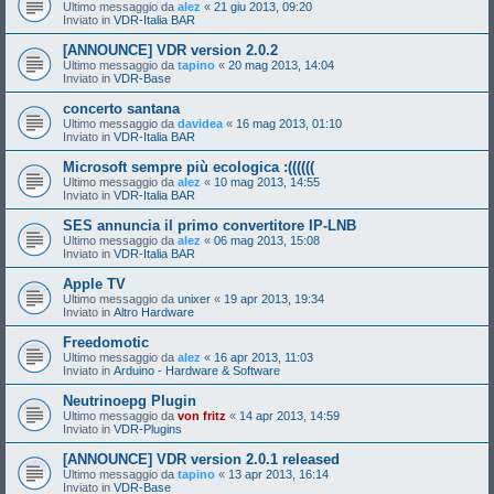
Ultimo messaggio da
alez
«
21 giu 2013, 09:20
Inviato in
VDR-Italia BAR
[ANNOUNCE] VDR version 2.0.2
Ultimo messaggio da
tapino
«
20 mag 2013, 14:04
Inviato in
VDR-Base
concerto santana
Ultimo messaggio da
davidea
«
16 mag 2013, 01:10
Inviato in
VDR-Italia BAR
Microsoft sempre più ecologica :((((((
Ultimo messaggio da
alez
«
10 mag 2013, 14:55
Inviato in
VDR-Italia BAR
SES annuncia il primo convertitore IP-LNB
Ultimo messaggio da
alez
«
06 mag 2013, 15:08
Inviato in
VDR-Italia BAR
Apple TV
Ultimo messaggio da
unixer
«
19 apr 2013, 19:34
Inviato in
Altro Hardware
Freedomotic
Ultimo messaggio da
alez
«
16 apr 2013, 11:03
Inviato in
Arduino - Hardware & Software
Neutrinoepg Plugin
Ultimo messaggio da
von fritz
«
14 apr 2013, 14:59
Inviato in
VDR-Plugins
[ANNOUNCE] VDR version 2.0.1 released
Ultimo messaggio da
tapino
«
13 apr 2013, 16:14
Inviato in
VDR-Base