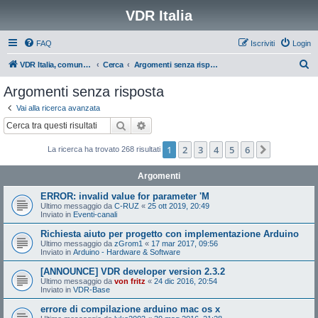
VDR Italia
FAQ
Iscriviti
Login
C
VDR Italia, comunità italiana utilizzatori VDR
Cerca
Argomenti senza risposta
e
Argomenti senza risposta
r
Vai alla ricerca avanzata
c
Cerca
Ricerca avanzata
a
1
2
3
4
5
6
Prossimo
La ricerca ha trovato 268 risultati
Argomenti
ERROR: invalid value for parameter 'M
Ultimo messaggio da
C-RUZ
«
25 ott 2019, 20:49
Inviato in
Eventi-canali
Richiesta aiuto per progetto con implementazione Arduino
Ultimo messaggio da
zGrom1
«
17 mar 2017, 09:56
Inviato in
Arduino - Hardware & Software
[ANNOUNCE] VDR developer version 2.3.2
Ultimo messaggio da
von fritz
«
24 dic 2016, 20:54
Inviato in
VDR-Base
errore di compilazione arduino mac os x