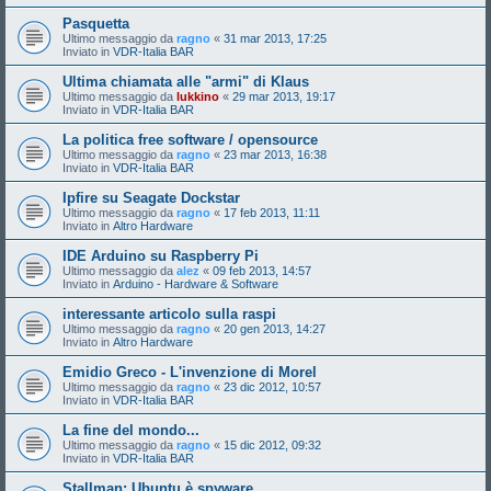
Pasquetta
Ultimo messaggio da
ragno
«
31 mar 2013, 17:25
Inviato in
VDR-Italia BAR
Ultima chiamata alle "armi" di Klaus
Ultimo messaggio da
lukkino
«
29 mar 2013, 19:17
Inviato in
VDR-Italia BAR
La politica free software / opensource
Ultimo messaggio da
ragno
«
23 mar 2013, 16:38
Inviato in
VDR-Italia BAR
Ipfire su Seagate Dockstar
Ultimo messaggio da
ragno
«
17 feb 2013, 11:11
Inviato in
Altro Hardware
IDE Arduino su Raspberry Pi
Ultimo messaggio da
alez
«
09 feb 2013, 14:57
Inviato in
Arduino - Hardware & Software
interessante articolo sulla raspi
Ultimo messaggio da
ragno
«
20 gen 2013, 14:27
Inviato in
Altro Hardware
Emidio Greco - L'invenzione di Morel
Ultimo messaggio da
ragno
«
23 dic 2012, 10:57
Inviato in
VDR-Italia BAR
La fine del mondo...
Ultimo messaggio da
ragno
«
15 dic 2012, 09:32
Inviato in
VDR-Italia BAR
Stallman: Ubuntu è spyware