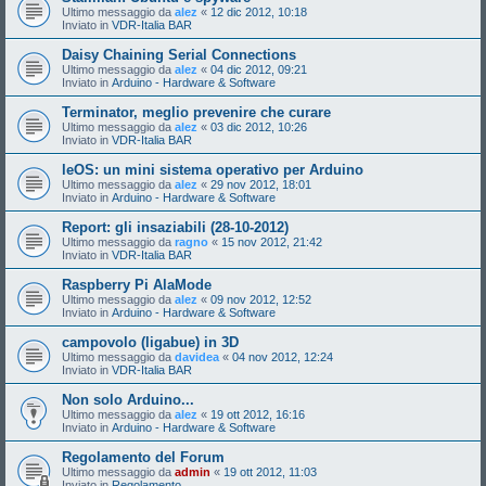
Ultimo messaggio da
alez
«
12 dic 2012, 10:18
Inviato in
VDR-Italia BAR
Daisy Chaining Serial Connections
Ultimo messaggio da
alez
«
04 dic 2012, 09:21
Inviato in
Arduino - Hardware & Software
Terminator, meglio prevenire che curare
Ultimo messaggio da
alez
«
03 dic 2012, 10:26
Inviato in
VDR-Italia BAR
leOS: un mini sistema operativo per Arduino
Ultimo messaggio da
alez
«
29 nov 2012, 18:01
Inviato in
Arduino - Hardware & Software
Report: gli insaziabili (28-10-2012)
Ultimo messaggio da
ragno
«
15 nov 2012, 21:42
Inviato in
VDR-Italia BAR
Raspberry Pi AlaMode
Ultimo messaggio da
alez
«
09 nov 2012, 12:52
Inviato in
Arduino - Hardware & Software
campovolo (ligabue) in 3D
Ultimo messaggio da
davidea
«
04 nov 2012, 12:24
Inviato in
VDR-Italia BAR
Non solo Arduino...
Ultimo messaggio da
alez
«
19 ott 2012, 16:16
Inviato in
Arduino - Hardware & Software
Regolamento del Forum
Ultimo messaggio da
admin
«
19 ott 2012, 11:03
Inviato in
Regolamento