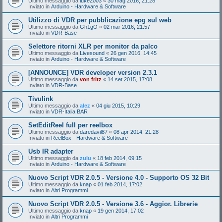
Ultimo messaggio da
luke2003
«
30 mag 2016, 21:28
Inviato in
Arduino - Hardware & Software
Utilizzo di VDR per pubblicazione epg sul web
Ultimo messaggio da
Gh1gO
«
02 mar 2016, 21:57
Inviato in
VDR-Base
Selettore ritorni XLR per monitor da palco
Ultimo messaggio da
Livesound
«
26 gen 2016, 14:45
Inviato in
Arduino - Hardware & Software
[ANNOUNCE] VDR developer version 2.3.1
Ultimo messaggio da
von fritz
«
14 set 2015, 17:08
Inviato in
VDR-Base
Tivulink
Ultimo messaggio da
alez
«
04 giu 2015, 10:29
Inviato in
VDR-Italia BAR
SetEditReel full per reelbox
Ultimo messaggio da
daredavil87
«
08 apr 2014, 21:28
Inviato in
ReelBox - Hardware & Software
Usb IR adapter
Ultimo messaggio da
zulu
«
18 feb 2014, 09:15
Inviato in
Arduino - Hardware & Software
Nuovo Script VDR 2.0.5 - Versione 4.0 - Supporto OS 32 Bit
Ultimo messaggio da
knap
«
01 feb 2014, 17:02
Inviato in
Altri Programmi
Nuovo Script VDR 2.0.5 - Versione 3.6 - Aggior. Librerie
Ultimo messaggio da
knap
«
19 gen 2014, 17:02
Inviato in
Altri Programmi