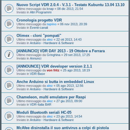
Nuovo Script VDR 2.0.4 - V.3.1 - Testato Kubuntu 13.04 13.10
Ultimo messaggio da
knap
«
08 dic 2013, 21:54
Inviato in
Altri Programmi
Cronologia progetto VDR
Ultimo messaggio da
tapino
«
06 nov 2013, 20:39
Inviato in
Eventi-canali
Olimex - cloni "pompati"
Ultimo messaggio da
alez
«
22 ott 2013, 14:43
Inviato in
Arduino - Hardware & Software
[ANNUNCIO] VDR DAY 2013 - 19 Ottobre a Ferrara
Ultimo messaggio da
Gringhina
«
29 set 2013, 17:25
Inviato in
Annunci
[ANNOUNCE] VDR developer version 2.1.1
Ultimo messaggio da
von fritz
«
25 ago 2013, 18:19
Inviato in
VDR-Base
Anche Arduino si butta in embedded Linux
Ultimo messaggio da
alez
«
05 ago 2013, 12:56
Inviato in
Arduino - Hardware & Software
Chameleon, multi emulatore per Raspi
Ultimo messaggio da
alez
«
27 giu 2013, 09:00
Inviato in
VDR-Italia BAR
Moduli Bluetooth seriali HC-05
Ultimo messaggio da
alez
«
23 giu 2013, 14:54
Inviato in
Arduino - Hardware & Software
McAfee disinstalla il suo antivirus a colpi di pistola