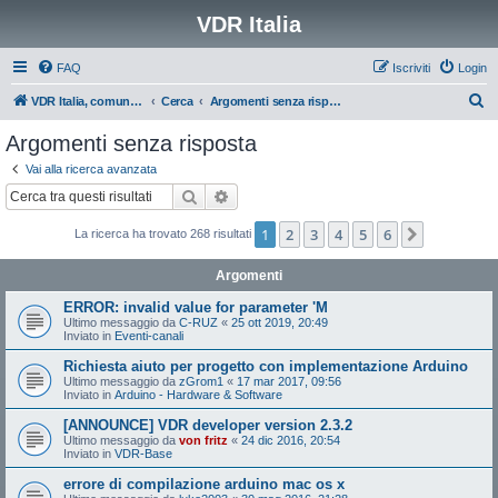
VDR Italia
FAQ
Iscriviti
Login
C
VDR Italia, comunità italiana utilizzatori VDR
Cerca
Argomenti senza risposta
e
Argomenti senza risposta
r
Vai alla ricerca avanzata
c
Cerca
Ricerca avanzata
a
1
2
3
4
5
6
Prossimo
La ricerca ha trovato 268 risultati
Argomenti
ERROR: invalid value for parameter 'M
Ultimo messaggio da
C-RUZ
«
25 ott 2019, 20:49
Inviato in
Eventi-canali
Richiesta aiuto per progetto con implementazione Arduino
Ultimo messaggio da
zGrom1
«
17 mar 2017, 09:56
Inviato in
Arduino - Hardware & Software
[ANNOUNCE] VDR developer version 2.3.2
Ultimo messaggio da
von fritz
«
24 dic 2016, 20:54
Inviato in
VDR-Base
errore di compilazione arduino mac os x