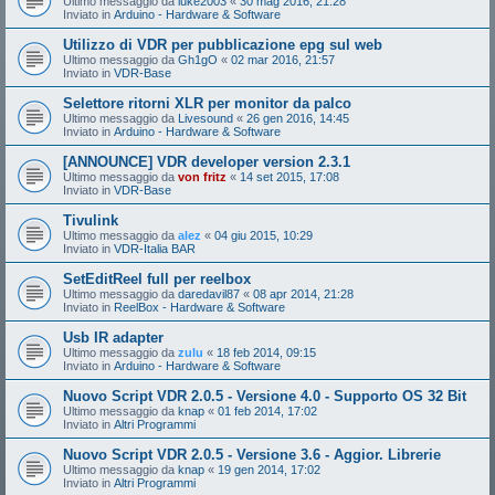
Ultimo messaggio da
luke2003
«
30 mag 2016, 21:28
Inviato in
Arduino - Hardware & Software
Utilizzo di VDR per pubblicazione epg sul web
Ultimo messaggio da
Gh1gO
«
02 mar 2016, 21:57
Inviato in
VDR-Base
Selettore ritorni XLR per monitor da palco
Ultimo messaggio da
Livesound
«
26 gen 2016, 14:45
Inviato in
Arduino - Hardware & Software
[ANNOUNCE] VDR developer version 2.3.1
Ultimo messaggio da
von fritz
«
14 set 2015, 17:08
Inviato in
VDR-Base
Tivulink
Ultimo messaggio da
alez
«
04 giu 2015, 10:29
Inviato in
VDR-Italia BAR
SetEditReel full per reelbox
Ultimo messaggio da
daredavil87
«
08 apr 2014, 21:28
Inviato in
ReelBox - Hardware & Software
Usb IR adapter
Ultimo messaggio da
zulu
«
18 feb 2014, 09:15
Inviato in
Arduino - Hardware & Software
Nuovo Script VDR 2.0.5 - Versione 4.0 - Supporto OS 32 Bit
Ultimo messaggio da
knap
«
01 feb 2014, 17:02
Inviato in
Altri Programmi
Nuovo Script VDR 2.0.5 - Versione 3.6 - Aggior. Librerie
Ultimo messaggio da
knap
«
19 gen 2014, 17:02
Inviato in
Altri Programmi