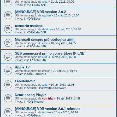
Ultimo messaggio da
alez
«
21 giu 2013, 09:20
Inviato in
VDR-Italia BAR
[ANNOUNCE] VDR version 2.0.2
Ultimo messaggio da
tapino
«
20 mag 2013, 14:04
Inviato in
VDR-Base
concerto santana
Ultimo messaggio da
davidea
«
16 mag 2013, 01:10
Inviato in
VDR-Italia BAR
Microsoft sempre più ecologica :((((((
Ultimo messaggio da
alez
«
10 mag 2013, 14:55
Inviato in
VDR-Italia BAR
SES annuncia il primo convertitore IP-LNB
Ultimo messaggio da
alez
«
06 mag 2013, 15:08
Inviato in
VDR-Italia BAR
Apple TV
Ultimo messaggio da
unixer
«
19 apr 2013, 19:34
Inviato in
Altro Hardware
Freedomotic
Ultimo messaggio da
alez
«
16 apr 2013, 11:03
Inviato in
Arduino - Hardware & Software
Neutrinoepg Plugin
Ultimo messaggio da
von fritz
«
14 apr 2013, 14:59
Inviato in
VDR-Plugins
[ANNOUNCE] VDR version 2.0.1 released
Ultimo messaggio da
tapino
«
13 apr 2013, 16:14
Inviato in
VDR-Base