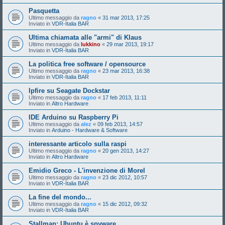
Pasquetta
Ultimo messaggio da
ragno
«
31 mar 2013, 17:25
Inviato in
VDR-Italia BAR
Ultima chiamata alle "armi" di Klaus
Ultimo messaggio da
lukkino
«
29 mar 2013, 19:17
Inviato in
VDR-Italia BAR
La politica free software / opensource
Ultimo messaggio da
ragno
«
23 mar 2013, 16:38
Inviato in
VDR-Italia BAR
Ipfire su Seagate Dockstar
Ultimo messaggio da
ragno
«
17 feb 2013, 11:11
Inviato in
Altro Hardware
IDE Arduino su Raspberry Pi
Ultimo messaggio da
alez
«
09 feb 2013, 14:57
Inviato in
Arduino - Hardware & Software
interessante articolo sulla raspi
Ultimo messaggio da
ragno
«
20 gen 2013, 14:27
Inviato in
Altro Hardware
Emidio Greco - L'invenzione di Morel
Ultimo messaggio da
ragno
«
23 dic 2012, 10:57
Inviato in
VDR-Italia BAR
La fine del mondo...
Ultimo messaggio da
ragno
«
15 dic 2012, 09:32
Inviato in
VDR-Italia BAR
Stallman: Ubuntu è spyware