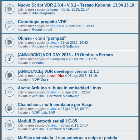
Nuovo Script VDR 2.0.4 - V.3.1 - Testato Kubuntu 13.04 13.10
Ultimo messaggio da
knap
«
08 dic 2013, 21:54
Inviato in
Altri Programmi
Cronologia progetto VDR
Ultimo messaggio da
tapino
«
06 nov 2013, 20:39
Inviato in
Eventi-canali
Olimex - cloni "pompati"
Ultimo messaggio da
alez
«
22 ott 2013, 14:43
Inviato in
Arduino - Hardware & Software
[ANNUNCIO] VDR DAY 2013 - 19 Ottobre a Ferrara
Ultimo messaggio da
Gringhina
«
29 set 2013, 17:25
Inviato in
Annunci
[ANNOUNCE] VDR developer version 2.1.1
Ultimo messaggio da
von fritz
«
25 ago 2013, 18:19
Inviato in
VDR-Base
Anche Arduino si butta in embedded Linux
Ultimo messaggio da
alez
«
05 ago 2013, 12:56
Inviato in
Arduino - Hardware & Software
Chameleon, multi emulatore per Raspi
Ultimo messaggio da
alez
«
27 giu 2013, 09:00
Inviato in
VDR-Italia BAR
Moduli Bluetooth seriali HC-05
Ultimo messaggio da
alez
«
23 giu 2013, 14:54
Inviato in
Arduino - Hardware & Software
McAfee disinstalla il suo antivirus a colpi di pistola