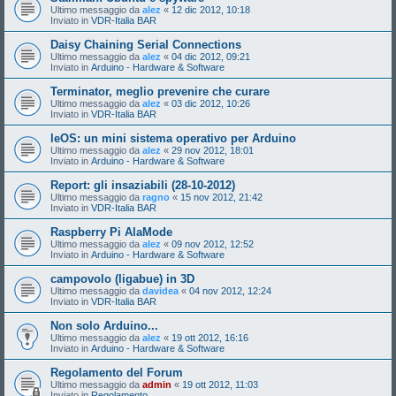
Ultimo messaggio da
alez
«
12 dic 2012, 10:18
Inviato in
VDR-Italia BAR
Daisy Chaining Serial Connections
Ultimo messaggio da
alez
«
04 dic 2012, 09:21
Inviato in
Arduino - Hardware & Software
Terminator, meglio prevenire che curare
Ultimo messaggio da
alez
«
03 dic 2012, 10:26
Inviato in
VDR-Italia BAR
leOS: un mini sistema operativo per Arduino
Ultimo messaggio da
alez
«
29 nov 2012, 18:01
Inviato in
Arduino - Hardware & Software
Report: gli insaziabili (28-10-2012)
Ultimo messaggio da
ragno
«
15 nov 2012, 21:42
Inviato in
VDR-Italia BAR
Raspberry Pi AlaMode
Ultimo messaggio da
alez
«
09 nov 2012, 12:52
Inviato in
Arduino - Hardware & Software
campovolo (ligabue) in 3D
Ultimo messaggio da
davidea
«
04 nov 2012, 12:24
Inviato in
VDR-Italia BAR
Non solo Arduino...
Ultimo messaggio da
alez
«
19 ott 2012, 16:16
Inviato in
Arduino - Hardware & Software
Regolamento del Forum
Ultimo messaggio da
admin
«
19 ott 2012, 11:03
Inviato in
Regolamento