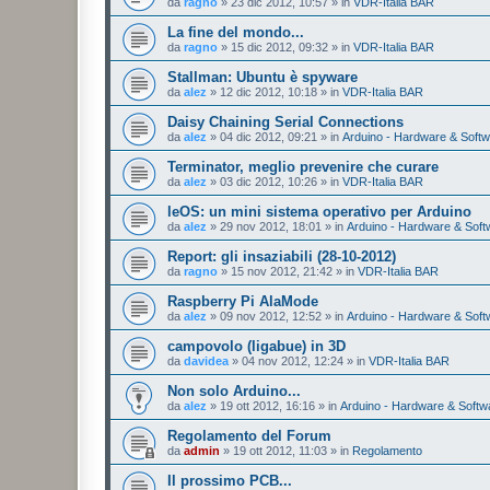
da
ragno
»
23 dic 2012, 10:57
» in
VDR-Italia BAR
La fine del mondo...
da
ragno
»
15 dic 2012, 09:32
» in
VDR-Italia BAR
Stallman: Ubuntu è spyware
da
alez
»
12 dic 2012, 10:18
» in
VDR-Italia BAR
Daisy Chaining Serial Connections
da
alez
»
04 dic 2012, 09:21
» in
Arduino - Hardware & Soft
Terminator, meglio prevenire che curare
da
alez
»
03 dic 2012, 10:26
» in
VDR-Italia BAR
leOS: un mini sistema operativo per Arduino
da
alez
»
29 nov 2012, 18:01
» in
Arduino - Hardware & Soft
Report: gli insaziabili (28-10-2012)
da
ragno
»
15 nov 2012, 21:42
» in
VDR-Italia BAR
Raspberry Pi AlaMode
da
alez
»
09 nov 2012, 12:52
» in
Arduino - Hardware & Soft
campovolo (ligabue) in 3D
da
davidea
»
04 nov 2012, 12:24
» in
VDR-Italia BAR
Non solo Arduino...
da
alez
»
19 ott 2012, 16:16
» in
Arduino - Hardware & Softw
Regolamento del Forum
da
admin
»
19 ott 2012, 11:03
» in
Regolamento
Il prossimo PCB...