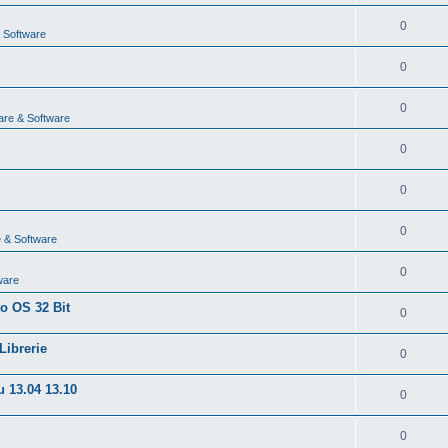
0
 Software
0
0
are & Software
0
0
0
 & Software
0
ware
to OS 32 Bit
0
Librerie
0
u 13.04 13.10
0
0