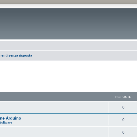
enti senza risposta
RISPOSTE
0
one Arduino
0
Software
0