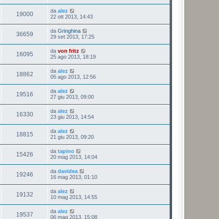
da
alez
19000
22 ott 2013, 14:43
da
Gringhina
36659
29 set 2013, 17:25
da
von fritz
16095
25 ago 2013, 18:19
da
alez
18862
05 ago 2013, 12:56
da
alez
19516
27 giu 2013, 09:00
da
alez
16330
23 giu 2013, 14:54
da
alez
18815
21 giu 2013, 09:20
da
tapino
15426
20 mag 2013, 14:04
da
davidea
19246
16 mag 2013, 01:10
da
alez
19132
10 mag 2013, 14:55
da
alez
19537
06 mag 2013, 15:08