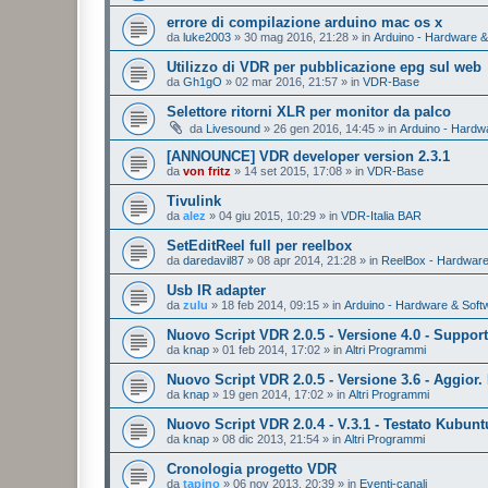
errore di compilazione arduino mac os x
da
luke2003
»
30 mag 2016, 21:28
» in
Arduino - Hardware &
Utilizzo di VDR per pubblicazione epg sul web
da
Gh1gO
»
02 mar 2016, 21:57
» in
VDR-Base
Selettore ritorni XLR per monitor da palco
da
Livesound
»
26 gen 2016, 14:45
» in
Arduino - Hardw
[ANNOUNCE] VDR developer version 2.3.1
da
von fritz
»
14 set 2015, 17:08
» in
VDR-Base
Tivulink
da
alez
»
04 giu 2015, 10:29
» in
VDR-Italia BAR
SetEditReel full per reelbox
da
daredavil87
»
08 apr 2014, 21:28
» in
ReelBox - Hardware
Usb IR adapter
da
zulu
»
18 feb 2014, 09:15
» in
Arduino - Hardware & Soft
Nuovo Script VDR 2.0.5 - Versione 4.0 - Suppor
da
knap
»
01 feb 2014, 17:02
» in
Altri Programmi
Nuovo Script VDR 2.0.5 - Versione 3.6 - Aggior. 
da
knap
»
19 gen 2014, 17:02
» in
Altri Programmi
Nuovo Script VDR 2.0.4 - V.3.1 - Testato Kubunt
da
knap
»
08 dic 2013, 21:54
» in
Altri Programmi
Cronologia progetto VDR
da
tapino
»
06 nov 2013, 20:39
» in
Eventi-canali