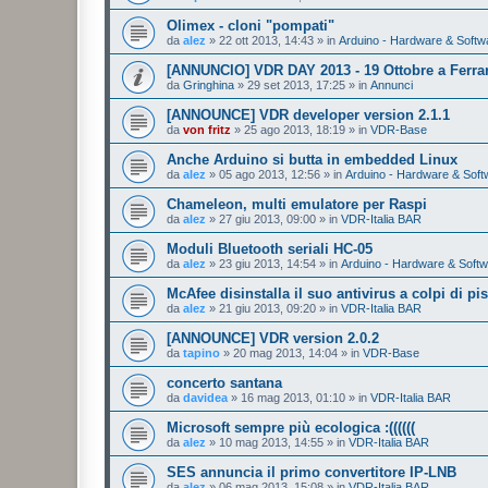
Olimex - cloni "pompati"
da
alez
»
22 ott 2013, 14:43
» in
Arduino - Hardware & Softw
[ANNUNCIO] VDR DAY 2013 - 19 Ottobre a Ferra
da
Gringhina
»
29 set 2013, 17:25
» in
Annunci
[ANNOUNCE] VDR developer version 2.1.1
da
von fritz
»
25 ago 2013, 18:19
» in
VDR-Base
Anche Arduino si butta in embedded Linux
da
alez
»
05 ago 2013, 12:56
» in
Arduino - Hardware & Soft
Chameleon, multi emulatore per Raspi
da
alez
»
27 giu 2013, 09:00
» in
VDR-Italia BAR
Moduli Bluetooth seriali HC-05
da
alez
»
23 giu 2013, 14:54
» in
Arduino - Hardware & Soft
McAfee disinstalla il suo antivirus a colpi di pis
da
alez
»
21 giu 2013, 09:20
» in
VDR-Italia BAR
[ANNOUNCE] VDR version 2.0.2
da
tapino
»
20 mag 2013, 14:04
» in
VDR-Base
concerto santana
da
davidea
»
16 mag 2013, 01:10
» in
VDR-Italia BAR
Microsoft sempre più ecologica :((((((
da
alez
»
10 mag 2013, 14:55
» in
VDR-Italia BAR
SES annuncia il primo convertitore IP-LNB
da
alez
»
06 mag 2013, 15:08
» in
VDR-Italia BAR