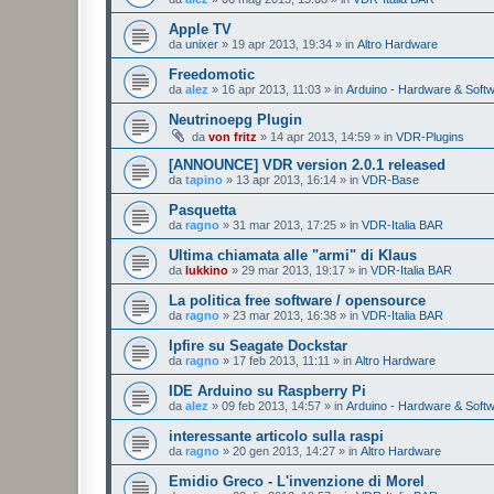
Apple TV
da
unixer
»
19 apr 2013, 19:34
» in
Altro Hardware
Freedomotic
da
alez
»
16 apr 2013, 11:03
» in
Arduino - Hardware & Soft
Neutrinoepg Plugin
da
von fritz
»
14 apr 2013, 14:59
» in
VDR-Plugins
[ANNOUNCE] VDR version 2.0.1 released
da
tapino
»
13 apr 2013, 16:14
» in
VDR-Base
Pasquetta
da
ragno
»
31 mar 2013, 17:25
» in
VDR-Italia BAR
Ultima chiamata alle "armi" di Klaus
da
lukkino
»
29 mar 2013, 19:17
» in
VDR-Italia BAR
La politica free software / opensource
da
ragno
»
23 mar 2013, 16:38
» in
VDR-Italia BAR
Ipfire su Seagate Dockstar
da
ragno
»
17 feb 2013, 11:11
» in
Altro Hardware
IDE Arduino su Raspberry Pi
da
alez
»
09 feb 2013, 14:57
» in
Arduino - Hardware & Soft
interessante articolo sulla raspi
da
ragno
»
20 gen 2013, 14:27
» in
Altro Hardware
Emidio Greco - L'invenzione di Morel