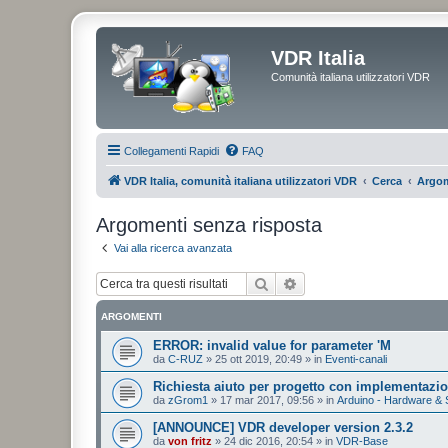
VDR Italia
Comunità italiana utilizzatori VDR
Collegamenti Rapidi
FAQ
VDR Italia, comunità italiana utilizzatori VDR
Cerca
Argom
Argomenti senza risposta
Vai alla ricerca avanzata
Cerca
Ricerca avanzata
ARGOMENTI
ERROR: invalid value for parameter 'M
da
C-RUZ
»
25 ott 2019, 20:49
» in
Eventi-canali
Richiesta aiuto per progetto con implementazi
da
zGrom1
»
17 mar 2017, 09:56
» in
Arduino - Hardware & 
[ANNOUNCE] VDR developer version 2.3.2
da
von fritz
»
24 dic 2016, 20:54
» in
VDR-Base