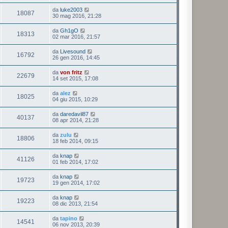
da
luke2003
18087
30 mag 2016, 21:28
da
Gh1gO
18313
02 mar 2016, 21:57
da
Livesound
16792
26 gen 2016, 14:45
da
von fritz
22679
14 set 2015, 17:08
da
alez
18025
04 giu 2015, 10:29
da
daredavil87
40137
08 apr 2014, 21:28
da
zulu
18806
18 feb 2014, 09:15
da
knap
41126
01 feb 2014, 17:02
da
knap
19723
19 gen 2014, 17:02
da
knap
19223
08 dic 2013, 21:54
da
tapino
14541
06 nov 2013, 20:39