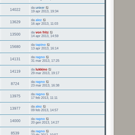
da
unixer
14022
19 apr 2013, 19:34
da
alez
13629
16 apr 2013, 11:03
da
von fritz
13500
14 apr 2013, 14:59
da
tapino
15680
13 apr 2013, 16:14
da
ragno
14131
31 mar 2013, 17:25
da
lukkino
14119
29 mar 2013, 19:17
da
ragno
8724
23 mar 2013, 16:38
da
ragno
13975
17 feb 2013, 11:11
da
alez
13977
09 feb 2013, 14:57
da
ragno
14000
20 gen 2013, 14:27
da
ragno
8539
23 dic 2012, 10:57