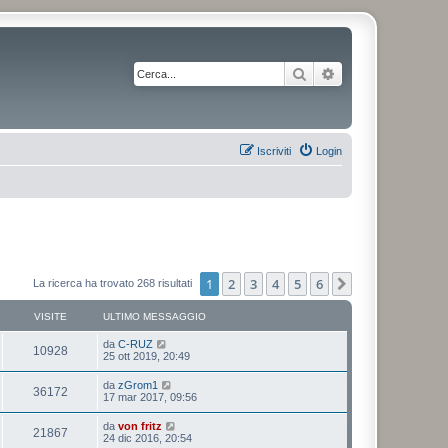
Cerca
Ricerca avanzata
Iscriviti
Login
1
2
3
4
5
6
Prossimo
La ricerca ha trovato 268 risultati
VISITE
ULTIMO MESSAGGIO
da
C-RUZ
10928
25 ott 2019, 20:49
da
zGrom1
36172
17 mar 2017, 09:56
da
von fritz
21867
24 dic 2016, 20:54