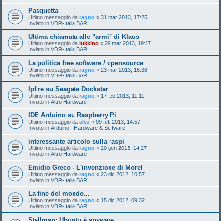
Pasquetta
Ultimo messaggio da
ragno
«
31 mar 2013, 17:25
Inviato in
VDR-Italia BAR
Ultima chiamata alle "armi" di Klaus
Ultimo messaggio da
lukkino
«
29 mar 2013, 19:17
Inviato in
VDR-Italia BAR
La politica free software / opensource
Ultimo messaggio da
ragno
«
23 mar 2013, 16:38
Inviato in
VDR-Italia BAR
Ipfire su Seagate Dockstar
Ultimo messaggio da
ragno
«
17 feb 2013, 11:11
Inviato in
Altro Hardware
IDE Arduino su Raspberry Pi
Ultimo messaggio da
alez
«
09 feb 2013, 14:57
Inviato in
Arduino - Hardware & Software
interessante articolo sulla raspi
Ultimo messaggio da
ragno
«
20 gen 2013, 14:27
Inviato in
Altro Hardware
Emidio Greco - L'invenzione di Morel
Ultimo messaggio da
ragno
«
23 dic 2012, 10:57
Inviato in
VDR-Italia BAR
La fine del mondo...
Ultimo messaggio da
ragno
«
15 dic 2012, 09:32
Inviato in
VDR-Italia BAR
Stallman: Ubuntu è spyware