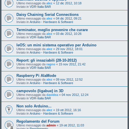
Ultimo messaggio da
alez
«
12 dic 2012, 10:18
Inviato in
VDR-Italia BAR
Daisy Chaining Serial Connections
Ultimo messaggio da
alez
«
04 dic 2012, 09:21
Inviato in
Arduino - Hardware & Software
Terminator, meglio prevenire che curare
Ultimo messaggio da
alez
«
03 dic 2012, 10:26
Inviato in
VDR-Italia BAR
leOS: un mini sistema operativo per Arduino
Ultimo messaggio da
alez
«
29 nov 2012, 18:01
Inviato in
Arduino - Hardware & Software
Report: gli insaziabili (28-10-2012)
Ultimo messaggio da
ragno
«
15 nov 2012, 21:42
Inviato in
VDR-Italia BAR
Raspberry Pi AlaMode
Ultimo messaggio da
alez
«
09 nov 2012, 12:52
Inviato in
Arduino - Hardware & Software
campovolo (ligabue) in 3D
Ultimo messaggio da
davidea
«
04 nov 2012, 12:24
Inviato in
VDR-Italia BAR
Non solo Arduino...
Ultimo messaggio da
alez
«
19 ott 2012, 16:16
Inviato in
Arduino - Hardware & Software
Regolamento del Forum
Ultimo messaggio da
admin
«
19 ott 2012, 11:03
Inviato in
Regolamento