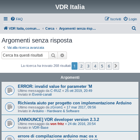
VDR Italia
FAQ
Iscriviti
Login
C
VDR Italia, comunità italiana utilizzatori VDR
Cerca
Argomenti senza risposta
e
Argomenti senza risposta
r
Vai alla ricerca avanzata
c
Cerca
Ricerca avanzata
a
1
2
3
4
5
6
Prossimo
La ricerca ha trovato 268 risultati
Argomenti
ERROR: invalid value for parameter 'M
Ultimo messaggio da
C-RUZ
«
25 ott 2019, 20:49
Inviato in
Eventi-canali
Richiesta aiuto per progetto con implementazione Arduino
Ultimo messaggio da
zGrom1
«
17 mar 2017, 09:56
Inviato in
Arduino - Hardware & Software
[ANNOUNCE] VDR developer version 2.3.2
Ultimo messaggio da
von fritz
«
24 dic 2016, 20:54
Inviato in
VDR-Base
errore di compilazione arduino mac os x