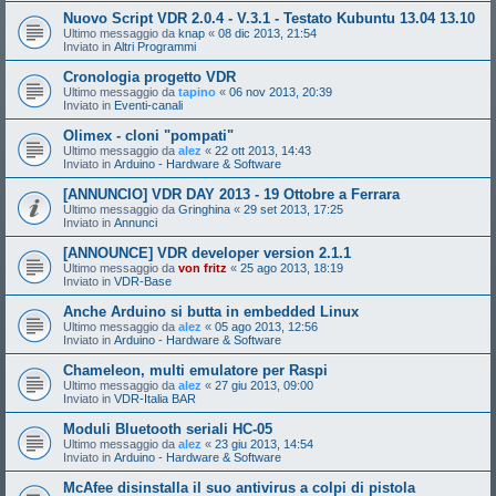
Nuovo Script VDR 2.0.4 - V.3.1 - Testato Kubuntu 13.04 13.10
Ultimo messaggio da
knap
«
08 dic 2013, 21:54
Inviato in
Altri Programmi
Cronologia progetto VDR
Ultimo messaggio da
tapino
«
06 nov 2013, 20:39
Inviato in
Eventi-canali
Olimex - cloni "pompati"
Ultimo messaggio da
alez
«
22 ott 2013, 14:43
Inviato in
Arduino - Hardware & Software
[ANNUNCIO] VDR DAY 2013 - 19 Ottobre a Ferrara
Ultimo messaggio da
Gringhina
«
29 set 2013, 17:25
Inviato in
Annunci
[ANNOUNCE] VDR developer version 2.1.1
Ultimo messaggio da
von fritz
«
25 ago 2013, 18:19
Inviato in
VDR-Base
Anche Arduino si butta in embedded Linux
Ultimo messaggio da
alez
«
05 ago 2013, 12:56
Inviato in
Arduino - Hardware & Software
Chameleon, multi emulatore per Raspi
Ultimo messaggio da
alez
«
27 giu 2013, 09:00
Inviato in
VDR-Italia BAR
Moduli Bluetooth seriali HC-05
Ultimo messaggio da
alez
«
23 giu 2013, 14:54
Inviato in
Arduino - Hardware & Software
McAfee disinstalla il suo antivirus a colpi di pistola