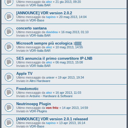
Ultimo messaggio da
alez
«
21 giu 2013, 09:20
Inviato in
VDR-Italia BAR
[ANNOUNCE] VDR version 2.0.2
Ultimo messaggio da
tapino
«
20 mag 2013, 14:04
Inviato in
VDR-Base
concerto santana
Ultimo messaggio da
davidea
«
16 mag 2013, 01:10
Inviato in
VDR-Italia BAR
Microsoft sempre più ecologica :((((((
Ultimo messaggio da
alez
«
10 mag 2013, 14:55
Inviato in
VDR-Italia BAR
SES annuncia il primo convertitore IP-LNB
Ultimo messaggio da
alez
«
06 mag 2013, 15:08
Inviato in
VDR-Italia BAR
Apple TV
Ultimo messaggio da
unixer
«
19 apr 2013, 19:34
Inviato in
Altro Hardware
Freedomotic
Ultimo messaggio da
alez
«
16 apr 2013, 11:03
Inviato in
Arduino - Hardware & Software
Neutrinoepg Plugin
Ultimo messaggio da
von fritz
«
14 apr 2013, 14:59
Inviato in
VDR-Plugins
[ANNOUNCE] VDR version 2.0.1 released
Ultimo messaggio da
tapino
«
13 apr 2013, 16:14
Inviato in
VDR-Base