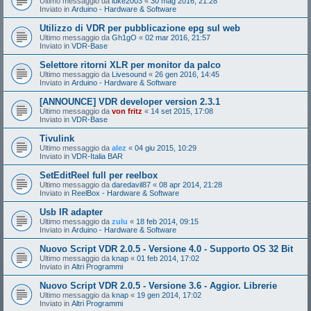
Ultimo messaggio da
luke2003
«
30 mag 2016, 21:28
Inviato in
Arduino - Hardware & Software
Utilizzo di VDR per pubblicazione epg sul web
Ultimo messaggio da
Gh1gO
«
02 mar 2016, 21:57
Inviato in
VDR-Base
Selettore ritorni XLR per monitor da palco
Ultimo messaggio da
Livesound
«
26 gen 2016, 14:45
Inviato in
Arduino - Hardware & Software
[ANNOUNCE] VDR developer version 2.3.1
Ultimo messaggio da
von fritz
«
14 set 2015, 17:08
Inviato in
VDR-Base
Tivulink
Ultimo messaggio da
alez
«
04 giu 2015, 10:29
Inviato in
VDR-Italia BAR
SetEditReel full per reelbox
Ultimo messaggio da
daredavil87
«
08 apr 2014, 21:28
Inviato in
ReelBox - Hardware & Software
Usb IR adapter
Ultimo messaggio da
zulu
«
18 feb 2014, 09:15
Inviato in
Arduino - Hardware & Software
Nuovo Script VDR 2.0.5 - Versione 4.0 - Supporto OS 32 Bit
Ultimo messaggio da
knap
«
01 feb 2014, 17:02
Inviato in
Altri Programmi
Nuovo Script VDR 2.0.5 - Versione 3.6 - Aggior. Librerie
Ultimo messaggio da
knap
«
19 gen 2014, 17:02
Inviato in
Altri Programmi