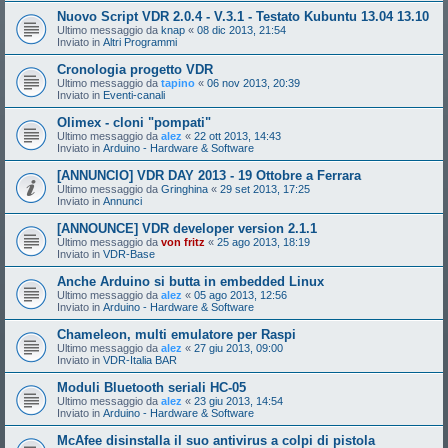
Nuovo Script VDR 2.0.4 - V.3.1 - Testato Kubuntu 13.04 13.10
Ultimo messaggio da
knap
«
08 dic 2013, 21:54
Inviato in
Altri Programmi
Cronologia progetto VDR
Ultimo messaggio da
tapino
«
06 nov 2013, 20:39
Inviato in
Eventi-canali
Olimex - cloni "pompati"
Ultimo messaggio da
alez
«
22 ott 2013, 14:43
Inviato in
Arduino - Hardware & Software
[ANNUNCIO] VDR DAY 2013 - 19 Ottobre a Ferrara
Ultimo messaggio da
Gringhina
«
29 set 2013, 17:25
Inviato in
Annunci
[ANNOUNCE] VDR developer version 2.1.1
Ultimo messaggio da
von fritz
«
25 ago 2013, 18:19
Inviato in
VDR-Base
Anche Arduino si butta in embedded Linux
Ultimo messaggio da
alez
«
05 ago 2013, 12:56
Inviato in
Arduino - Hardware & Software
Chameleon, multi emulatore per Raspi
Ultimo messaggio da
alez
«
27 giu 2013, 09:00
Inviato in
VDR-Italia BAR
Moduli Bluetooth seriali HC-05
Ultimo messaggio da
alez
«
23 giu 2013, 14:54
Inviato in
Arduino - Hardware & Software
McAfee disinstalla il suo antivirus a colpi di pistola