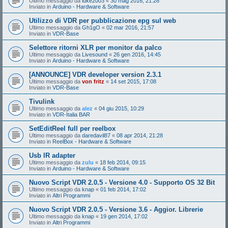
Ultimo messaggio da
luke2003
«
30 mag 2016, 21:28
Inviato in
Arduino - Hardware & Software
Utilizzo di VDR per pubblicazione epg sul web
Ultimo messaggio da
Gh1gO
«
02 mar 2016, 21:57
Inviato in
VDR-Base
Selettore ritorni XLR per monitor da palco
Ultimo messaggio da
Livesound
«
26 gen 2016, 14:45
Inviato in
Arduino - Hardware & Software
[ANNOUNCE] VDR developer version 2.3.1
Ultimo messaggio da
von fritz
«
14 set 2015, 17:08
Inviato in
VDR-Base
Tivulink
Ultimo messaggio da
alez
«
04 giu 2015, 10:29
Inviato in
VDR-Italia BAR
SetEditReel full per reelbox
Ultimo messaggio da
daredavil87
«
08 apr 2014, 21:28
Inviato in
ReelBox - Hardware & Software
Usb IR adapter
Ultimo messaggio da
zulu
«
18 feb 2014, 09:15
Inviato in
Arduino - Hardware & Software
Nuovo Script VDR 2.0.5 - Versione 4.0 - Supporto OS 32 Bit
Ultimo messaggio da
knap
«
01 feb 2014, 17:02
Inviato in
Altri Programmi
Nuovo Script VDR 2.0.5 - Versione 3.6 - Aggior. Librerie
Ultimo messaggio da
knap
«
19 gen 2014, 17:02
Inviato in
Altri Programmi