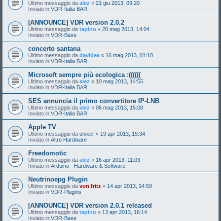
Ultimo messaggio da
alez
«
21 giu 2013, 09:20
Inviato in
VDR-Italia BAR
[ANNOUNCE] VDR version 2.0.2
Ultimo messaggio da
tapino
«
20 mag 2013, 14:04
Inviato in
VDR-Base
concerto santana
Ultimo messaggio da
davidea
«
16 mag 2013, 01:10
Inviato in
VDR-Italia BAR
Microsoft sempre più ecologica :((((((
Ultimo messaggio da
alez
«
10 mag 2013, 14:55
Inviato in
VDR-Italia BAR
SES annuncia il primo convertitore IP-LNB
Ultimo messaggio da
alez
«
06 mag 2013, 15:08
Inviato in
VDR-Italia BAR
Apple TV
Ultimo messaggio da
unixer
«
19 apr 2013, 19:34
Inviato in
Altro Hardware
Freedomotic
Ultimo messaggio da
alez
«
16 apr 2013, 11:03
Inviato in
Arduino - Hardware & Software
Neutrinoepg Plugin
Ultimo messaggio da
von fritz
«
14 apr 2013, 14:59
Inviato in
VDR-Plugins
[ANNOUNCE] VDR version 2.0.1 released
Ultimo messaggio da
tapino
«
13 apr 2013, 16:14
Inviato in
VDR-Base