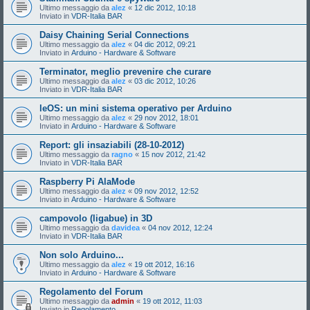
Ultimo messaggio da
alez
«
12 dic 2012, 10:18
Inviato in
VDR-Italia BAR
Daisy Chaining Serial Connections
Ultimo messaggio da
alez
«
04 dic 2012, 09:21
Inviato in
Arduino - Hardware & Software
Terminator, meglio prevenire che curare
Ultimo messaggio da
alez
«
03 dic 2012, 10:26
Inviato in
VDR-Italia BAR
leOS: un mini sistema operativo per Arduino
Ultimo messaggio da
alez
«
29 nov 2012, 18:01
Inviato in
Arduino - Hardware & Software
Report: gli insaziabili (28-10-2012)
Ultimo messaggio da
ragno
«
15 nov 2012, 21:42
Inviato in
VDR-Italia BAR
Raspberry Pi AlaMode
Ultimo messaggio da
alez
«
09 nov 2012, 12:52
Inviato in
Arduino - Hardware & Software
campovolo (ligabue) in 3D
Ultimo messaggio da
davidea
«
04 nov 2012, 12:24
Inviato in
VDR-Italia BAR
Non solo Arduino...
Ultimo messaggio da
alez
«
19 ott 2012, 16:16
Inviato in
Arduino - Hardware & Software
Regolamento del Forum
Ultimo messaggio da
admin
«
19 ott 2012, 11:03
Inviato in
Regolamento