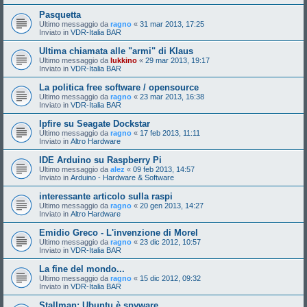
Pasquetta
Ultimo messaggio da
ragno
«
31 mar 2013, 17:25
Inviato in
VDR-Italia BAR
Ultima chiamata alle "armi" di Klaus
Ultimo messaggio da
lukkino
«
29 mar 2013, 19:17
Inviato in
VDR-Italia BAR
La politica free software / opensource
Ultimo messaggio da
ragno
«
23 mar 2013, 16:38
Inviato in
VDR-Italia BAR
Ipfire su Seagate Dockstar
Ultimo messaggio da
ragno
«
17 feb 2013, 11:11
Inviato in
Altro Hardware
IDE Arduino su Raspberry Pi
Ultimo messaggio da
alez
«
09 feb 2013, 14:57
Inviato in
Arduino - Hardware & Software
interessante articolo sulla raspi
Ultimo messaggio da
ragno
«
20 gen 2013, 14:27
Inviato in
Altro Hardware
Emidio Greco - L'invenzione di Morel
Ultimo messaggio da
ragno
«
23 dic 2012, 10:57
Inviato in
VDR-Italia BAR
La fine del mondo...
Ultimo messaggio da
ragno
«
15 dic 2012, 09:32
Inviato in
VDR-Italia BAR
Stallman: Ubuntu è spyware