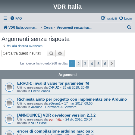
VDR Italia
FAQ
Iscriviti
Login
C
VDR Italia, comunità italiana utilizzatori VDR
Cerca
Argomenti senza risposta
e
Argomenti senza risposta
r
Vai alla ricerca avanzata
c
Cerca
Ricerca avanzata
a
1
2
3
4
5
6
Prossimo
La ricerca ha trovato 268 risultati
Argomenti
ERROR: invalid value for parameter 'M
Ultimo messaggio da
C-RUZ
«
25 ott 2019, 20:49
Inviato in
Eventi-canali
Richiesta aiuto per progetto con implementazione Arduino
Ultimo messaggio da
zGrom1
«
17 mar 2017, 09:56
Inviato in
Arduino - Hardware & Software
[ANNOUNCE] VDR developer version 2.3.2
Ultimo messaggio da
von fritz
«
24 dic 2016, 20:54
Inviato in
VDR-Base
errore di compilazione arduino mac os x