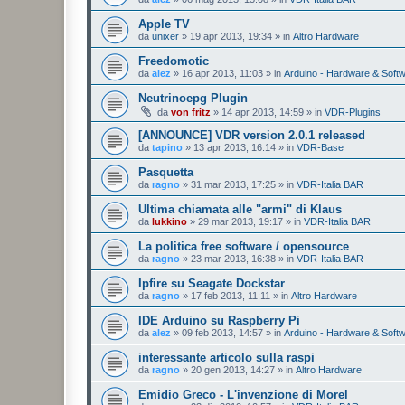
Apple TV
da
unixer
»
19 apr 2013, 19:34
» in
Altro Hardware
Freedomotic
da
alez
»
16 apr 2013, 11:03
» in
Arduino - Hardware & Soft
Neutrinoepg Plugin
da
von fritz
»
14 apr 2013, 14:59
» in
VDR-Plugins
[ANNOUNCE] VDR version 2.0.1 released
da
tapino
»
13 apr 2013, 16:14
» in
VDR-Base
Pasquetta
da
ragno
»
31 mar 2013, 17:25
» in
VDR-Italia BAR
Ultima chiamata alle "armi" di Klaus
da
lukkino
»
29 mar 2013, 19:17
» in
VDR-Italia BAR
La politica free software / opensource
da
ragno
»
23 mar 2013, 16:38
» in
VDR-Italia BAR
Ipfire su Seagate Dockstar
da
ragno
»
17 feb 2013, 11:11
» in
Altro Hardware
IDE Arduino su Raspberry Pi
da
alez
»
09 feb 2013, 14:57
» in
Arduino - Hardware & Soft
interessante articolo sulla raspi
da
ragno
»
20 gen 2013, 14:27
» in
Altro Hardware
Emidio Greco - L'invenzione di Morel