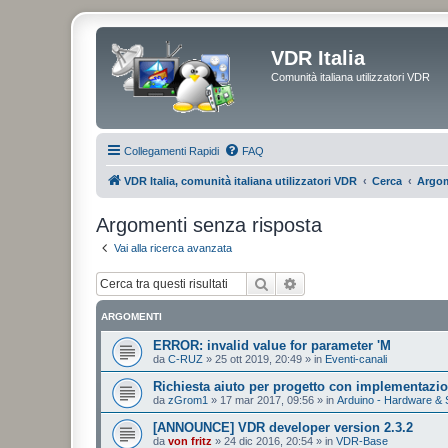
VDR Italia
Comunità italiana utilizzatori VDR
Collegamenti Rapidi
FAQ
VDR Italia, comunità italiana utilizzatori VDR
Cerca
Argom
Argomenti senza risposta
Vai alla ricerca avanzata
Cerca
Ricerca avanzata
ARGOMENTI
ERROR: invalid value for parameter 'M
da
C-RUZ
»
25 ott 2019, 20:49
» in
Eventi-canali
Richiesta aiuto per progetto con implementazi
da
zGrom1
»
17 mar 2017, 09:56
» in
Arduino - Hardware & 
[ANNOUNCE] VDR developer version 2.3.2
da
von fritz
»
24 dic 2016, 20:54
» in
VDR-Base