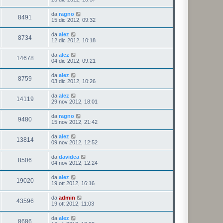
da
ragno
8491
15 dic 2012, 09:32
da
alez
8734
12 dic 2012, 10:18
da
alez
14678
04 dic 2012, 09:21
da
alez
8759
03 dic 2012, 10:26
da
alez
14119
29 nov 2012, 18:01
da
ragno
9480
15 nov 2012, 21:42
da
alez
13814
09 nov 2012, 12:52
da
davidea
8506
04 nov 2012, 12:24
da
alez
19020
19 ott 2012, 16:16
da
admin
43596
19 ott 2012, 11:03
da
alez
8686