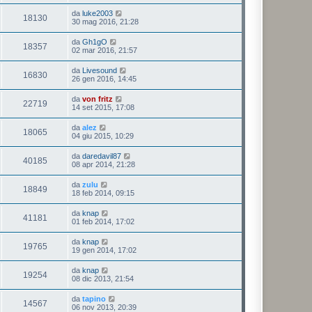
da
luke2003
18130
30 mag 2016, 21:28
da
Gh1gO
18357
02 mar 2016, 21:57
da
Livesound
16830
26 gen 2016, 14:45
da
von fritz
22719
14 set 2015, 17:08
da
alez
18065
04 giu 2015, 10:29
da
daredavil87
40185
08 apr 2014, 21:28
da
zulu
18849
18 feb 2014, 09:15
da
knap
41181
01 feb 2014, 17:02
da
knap
19765
19 gen 2014, 17:02
da
knap
19254
08 dic 2013, 21:54
da
tapino
14567
06 nov 2013, 20:39