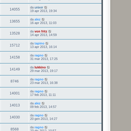
da
unixer
14055
19 apr 2013, 19:34
da
alez
13655
16 apr 2013, 11:03
da
von fritz
13528
14 apr 2013, 14:59
da
tapino
15712
13 apr 2013, 16:14
da
ragno
14158
31 mar 2013, 17:25
da
lukkino
14149
29 mar 2013, 19:17
da
ragno
8746
23 mar 2013, 16:38
da
ragno
14001
17 feb 2013, 11:11
da
alez
14013
09 feb 2013, 14:57
da
ragno
14030
20 gen 2013, 14:27
da
ragno
8568
23 dic 2012, 10:57