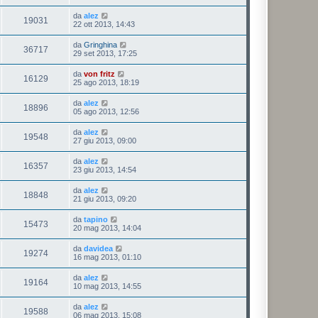
da
alez
19031
22 ott 2013, 14:43
da
Gringhina
36717
29 set 2013, 17:25
da
von fritz
16129
25 ago 2013, 18:19
da
alez
18896
05 ago 2013, 12:56
da
alez
19548
27 giu 2013, 09:00
da
alez
16357
23 giu 2013, 14:54
da
alez
18848
21 giu 2013, 09:20
da
tapino
15473
20 mag 2013, 14:04
da
davidea
19274
16 mag 2013, 01:10
da
alez
19164
10 mag 2013, 14:55
da
alez
19588
06 mag 2013, 15:08