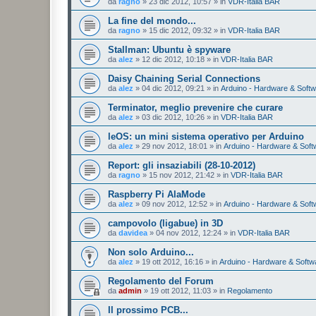
da
ragno
»
23 dic 2012, 10:57
» in
VDR-Italia BAR
La fine del mondo...
da
ragno
»
15 dic 2012, 09:32
» in
VDR-Italia BAR
Stallman: Ubuntu è spyware
da
alez
»
12 dic 2012, 10:18
» in
VDR-Italia BAR
Daisy Chaining Serial Connections
da
alez
»
04 dic 2012, 09:21
» in
Arduino - Hardware & Soft
Terminator, meglio prevenire che curare
da
alez
»
03 dic 2012, 10:26
» in
VDR-Italia BAR
leOS: un mini sistema operativo per Arduino
da
alez
»
29 nov 2012, 18:01
» in
Arduino - Hardware & Soft
Report: gli insaziabili (28-10-2012)
da
ragno
»
15 nov 2012, 21:42
» in
VDR-Italia BAR
Raspberry Pi AlaMode
da
alez
»
09 nov 2012, 12:52
» in
Arduino - Hardware & Soft
campovolo (ligabue) in 3D
da
davidea
»
04 nov 2012, 12:24
» in
VDR-Italia BAR
Non solo Arduino...
da
alez
»
19 ott 2012, 16:16
» in
Arduino - Hardware & Softw
Regolamento del Forum
da
admin
»
19 ott 2012, 11:03
» in
Regolamento
Il prossimo PCB...