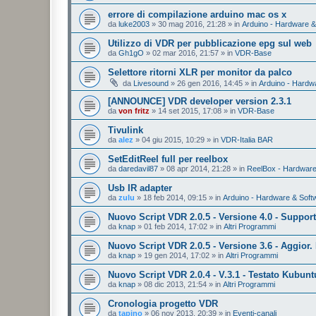
errore di compilazione arduino mac os x
da
luke2003
»
30 mag 2016, 21:28
» in
Arduino - Hardware &
Utilizzo di VDR per pubblicazione epg sul web
da
Gh1gO
»
02 mar 2016, 21:57
» in
VDR-Base
Selettore ritorni XLR per monitor da palco
da
Livesound
»
26 gen 2016, 14:45
» in
Arduino - Hardw
[ANNOUNCE] VDR developer version 2.3.1
da
von fritz
»
14 set 2015, 17:08
» in
VDR-Base
Tivulink
da
alez
»
04 giu 2015, 10:29
» in
VDR-Italia BAR
SetEditReel full per reelbox
da
daredavil87
»
08 apr 2014, 21:28
» in
ReelBox - Hardware
Usb IR adapter
da
zulu
»
18 feb 2014, 09:15
» in
Arduino - Hardware & Soft
Nuovo Script VDR 2.0.5 - Versione 4.0 - Suppor
da
knap
»
01 feb 2014, 17:02
» in
Altri Programmi
Nuovo Script VDR 2.0.5 - Versione 3.6 - Aggior. 
da
knap
»
19 gen 2014, 17:02
» in
Altri Programmi
Nuovo Script VDR 2.0.4 - V.3.1 - Testato Kubunt
da
knap
»
08 dic 2013, 21:54
» in
Altri Programmi
Cronologia progetto VDR
da
tapino
»
06 nov 2013, 20:39
» in
Eventi-canali