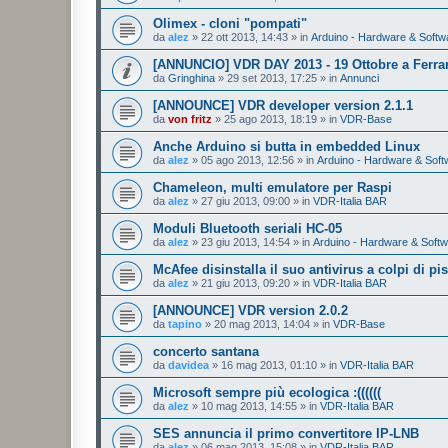
Olimex - cloni "pompati"
da
alez
»
22 ott 2013, 14:43
» in
Arduino - Hardware & Softw
[ANNUNCIO] VDR DAY 2013 - 19 Ottobre a Ferra
da
Gringhina
»
29 set 2013, 17:25
» in
Annunci
[ANNOUNCE] VDR developer version 2.1.1
da
von fritz
»
25 ago 2013, 18:19
» in
VDR-Base
Anche Arduino si butta in embedded Linux
da
alez
»
05 ago 2013, 12:56
» in
Arduino - Hardware & Soft
Chameleon, multi emulatore per Raspi
da
alez
»
27 giu 2013, 09:00
» in
VDR-Italia BAR
Moduli Bluetooth seriali HC-05
da
alez
»
23 giu 2013, 14:54
» in
Arduino - Hardware & Soft
McAfee disinstalla il suo antivirus a colpi di pis
da
alez
»
21 giu 2013, 09:20
» in
VDR-Italia BAR
[ANNOUNCE] VDR version 2.0.2
da
tapino
»
20 mag 2013, 14:04
» in
VDR-Base
concerto santana
da
davidea
»
16 mag 2013, 01:10
» in
VDR-Italia BAR
Microsoft sempre più ecologica :((((((
da
alez
»
10 mag 2013, 14:55
» in
VDR-Italia BAR
SES annuncia il primo convertitore IP-LNB
da
alez
»
06 mag 2013, 15:08
» in
VDR-Italia BAR