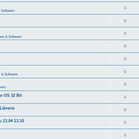
0
 Software
0
0
are & Software
0
0
0
 & Software
0
ware
to OS 32 Bit
0
Librerie
0
u 13.04 13.10
0
0