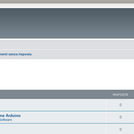
enti senza risposta
RISPOSTE
0
one Arduino
0
Software
0