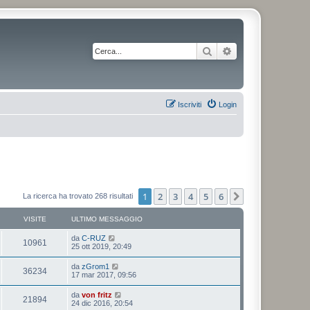
Cerca
Ricerca avanzata
Iscriviti
Login
1
2
3
4
5
6
Prossimo
La ricerca ha trovato 268 risultati
VISITE
ULTIMO MESSAGGIO
da
C-RUZ
10961
25 ott 2019, 20:49
da
zGrom1
36234
17 mar 2017, 09:56
da
von fritz
21894
24 dic 2016, 20:54