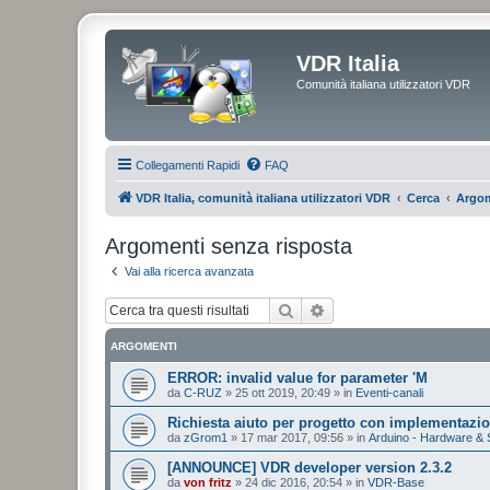
VDR Italia
Comunità italiana utilizzatori VDR
Collegamenti Rapidi
FAQ
VDR Italia, comunità italiana utilizzatori VDR
Cerca
Argom
Argomenti senza risposta
Vai alla ricerca avanzata
Cerca
Ricerca avanzata
ARGOMENTI
ERROR: invalid value for parameter 'M
da
C-RUZ
»
25 ott 2019, 20:49
» in
Eventi-canali
Richiesta aiuto per progetto con implementazi
da
zGrom1
»
17 mar 2017, 09:56
» in
Arduino - Hardware & 
[ANNOUNCE] VDR developer version 2.3.2
da
von fritz
»
24 dic 2016, 20:54
» in
VDR-Base