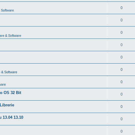
0
 Software
0
0
are & Software
0
0
0
 & Software
0
ware
to OS 32 Bit
0
Librerie
0
u 13.04 13.10
0
0