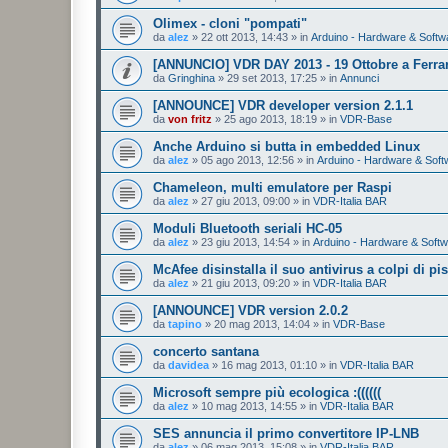
Olimex - cloni "pompati"
da
alez
»
22 ott 2013, 14:43
» in
Arduino - Hardware & Softw
[ANNUNCIO] VDR DAY 2013 - 19 Ottobre a Ferra
da
Gringhina
»
29 set 2013, 17:25
» in
Annunci
[ANNOUNCE] VDR developer version 2.1.1
da
von fritz
»
25 ago 2013, 18:19
» in
VDR-Base
Anche Arduino si butta in embedded Linux
da
alez
»
05 ago 2013, 12:56
» in
Arduino - Hardware & Soft
Chameleon, multi emulatore per Raspi
da
alez
»
27 giu 2013, 09:00
» in
VDR-Italia BAR
Moduli Bluetooth seriali HC-05
da
alez
»
23 giu 2013, 14:54
» in
Arduino - Hardware & Soft
McAfee disinstalla il suo antivirus a colpi di pis
da
alez
»
21 giu 2013, 09:20
» in
VDR-Italia BAR
[ANNOUNCE] VDR version 2.0.2
da
tapino
»
20 mag 2013, 14:04
» in
VDR-Base
concerto santana
da
davidea
»
16 mag 2013, 01:10
» in
VDR-Italia BAR
Microsoft sempre più ecologica :((((((
da
alez
»
10 mag 2013, 14:55
» in
VDR-Italia BAR
SES annuncia il primo convertitore IP-LNB
da
alez
»
06 mag 2013, 15:08
» in
VDR-Italia BAR