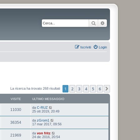
Cerca
Ricerca avanzata
Iscriviti
Login
1
2
3
4
5
6
Prossimo
La ricerca ha trovato 268 risultati
VISITE
ULTIMO MESSAGGIO
da
C-RUZ
11030
25 ott 2019, 20:49
da
zGrom1
36354
17 mar 2017, 09:56
da
von fritz
21969
24 dic 2016, 20:54