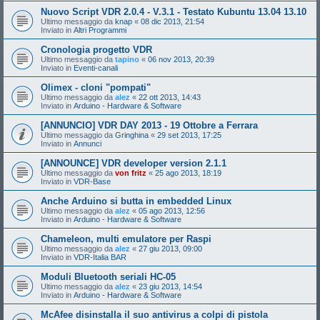
Nuovo Script VDR 2.0.4 - V.3.1 - Testato Kubuntu 13.04 13.10
Ultimo messaggio da
knap
«
08 dic 2013, 21:54
Inviato in
Altri Programmi
Cronologia progetto VDR
Ultimo messaggio da
tapino
«
06 nov 2013, 20:39
Inviato in
Eventi-canali
Olimex - cloni "pompati"
Ultimo messaggio da
alez
«
22 ott 2013, 14:43
Inviato in
Arduino - Hardware & Software
[ANNUNCIO] VDR DAY 2013 - 19 Ottobre a Ferrara
Ultimo messaggio da
Gringhina
«
29 set 2013, 17:25
Inviato in
Annunci
[ANNOUNCE] VDR developer version 2.1.1
Ultimo messaggio da
von fritz
«
25 ago 2013, 18:19
Inviato in
VDR-Base
Anche Arduino si butta in embedded Linux
Ultimo messaggio da
alez
«
05 ago 2013, 12:56
Inviato in
Arduino - Hardware & Software
Chameleon, multi emulatore per Raspi
Ultimo messaggio da
alez
«
27 giu 2013, 09:00
Inviato in
VDR-Italia BAR
Moduli Bluetooth seriali HC-05
Ultimo messaggio da
alez
«
23 giu 2013, 14:54
Inviato in
Arduino - Hardware & Software
McAfee disinstalla il suo antivirus a colpi di pistola