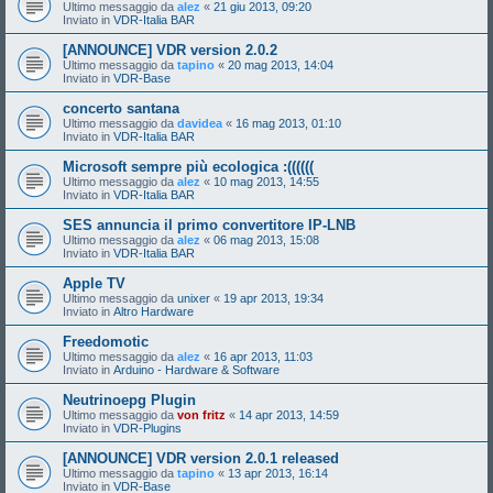
Ultimo messaggio da
alez
«
21 giu 2013, 09:20
Inviato in
VDR-Italia BAR
[ANNOUNCE] VDR version 2.0.2
Ultimo messaggio da
tapino
«
20 mag 2013, 14:04
Inviato in
VDR-Base
concerto santana
Ultimo messaggio da
davidea
«
16 mag 2013, 01:10
Inviato in
VDR-Italia BAR
Microsoft sempre più ecologica :((((((
Ultimo messaggio da
alez
«
10 mag 2013, 14:55
Inviato in
VDR-Italia BAR
SES annuncia il primo convertitore IP-LNB
Ultimo messaggio da
alez
«
06 mag 2013, 15:08
Inviato in
VDR-Italia BAR
Apple TV
Ultimo messaggio da
unixer
«
19 apr 2013, 19:34
Inviato in
Altro Hardware
Freedomotic
Ultimo messaggio da
alez
«
16 apr 2013, 11:03
Inviato in
Arduino - Hardware & Software
Neutrinoepg Plugin
Ultimo messaggio da
von fritz
«
14 apr 2013, 14:59
Inviato in
VDR-Plugins
[ANNOUNCE] VDR version 2.0.1 released
Ultimo messaggio da
tapino
«
13 apr 2013, 16:14
Inviato in
VDR-Base