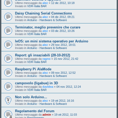
Ultimo messaggio da
alez
«
12 dic 2012, 10:18
Inviato in
VDR-Italia BAR
Daisy Chaining Serial Connections
Ultimo messaggio da
alez
«
04 dic 2012, 09:21
Inviato in
Arduino - Hardware & Software
Terminator, meglio prevenire che curare
Ultimo messaggio da
alez
«
03 dic 2012, 10:26
Inviato in
VDR-Italia BAR
leOS: un mini sistema operativo per Arduino
Ultimo messaggio da
alez
«
29 nov 2012, 18:01
Inviato in
Arduino - Hardware & Software
Report: gli insaziabili (28-10-2012)
Ultimo messaggio da
ragno
«
15 nov 2012, 21:42
Inviato in
VDR-Italia BAR
Raspberry Pi AlaMode
Ultimo messaggio da
alez
«
09 nov 2012, 12:52
Inviato in
Arduino - Hardware & Software
campovolo (ligabue) in 3D
Ultimo messaggio da
davidea
«
04 nov 2012, 12:24
Inviato in
VDR-Italia BAR
Non solo Arduino...
Ultimo messaggio da
alez
«
19 ott 2012, 16:16
Inviato in
Arduino - Hardware & Software
Regolamento del Forum
Ultimo messaggio da
admin
«
19 ott 2012, 11:03
Inviato in
Regolamento