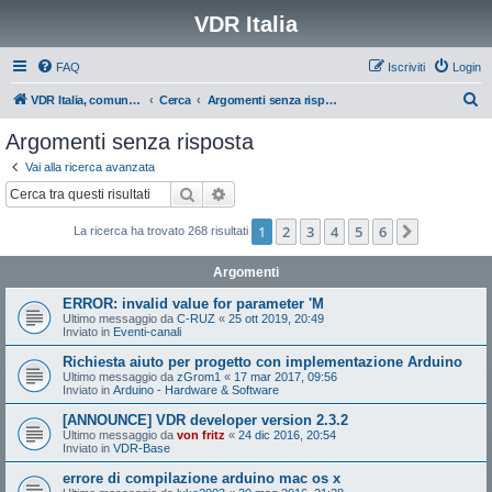
VDR Italia
FAQ
Iscriviti
Login
C
VDR Italia, comunità italiana utilizzatori VDR
Cerca
Argomenti senza risposta
e
Argomenti senza risposta
r
Vai alla ricerca avanzata
c
Cerca
Ricerca avanzata
a
1
2
3
4
5
6
Prossimo
La ricerca ha trovato 268 risultati
Argomenti
ERROR: invalid value for parameter 'M
Ultimo messaggio da
C-RUZ
«
25 ott 2019, 20:49
Inviato in
Eventi-canali
Richiesta aiuto per progetto con implementazione Arduino
Ultimo messaggio da
zGrom1
«
17 mar 2017, 09:56
Inviato in
Arduino - Hardware & Software
[ANNOUNCE] VDR developer version 2.3.2
Ultimo messaggio da
von fritz
«
24 dic 2016, 20:54
Inviato in
VDR-Base
errore di compilazione arduino mac os x