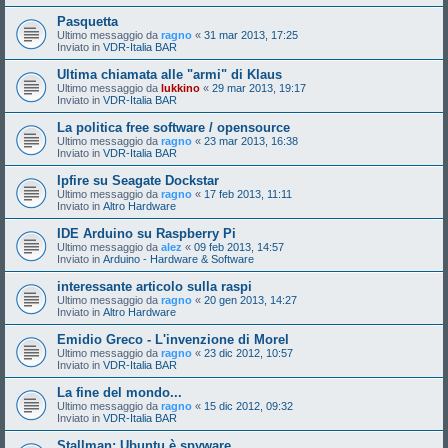
Pasquetta
Ultimo messaggio da
ragno
«
31 mar 2013, 17:25
Inviato in
VDR-Italia BAR
Ultima chiamata alle "armi" di Klaus
Ultimo messaggio da
lukkino
«
29 mar 2013, 19:17
Inviato in
VDR-Italia BAR
La politica free software / opensource
Ultimo messaggio da
ragno
«
23 mar 2013, 16:38
Inviato in
VDR-Italia BAR
Ipfire su Seagate Dockstar
Ultimo messaggio da
ragno
«
17 feb 2013, 11:11
Inviato in
Altro Hardware
IDE Arduino su Raspberry Pi
Ultimo messaggio da
alez
«
09 feb 2013, 14:57
Inviato in
Arduino - Hardware & Software
interessante articolo sulla raspi
Ultimo messaggio da
ragno
«
20 gen 2013, 14:27
Inviato in
Altro Hardware
Emidio Greco - L'invenzione di Morel
Ultimo messaggio da
ragno
«
23 dic 2012, 10:57
Inviato in
VDR-Italia BAR
La fine del mondo...
Ultimo messaggio da
ragno
«
15 dic 2012, 09:32
Inviato in
VDR-Italia BAR
Stallman: Ubuntu è spyware