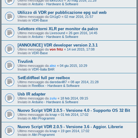
Ultimo messaggio da
luke2003
«
30 mag 2016, 21:28
Inviato in
Arduino - Hardware & Software
Utilizzo di VDR per pubblicazione epg sul web
Ultimo messaggio da
Gh1gO
«
02 mar 2016, 21:57
Inviato in
VDR-Base
Selettore ritorni XLR per monitor da palco
Ultimo messaggio da
Livesound
«
26 gen 2016, 14:45
Inviato in
Arduino - Hardware & Software
[ANNOUNCE] VDR developer version 2.3.1
Ultimo messaggio da
von fritz
«
14 set 2015, 17:08
Inviato in
VDR-Base
Tivulink
Ultimo messaggio da
alez
«
04 giu 2015, 10:29
Inviato in
VDR-Italia BAR
SetEditReel full per reelbox
Ultimo messaggio da
daredavil87
«
08 apr 2014, 21:28
Inviato in
ReelBox - Hardware & Software
Usb IR adapter
Ultimo messaggio da
zulu
«
18 feb 2014, 09:15
Inviato in
Arduino - Hardware & Software
Nuovo Script VDR 2.0.5 - Versione 4.0 - Supporto OS 32 Bit
Ultimo messaggio da
knap
«
01 feb 2014, 17:02
Inviato in
Altri Programmi
Nuovo Script VDR 2.0.5 - Versione 3.6 - Aggior. Librerie
Ultimo messaggio da
knap
«
19 gen 2014, 17:02
Inviato in
Altri Programmi