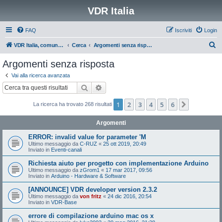
VDR Italia
FAQ
Iscriviti
Login
C
VDR Italia, comunità italiana utilizzatori VDR
Cerca
Argomenti senza risposta
e
Argomenti senza risposta
r
Vai alla ricerca avanzata
c
Cerca
Ricerca avanzata
a
1
2
3
4
5
6
Prossimo
La ricerca ha trovato 268 risultati
Argomenti
ERROR: invalid value for parameter 'M
Ultimo messaggio da
C-RUZ
«
25 ott 2019, 20:49
Inviato in
Eventi-canali
Richiesta aiuto per progetto con implementazione Arduino
Ultimo messaggio da
zGrom1
«
17 mar 2017, 09:56
Inviato in
Arduino - Hardware & Software
[ANNOUNCE] VDR developer version 2.3.2
Ultimo messaggio da
von fritz
«
24 dic 2016, 20:54
Inviato in
VDR-Base
errore di compilazione arduino mac os x