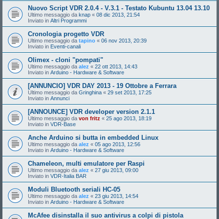
Nuovo Script VDR 2.0.4 - V.3.1 - Testato Kubuntu 13.04 13.10
Ultimo messaggio da
knap
«
08 dic 2013, 21:54
Inviato in
Altri Programmi
Cronologia progetto VDR
Ultimo messaggio da
tapino
«
06 nov 2013, 20:39
Inviato in
Eventi-canali
Olimex - cloni "pompati"
Ultimo messaggio da
alez
«
22 ott 2013, 14:43
Inviato in
Arduino - Hardware & Software
[ANNUNCIO] VDR DAY 2013 - 19 Ottobre a Ferrara
Ultimo messaggio da
Gringhina
«
29 set 2013, 17:25
Inviato in
Annunci
[ANNOUNCE] VDR developer version 2.1.1
Ultimo messaggio da
von fritz
«
25 ago 2013, 18:19
Inviato in
VDR-Base
Anche Arduino si butta in embedded Linux
Ultimo messaggio da
alez
«
05 ago 2013, 12:56
Inviato in
Arduino - Hardware & Software
Chameleon, multi emulatore per Raspi
Ultimo messaggio da
alez
«
27 giu 2013, 09:00
Inviato in
VDR-Italia BAR
Moduli Bluetooth seriali HC-05
Ultimo messaggio da
alez
«
23 giu 2013, 14:54
Inviato in
Arduino - Hardware & Software
McAfee disinstalla il suo antivirus a colpi di pistola