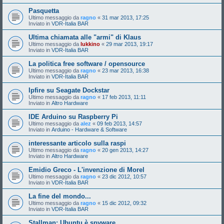
Pasquetta
Ultimo messaggio da
ragno
«
31 mar 2013, 17:25
Inviato in
VDR-Italia BAR
Ultima chiamata alle "armi" di Klaus
Ultimo messaggio da
lukkino
«
29 mar 2013, 19:17
Inviato in
VDR-Italia BAR
La politica free software / opensource
Ultimo messaggio da
ragno
«
23 mar 2013, 16:38
Inviato in
VDR-Italia BAR
Ipfire su Seagate Dockstar
Ultimo messaggio da
ragno
«
17 feb 2013, 11:11
Inviato in
Altro Hardware
IDE Arduino su Raspberry Pi
Ultimo messaggio da
alez
«
09 feb 2013, 14:57
Inviato in
Arduino - Hardware & Software
interessante articolo sulla raspi
Ultimo messaggio da
ragno
«
20 gen 2013, 14:27
Inviato in
Altro Hardware
Emidio Greco - L'invenzione di Morel
Ultimo messaggio da
ragno
«
23 dic 2012, 10:57
Inviato in
VDR-Italia BAR
La fine del mondo...
Ultimo messaggio da
ragno
«
15 dic 2012, 09:32
Inviato in
VDR-Italia BAR
Stallman: Ubuntu è spyware