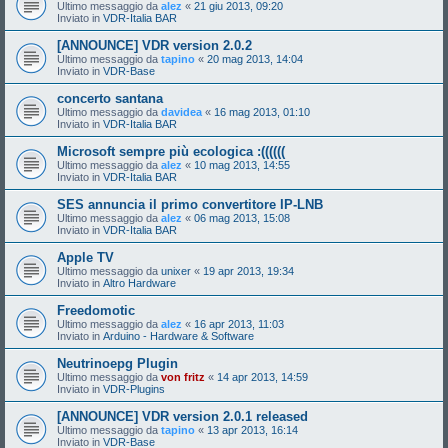
Ultimo messaggio da
alez
«
21 giu 2013, 09:20
Inviato in
VDR-Italia BAR
[ANNOUNCE] VDR version 2.0.2
Ultimo messaggio da
tapino
«
20 mag 2013, 14:04
Inviato in
VDR-Base
concerto santana
Ultimo messaggio da
davidea
«
16 mag 2013, 01:10
Inviato in
VDR-Italia BAR
Microsoft sempre più ecologica :((((((
Ultimo messaggio da
alez
«
10 mag 2013, 14:55
Inviato in
VDR-Italia BAR
SES annuncia il primo convertitore IP-LNB
Ultimo messaggio da
alez
«
06 mag 2013, 15:08
Inviato in
VDR-Italia BAR
Apple TV
Ultimo messaggio da
unixer
«
19 apr 2013, 19:34
Inviato in
Altro Hardware
Freedomotic
Ultimo messaggio da
alez
«
16 apr 2013, 11:03
Inviato in
Arduino - Hardware & Software
Neutrinoepg Plugin
Ultimo messaggio da
von fritz
«
14 apr 2013, 14:59
Inviato in
VDR-Plugins
[ANNOUNCE] VDR version 2.0.1 released
Ultimo messaggio da
tapino
«
13 apr 2013, 16:14
Inviato in
VDR-Base