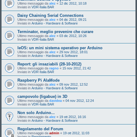
Ultimo messaggio da
alez
«
12 dic 2012, 10:18
Inviato in
VDR-Italia BAR
Daisy Chaining Serial Connections
Ultimo messaggio da
alez
«
04 dic 2012, 09:21
Inviato in
Arduino - Hardware & Software
Terminator, meglio prevenire che curare
Ultimo messaggio da
alez
«
03 dic 2012, 10:26
Inviato in
VDR-Italia BAR
leOS: un mini sistema operativo per Arduino
Ultimo messaggio da
alez
«
29 nov 2012, 18:01
Inviato in
Arduino - Hardware & Software
Report: gli insaziabili (28-10-2012)
Ultimo messaggio da
ragno
«
15 nov 2012, 21:42
Inviato in
VDR-Italia BAR
Raspberry Pi AlaMode
Ultimo messaggio da
alez
«
09 nov 2012, 12:52
Inviato in
Arduino - Hardware & Software
campovolo (ligabue) in 3D
Ultimo messaggio da
davidea
«
04 nov 2012, 12:24
Inviato in
VDR-Italia BAR
Non solo Arduino...
Ultimo messaggio da
alez
«
19 ott 2012, 16:16
Inviato in
Arduino - Hardware & Software
Regolamento del Forum
Ultimo messaggio da
admin
«
19 ott 2012, 11:03
Inviato in
Regolamento