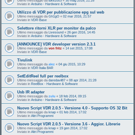
Ultimo messaggio da
luke2003
«
30 mag 2016, 21:28
Inviato in
Arduino - Hardware & Software
Utilizzo di VDR per pubblicazione epg sul web
Ultimo messaggio da
Gh1gO
«
02 mar 2016, 21:57
Inviato in
VDR-Base
Selettore ritorni XLR per monitor da palco
Ultimo messaggio da
Livesound
«
26 gen 2016, 14:45
Inviato in
Arduino - Hardware & Software
[ANNOUNCE] VDR developer version 2.3.1
Ultimo messaggio da
von fritz
«
14 set 2015, 17:08
Inviato in
VDR-Base
Tivulink
Ultimo messaggio da
alez
«
04 giu 2015, 10:29
Inviato in
VDR-Italia BAR
SetEditReel full per reelbox
Ultimo messaggio da
daredavil87
«
08 apr 2014, 21:28
Inviato in
ReelBox - Hardware & Software
Usb IR adapter
Ultimo messaggio da
zulu
«
18 feb 2014, 09:15
Inviato in
Arduino - Hardware & Software
Nuovo Script VDR 2.0.5 - Versione 4.0 - Supporto OS 32 Bit
Ultimo messaggio da
knap
«
01 feb 2014, 17:02
Inviato in
Altri Programmi
Nuovo Script VDR 2.0.5 - Versione 3.6 - Aggior. Librerie
Ultimo messaggio da
knap
«
19 gen 2014, 17:02
Inviato in
Altri Programmi