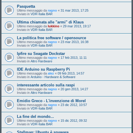
Pasquetta
Ultimo messaggio da
ragno
«
31 mar 2013, 17:25
Inviato in
VDR-Italia BAR
Ultima chiamata alle "armi" di Klaus
Ultimo messaggio da
lukkino
«
29 mar 2013, 19:17
Inviato in
VDR-Italia BAR
La politica free software / opensource
Ultimo messaggio da
ragno
«
23 mar 2013, 16:38
Inviato in
VDR-Italia BAR
Ipfire su Seagate Dockstar
Ultimo messaggio da
ragno
«
17 feb 2013, 11:11
Inviato in
Altro Hardware
IDE Arduino su Raspberry Pi
Ultimo messaggio da
alez
«
09 feb 2013, 14:57
Inviato in
Arduino - Hardware & Software
interessante articolo sulla raspi
Ultimo messaggio da
ragno
«
20 gen 2013, 14:27
Inviato in
Altro Hardware
Emidio Greco - L'invenzione di Morel
Ultimo messaggio da
ragno
«
23 dic 2012, 10:57
Inviato in
VDR-Italia BAR
La fine del mondo...
Ultimo messaggio da
ragno
«
15 dic 2012, 09:32
Inviato in
VDR-Italia BAR
Stallman: Ubuntu è spyware