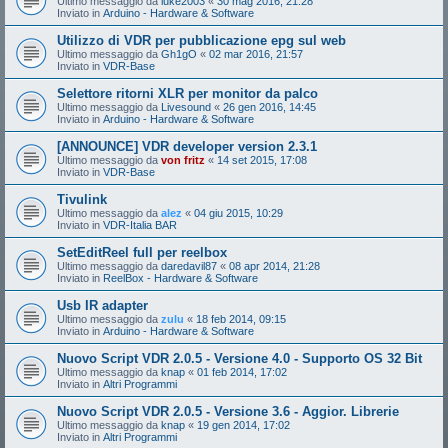
Ultimo messaggio da
luke2003
«
30 mag 2016, 21:28
Inviato in
Arduino - Hardware & Software
Utilizzo di VDR per pubblicazione epg sul web
Ultimo messaggio da
Gh1gO
«
02 mar 2016, 21:57
Inviato in
VDR-Base
Selettore ritorni XLR per monitor da palco
Ultimo messaggio da
Livesound
«
26 gen 2016, 14:45
Inviato in
Arduino - Hardware & Software
[ANNOUNCE] VDR developer version 2.3.1
Ultimo messaggio da
von fritz
«
14 set 2015, 17:08
Inviato in
VDR-Base
Tivulink
Ultimo messaggio da
alez
«
04 giu 2015, 10:29
Inviato in
VDR-Italia BAR
SetEditReel full per reelbox
Ultimo messaggio da
daredavil87
«
08 apr 2014, 21:28
Inviato in
ReelBox - Hardware & Software
Usb IR adapter
Ultimo messaggio da
zulu
«
18 feb 2014, 09:15
Inviato in
Arduino - Hardware & Software
Nuovo Script VDR 2.0.5 - Versione 4.0 - Supporto OS 32 Bit
Ultimo messaggio da
knap
«
01 feb 2014, 17:02
Inviato in
Altri Programmi
Nuovo Script VDR 2.0.5 - Versione 3.6 - Aggior. Librerie
Ultimo messaggio da
knap
«
19 gen 2014, 17:02
Inviato in
Altri Programmi