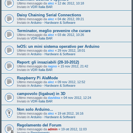
Ultimo messaggio da
alez
«
12 dic 2012, 10:18
Inviato in
VDR-Italia BAR
Daisy Chaining Serial Connections
Ultimo messaggio da
alez
«
04 dic 2012, 09:21
Inviato in
Arduino - Hardware & Software
Terminator, meglio prevenire che curare
Ultimo messaggio da
alez
«
03 dic 2012, 10:26
Inviato in
VDR-Italia BAR
leOS: un mini sistema operativo per Arduino
Ultimo messaggio da
alez
«
29 nov 2012, 18:01
Inviato in
Arduino - Hardware & Software
Report: gli insaziabili (28-10-2012)
Ultimo messaggio da
ragno
«
15 nov 2012, 21:42
Inviato in
VDR-Italia BAR
Raspberry Pi AlaMode
Ultimo messaggio da
alez
«
09 nov 2012, 12:52
Inviato in
Arduino - Hardware & Software
campovolo (ligabue) in 3D
Ultimo messaggio da
davidea
«
04 nov 2012, 12:24
Inviato in
VDR-Italia BAR
Non solo Arduino...
Ultimo messaggio da
alez
«
19 ott 2012, 16:16
Inviato in
Arduino - Hardware & Software
Regolamento del Forum
Ultimo messaggio da
admin
«
19 ott 2012, 11:03
Inviato in
Regolamento