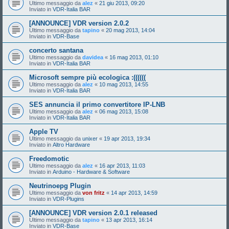
Ultimo messaggio da
alez
«
21 giu 2013, 09:20
Inviato in
VDR-Italia BAR
[ANNOUNCE] VDR version 2.0.2
Ultimo messaggio da
tapino
«
20 mag 2013, 14:04
Inviato in
VDR-Base
concerto santana
Ultimo messaggio da
davidea
«
16 mag 2013, 01:10
Inviato in
VDR-Italia BAR
Microsoft sempre più ecologica :((((((
Ultimo messaggio da
alez
«
10 mag 2013, 14:55
Inviato in
VDR-Italia BAR
SES annuncia il primo convertitore IP-LNB
Ultimo messaggio da
alez
«
06 mag 2013, 15:08
Inviato in
VDR-Italia BAR
Apple TV
Ultimo messaggio da
unixer
«
19 apr 2013, 19:34
Inviato in
Altro Hardware
Freedomotic
Ultimo messaggio da
alez
«
16 apr 2013, 11:03
Inviato in
Arduino - Hardware & Software
Neutrinoepg Plugin
Ultimo messaggio da
von fritz
«
14 apr 2013, 14:59
Inviato in
VDR-Plugins
[ANNOUNCE] VDR version 2.0.1 released
Ultimo messaggio da
tapino
«
13 apr 2013, 16:14
Inviato in
VDR-Base