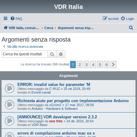
VDR Italia
FAQ
Iscriviti
Login
C
VDR Italia, comunità italiana utilizzatori VDR
Cerca
Argomenti senza risposta
e
Argomenti senza risposta
r
Vai alla ricerca avanzata
c
Cerca
Ricerca avanzata
a
1
2
3
4
5
6
Prossimo
La ricerca ha trovato 268 risultati
Argomenti
ERROR: invalid value for parameter 'M
Ultimo messaggio da
C-RUZ
«
25 ott 2019, 20:49
Inviato in
Eventi-canali
Richiesta aiuto per progetto con implementazione Arduino
Ultimo messaggio da
zGrom1
«
17 mar 2017, 09:56
Inviato in
Arduino - Hardware & Software
[ANNOUNCE] VDR developer version 2.3.2
Ultimo messaggio da
von fritz
«
24 dic 2016, 20:54
Inviato in
VDR-Base
errore di compilazione arduino mac os x