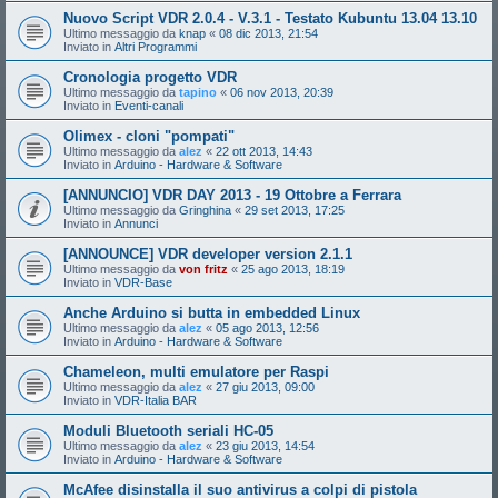
Nuovo Script VDR 2.0.4 - V.3.1 - Testato Kubuntu 13.04 13.10
Ultimo messaggio da
knap
«
08 dic 2013, 21:54
Inviato in
Altri Programmi
Cronologia progetto VDR
Ultimo messaggio da
tapino
«
06 nov 2013, 20:39
Inviato in
Eventi-canali
Olimex - cloni "pompati"
Ultimo messaggio da
alez
«
22 ott 2013, 14:43
Inviato in
Arduino - Hardware & Software
[ANNUNCIO] VDR DAY 2013 - 19 Ottobre a Ferrara
Ultimo messaggio da
Gringhina
«
29 set 2013, 17:25
Inviato in
Annunci
[ANNOUNCE] VDR developer version 2.1.1
Ultimo messaggio da
von fritz
«
25 ago 2013, 18:19
Inviato in
VDR-Base
Anche Arduino si butta in embedded Linux
Ultimo messaggio da
alez
«
05 ago 2013, 12:56
Inviato in
Arduino - Hardware & Software
Chameleon, multi emulatore per Raspi
Ultimo messaggio da
alez
«
27 giu 2013, 09:00
Inviato in
VDR-Italia BAR
Moduli Bluetooth seriali HC-05
Ultimo messaggio da
alez
«
23 giu 2013, 14:54
Inviato in
Arduino - Hardware & Software
McAfee disinstalla il suo antivirus a colpi di pistola