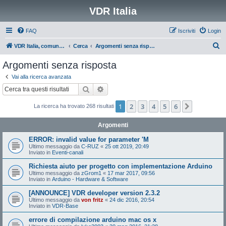
VDR Italia
FAQ
Iscriviti
Login
C
VDR Italia, comunità italiana utilizzatori VDR
Cerca
Argomenti senza risposta
e
Argomenti senza risposta
r
Vai alla ricerca avanzata
c
Cerca
Ricerca avanzata
a
1
2
3
4
5
6
Prossimo
La ricerca ha trovato 268 risultati
Argomenti
ERROR: invalid value for parameter 'M
Ultimo messaggio da
C-RUZ
«
25 ott 2019, 20:49
Inviato in
Eventi-canali
Richiesta aiuto per progetto con implementazione Arduino
Ultimo messaggio da
zGrom1
«
17 mar 2017, 09:56
Inviato in
Arduino - Hardware & Software
[ANNOUNCE] VDR developer version 2.3.2
Ultimo messaggio da
von fritz
«
24 dic 2016, 20:54
Inviato in
VDR-Base
errore di compilazione arduino mac os x