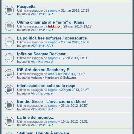
Pasquetta
Ultimo messaggio da
ragno
«
31 mar 2013, 17:25
Inviato in
VDR-Italia BAR
Ultima chiamata alle "armi" di Klaus
Ultimo messaggio da
lukkino
«
29 mar 2013, 19:17
Inviato in
VDR-Italia BAR
La politica free software / opensource
Ultimo messaggio da
ragno
«
23 mar 2013, 16:38
Inviato in
VDR-Italia BAR
Ipfire su Seagate Dockstar
Ultimo messaggio da
ragno
«
17 feb 2013, 11:11
Inviato in
Altro Hardware
IDE Arduino su Raspberry Pi
Ultimo messaggio da
alez
«
09 feb 2013, 14:57
Inviato in
Arduino - Hardware & Software
interessante articolo sulla raspi
Ultimo messaggio da
ragno
«
20 gen 2013, 14:27
Inviato in
Altro Hardware
Emidio Greco - L'invenzione di Morel
Ultimo messaggio da
ragno
«
23 dic 2012, 10:57
Inviato in
VDR-Italia BAR
La fine del mondo...
Ultimo messaggio da
ragno
«
15 dic 2012, 09:32
Inviato in
VDR-Italia BAR
Stallman: Ubuntu è spyware