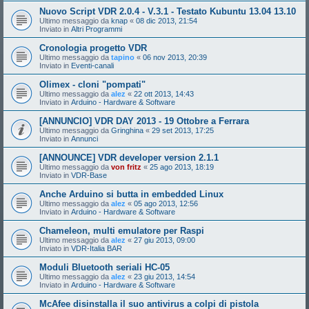
Nuovo Script VDR 2.0.4 - V.3.1 - Testato Kubuntu 13.04 13.10
Ultimo messaggio da
knap
«
08 dic 2013, 21:54
Inviato in
Altri Programmi
Cronologia progetto VDR
Ultimo messaggio da
tapino
«
06 nov 2013, 20:39
Inviato in
Eventi-canali
Olimex - cloni "pompati"
Ultimo messaggio da
alez
«
22 ott 2013, 14:43
Inviato in
Arduino - Hardware & Software
[ANNUNCIO] VDR DAY 2013 - 19 Ottobre a Ferrara
Ultimo messaggio da
Gringhina
«
29 set 2013, 17:25
Inviato in
Annunci
[ANNOUNCE] VDR developer version 2.1.1
Ultimo messaggio da
von fritz
«
25 ago 2013, 18:19
Inviato in
VDR-Base
Anche Arduino si butta in embedded Linux
Ultimo messaggio da
alez
«
05 ago 2013, 12:56
Inviato in
Arduino - Hardware & Software
Chameleon, multi emulatore per Raspi
Ultimo messaggio da
alez
«
27 giu 2013, 09:00
Inviato in
VDR-Italia BAR
Moduli Bluetooth seriali HC-05
Ultimo messaggio da
alez
«
23 giu 2013, 14:54
Inviato in
Arduino - Hardware & Software
McAfee disinstalla il suo antivirus a colpi di pistola