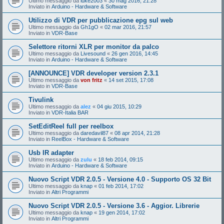
Ultimo messaggio da
luke2003
«
30 mag 2016, 21:28
Inviato in
Arduino - Hardware & Software
Utilizzo di VDR per pubblicazione epg sul web
Ultimo messaggio da
Gh1gO
«
02 mar 2016, 21:57
Inviato in
VDR-Base
Selettore ritorni XLR per monitor da palco
Ultimo messaggio da
Livesound
«
26 gen 2016, 14:45
Inviato in
Arduino - Hardware & Software
[ANNOUNCE] VDR developer version 2.3.1
Ultimo messaggio da
von fritz
«
14 set 2015, 17:08
Inviato in
VDR-Base
Tivulink
Ultimo messaggio da
alez
«
04 giu 2015, 10:29
Inviato in
VDR-Italia BAR
SetEditReel full per reelbox
Ultimo messaggio da
daredavil87
«
08 apr 2014, 21:28
Inviato in
ReelBox - Hardware & Software
Usb IR adapter
Ultimo messaggio da
zulu
«
18 feb 2014, 09:15
Inviato in
Arduino - Hardware & Software
Nuovo Script VDR 2.0.5 - Versione 4.0 - Supporto OS 32 Bit
Ultimo messaggio da
knap
«
01 feb 2014, 17:02
Inviato in
Altri Programmi
Nuovo Script VDR 2.0.5 - Versione 3.6 - Aggior. Librerie
Ultimo messaggio da
knap
«
19 gen 2014, 17:02
Inviato in
Altri Programmi