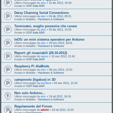
Ultimo messaggio da
alez
«
12 dic 2012, 10:18
Inviato in
VDR-Italia BAR
Daisy Chaining Serial Connections
Ultimo messaggio da
alez
«
04 dic 2012, 09:21
Inviato in
Arduino - Hardware & Software
Terminator, meglio prevenire che curare
Ultimo messaggio da
alez
«
03 dic 2012, 10:26
Inviato in
VDR-Italia BAR
leOS: un mini sistema operativo per Arduino
Ultimo messaggio da
alez
«
29 nov 2012, 18:01
Inviato in
Arduino - Hardware & Software
Report: gli insaziabili (28-10-2012)
Ultimo messaggio da
ragno
«
15 nov 2012, 21:42
Inviato in
VDR-Italia BAR
Raspberry Pi AlaMode
Ultimo messaggio da
alez
«
09 nov 2012, 12:52
Inviato in
Arduino - Hardware & Software
campovolo (ligabue) in 3D
Ultimo messaggio da
davidea
«
04 nov 2012, 12:24
Inviato in
VDR-Italia BAR
Non solo Arduino...
Ultimo messaggio da
alez
«
19 ott 2012, 16:16
Inviato in
Arduino - Hardware & Software
Regolamento del Forum
Ultimo messaggio da
admin
«
19 ott 2012, 11:03
Inviato in
Regolamento