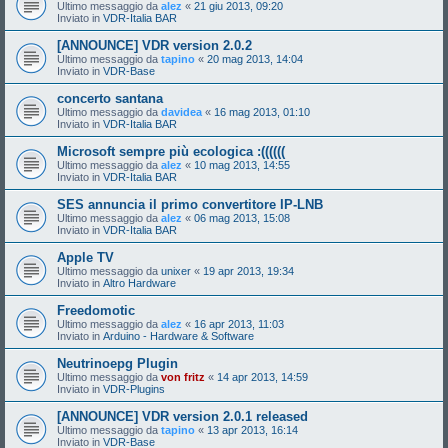
Ultimo messaggio da
alez
«
21 giu 2013, 09:20
Inviato in
VDR-Italia BAR
[ANNOUNCE] VDR version 2.0.2
Ultimo messaggio da
tapino
«
20 mag 2013, 14:04
Inviato in
VDR-Base
concerto santana
Ultimo messaggio da
davidea
«
16 mag 2013, 01:10
Inviato in
VDR-Italia BAR
Microsoft sempre più ecologica :((((((
Ultimo messaggio da
alez
«
10 mag 2013, 14:55
Inviato in
VDR-Italia BAR
SES annuncia il primo convertitore IP-LNB
Ultimo messaggio da
alez
«
06 mag 2013, 15:08
Inviato in
VDR-Italia BAR
Apple TV
Ultimo messaggio da
unixer
«
19 apr 2013, 19:34
Inviato in
Altro Hardware
Freedomotic
Ultimo messaggio da
alez
«
16 apr 2013, 11:03
Inviato in
Arduino - Hardware & Software
Neutrinoepg Plugin
Ultimo messaggio da
von fritz
«
14 apr 2013, 14:59
Inviato in
VDR-Plugins
[ANNOUNCE] VDR version 2.0.1 released
Ultimo messaggio da
tapino
«
13 apr 2013, 16:14
Inviato in
VDR-Base