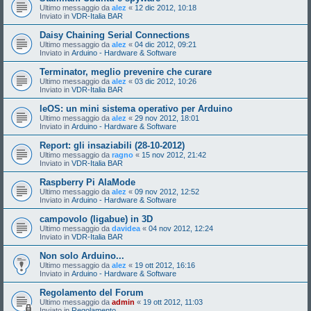
Ultimo messaggio da
alez
«
12 dic 2012, 10:18
Inviato in
VDR-Italia BAR
Daisy Chaining Serial Connections
Ultimo messaggio da
alez
«
04 dic 2012, 09:21
Inviato in
Arduino - Hardware & Software
Terminator, meglio prevenire che curare
Ultimo messaggio da
alez
«
03 dic 2012, 10:26
Inviato in
VDR-Italia BAR
leOS: un mini sistema operativo per Arduino
Ultimo messaggio da
alez
«
29 nov 2012, 18:01
Inviato in
Arduino - Hardware & Software
Report: gli insaziabili (28-10-2012)
Ultimo messaggio da
ragno
«
15 nov 2012, 21:42
Inviato in
VDR-Italia BAR
Raspberry Pi AlaMode
Ultimo messaggio da
alez
«
09 nov 2012, 12:52
Inviato in
Arduino - Hardware & Software
campovolo (ligabue) in 3D
Ultimo messaggio da
davidea
«
04 nov 2012, 12:24
Inviato in
VDR-Italia BAR
Non solo Arduino...
Ultimo messaggio da
alez
«
19 ott 2012, 16:16
Inviato in
Arduino - Hardware & Software
Regolamento del Forum
Ultimo messaggio da
admin
«
19 ott 2012, 11:03
Inviato in
Regolamento