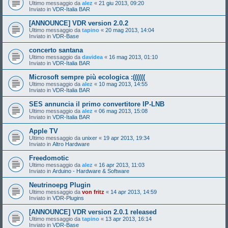
Ultimo messaggio da
alez
«
21 giu 2013, 09:20
Inviato in
VDR-Italia BAR
[ANNOUNCE] VDR version 2.0.2
Ultimo messaggio da
tapino
«
20 mag 2013, 14:04
Inviato in
VDR-Base
concerto santana
Ultimo messaggio da
davidea
«
16 mag 2013, 01:10
Inviato in
VDR-Italia BAR
Microsoft sempre più ecologica :((((((
Ultimo messaggio da
alez
«
10 mag 2013, 14:55
Inviato in
VDR-Italia BAR
SES annuncia il primo convertitore IP-LNB
Ultimo messaggio da
alez
«
06 mag 2013, 15:08
Inviato in
VDR-Italia BAR
Apple TV
Ultimo messaggio da
unixer
«
19 apr 2013, 19:34
Inviato in
Altro Hardware
Freedomotic
Ultimo messaggio da
alez
«
16 apr 2013, 11:03
Inviato in
Arduino - Hardware & Software
Neutrinoepg Plugin
Ultimo messaggio da
von fritz
«
14 apr 2013, 14:59
Inviato in
VDR-Plugins
[ANNOUNCE] VDR version 2.0.1 released
Ultimo messaggio da
tapino
«
13 apr 2013, 16:14
Inviato in
VDR-Base