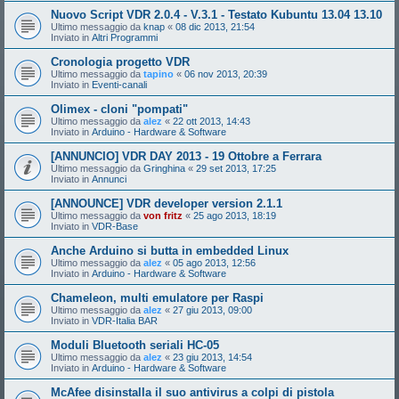
Nuovo Script VDR 2.0.4 - V.3.1 - Testato Kubuntu 13.04 13.10
Ultimo messaggio da
knap
«
08 dic 2013, 21:54
Inviato in
Altri Programmi
Cronologia progetto VDR
Ultimo messaggio da
tapino
«
06 nov 2013, 20:39
Inviato in
Eventi-canali
Olimex - cloni "pompati"
Ultimo messaggio da
alez
«
22 ott 2013, 14:43
Inviato in
Arduino - Hardware & Software
[ANNUNCIO] VDR DAY 2013 - 19 Ottobre a Ferrara
Ultimo messaggio da
Gringhina
«
29 set 2013, 17:25
Inviato in
Annunci
[ANNOUNCE] VDR developer version 2.1.1
Ultimo messaggio da
von fritz
«
25 ago 2013, 18:19
Inviato in
VDR-Base
Anche Arduino si butta in embedded Linux
Ultimo messaggio da
alez
«
05 ago 2013, 12:56
Inviato in
Arduino - Hardware & Software
Chameleon, multi emulatore per Raspi
Ultimo messaggio da
alez
«
27 giu 2013, 09:00
Inviato in
VDR-Italia BAR
Moduli Bluetooth seriali HC-05
Ultimo messaggio da
alez
«
23 giu 2013, 14:54
Inviato in
Arduino - Hardware & Software
McAfee disinstalla il suo antivirus a colpi di pistola