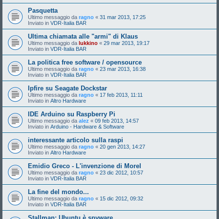
Pasquetta
Ultimo messaggio da
ragno
«
31 mar 2013, 17:25
Inviato in
VDR-Italia BAR
Ultima chiamata alle "armi" di Klaus
Ultimo messaggio da
lukkino
«
29 mar 2013, 19:17
Inviato in
VDR-Italia BAR
La politica free software / opensource
Ultimo messaggio da
ragno
«
23 mar 2013, 16:38
Inviato in
VDR-Italia BAR
Ipfire su Seagate Dockstar
Ultimo messaggio da
ragno
«
17 feb 2013, 11:11
Inviato in
Altro Hardware
IDE Arduino su Raspberry Pi
Ultimo messaggio da
alez
«
09 feb 2013, 14:57
Inviato in
Arduino - Hardware & Software
interessante articolo sulla raspi
Ultimo messaggio da
ragno
«
20 gen 2013, 14:27
Inviato in
Altro Hardware
Emidio Greco - L'invenzione di Morel
Ultimo messaggio da
ragno
«
23 dic 2012, 10:57
Inviato in
VDR-Italia BAR
La fine del mondo...
Ultimo messaggio da
ragno
«
15 dic 2012, 09:32
Inviato in
VDR-Italia BAR
Stallman: Ubuntu è spyware