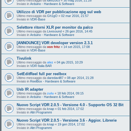
Ultimo messaggio da
luke2003
«
30 mag 2016, 21:28
Inviato in
Arduino - Hardware & Software
Utilizzo di VDR per pubblicazione epg sul web
Ultimo messaggio da
Gh1gO
«
02 mar 2016, 21:57
Inviato in
VDR-Base
Selettore ritorni XLR per monitor da palco
Ultimo messaggio da
Livesound
«
26 gen 2016, 14:45
Inviato in
Arduino - Hardware & Software
[ANNOUNCE] VDR developer version 2.3.1
Ultimo messaggio da
von fritz
«
14 set 2015, 17:08
Inviato in
VDR-Base
Tivulink
Ultimo messaggio da
alez
«
04 giu 2015, 10:29
Inviato in
VDR-Italia BAR
SetEditReel full per reelbox
Ultimo messaggio da
daredavil87
«
08 apr 2014, 21:28
Inviato in
ReelBox - Hardware & Software
Usb IR adapter
Ultimo messaggio da
zulu
«
18 feb 2014, 09:15
Inviato in
Arduino - Hardware & Software
Nuovo Script VDR 2.0.5 - Versione 4.0 - Supporto OS 32 Bit
Ultimo messaggio da
knap
«
01 feb 2014, 17:02
Inviato in
Altri Programmi
Nuovo Script VDR 2.0.5 - Versione 3.6 - Aggior. Librerie
Ultimo messaggio da
knap
«
19 gen 2014, 17:02
Inviato in
Altri Programmi