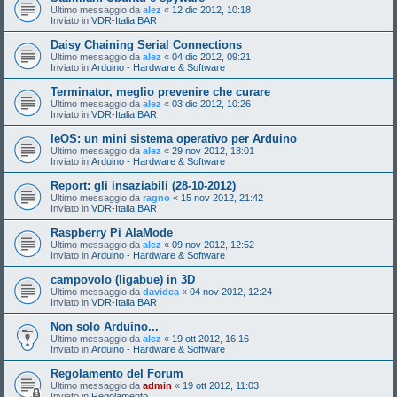
Ultimo messaggio da
alez
«
12 dic 2012, 10:18
Inviato in
VDR-Italia BAR
Daisy Chaining Serial Connections
Ultimo messaggio da
alez
«
04 dic 2012, 09:21
Inviato in
Arduino - Hardware & Software
Terminator, meglio prevenire che curare
Ultimo messaggio da
alez
«
03 dic 2012, 10:26
Inviato in
VDR-Italia BAR
leOS: un mini sistema operativo per Arduino
Ultimo messaggio da
alez
«
29 nov 2012, 18:01
Inviato in
Arduino - Hardware & Software
Report: gli insaziabili (28-10-2012)
Ultimo messaggio da
ragno
«
15 nov 2012, 21:42
Inviato in
VDR-Italia BAR
Raspberry Pi AlaMode
Ultimo messaggio da
alez
«
09 nov 2012, 12:52
Inviato in
Arduino - Hardware & Software
campovolo (ligabue) in 3D
Ultimo messaggio da
davidea
«
04 nov 2012, 12:24
Inviato in
VDR-Italia BAR
Non solo Arduino...
Ultimo messaggio da
alez
«
19 ott 2012, 16:16
Inviato in
Arduino - Hardware & Software
Regolamento del Forum
Ultimo messaggio da
admin
«
19 ott 2012, 11:03
Inviato in
Regolamento