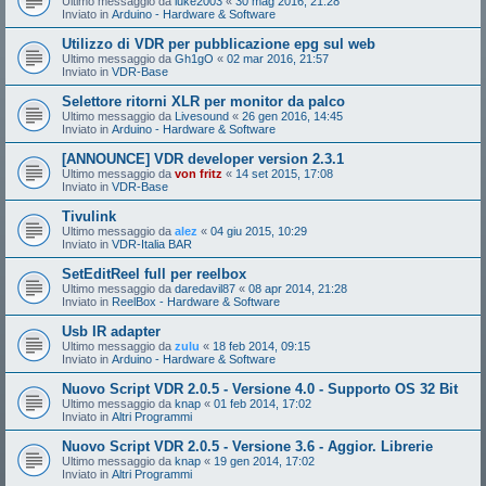
Ultimo messaggio da
luke2003
«
30 mag 2016, 21:28
Inviato in
Arduino - Hardware & Software
Utilizzo di VDR per pubblicazione epg sul web
Ultimo messaggio da
Gh1gO
«
02 mar 2016, 21:57
Inviato in
VDR-Base
Selettore ritorni XLR per monitor da palco
Ultimo messaggio da
Livesound
«
26 gen 2016, 14:45
Inviato in
Arduino - Hardware & Software
[ANNOUNCE] VDR developer version 2.3.1
Ultimo messaggio da
von fritz
«
14 set 2015, 17:08
Inviato in
VDR-Base
Tivulink
Ultimo messaggio da
alez
«
04 giu 2015, 10:29
Inviato in
VDR-Italia BAR
SetEditReel full per reelbox
Ultimo messaggio da
daredavil87
«
08 apr 2014, 21:28
Inviato in
ReelBox - Hardware & Software
Usb IR adapter
Ultimo messaggio da
zulu
«
18 feb 2014, 09:15
Inviato in
Arduino - Hardware & Software
Nuovo Script VDR 2.0.5 - Versione 4.0 - Supporto OS 32 Bit
Ultimo messaggio da
knap
«
01 feb 2014, 17:02
Inviato in
Altri Programmi
Nuovo Script VDR 2.0.5 - Versione 3.6 - Aggior. Librerie
Ultimo messaggio da
knap
«
19 gen 2014, 17:02
Inviato in
Altri Programmi