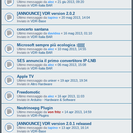
Ultimo messaggio da
alez
«
21 giu 2013, 09:20
Inviato in
VDR-Italia BAR
[ANNOUNCE] VDR version 2.0.2
Ultimo messaggio da
tapino
«
20 mag 2013, 14:04
Inviato in
VDR-Base
concerto santana
Ultimo messaggio da
davidea
«
16 mag 2013, 01:10
Inviato in
VDR-Italia BAR
Microsoft sempre più ecologica :((((((
Ultimo messaggio da
alez
«
10 mag 2013, 14:55
Inviato in
VDR-Italia BAR
SES annuncia il primo convertitore IP-LNB
Ultimo messaggio da
alez
«
06 mag 2013, 15:08
Inviato in
VDR-Italia BAR
Apple TV
Ultimo messaggio da
unixer
«
19 apr 2013, 19:34
Inviato in
Altro Hardware
Freedomotic
Ultimo messaggio da
alez
«
16 apr 2013, 11:03
Inviato in
Arduino - Hardware & Software
Neutrinoepg Plugin
Ultimo messaggio da
von fritz
«
14 apr 2013, 14:59
Inviato in
VDR-Plugins
[ANNOUNCE] VDR version 2.0.1 released
Ultimo messaggio da
tapino
«
13 apr 2013, 16:14
Inviato in
VDR-Base