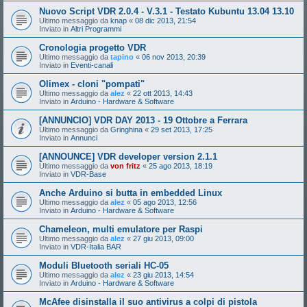
Nuovo Script VDR 2.0.4 - V.3.1 - Testato Kubuntu 13.04 13.10
Ultimo messaggio da
knap
«
08 dic 2013, 21:54
Inviato in
Altri Programmi
Cronologia progetto VDR
Ultimo messaggio da
tapino
«
06 nov 2013, 20:39
Inviato in
Eventi-canali
Olimex - cloni "pompati"
Ultimo messaggio da
alez
«
22 ott 2013, 14:43
Inviato in
Arduino - Hardware & Software
[ANNUNCIO] VDR DAY 2013 - 19 Ottobre a Ferrara
Ultimo messaggio da
Gringhina
«
29 set 2013, 17:25
Inviato in
Annunci
[ANNOUNCE] VDR developer version 2.1.1
Ultimo messaggio da
von fritz
«
25 ago 2013, 18:19
Inviato in
VDR-Base
Anche Arduino si butta in embedded Linux
Ultimo messaggio da
alez
«
05 ago 2013, 12:56
Inviato in
Arduino - Hardware & Software
Chameleon, multi emulatore per Raspi
Ultimo messaggio da
alez
«
27 giu 2013, 09:00
Inviato in
VDR-Italia BAR
Moduli Bluetooth seriali HC-05
Ultimo messaggio da
alez
«
23 giu 2013, 14:54
Inviato in
Arduino - Hardware & Software
McAfee disinstalla il suo antivirus a colpi di pistola