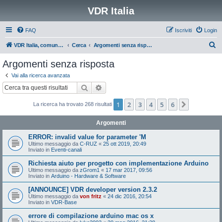
VDR Italia
FAQ
Iscriviti
Login
C
VDR Italia, comunità italiana utilizzatori VDR
Cerca
Argomenti senza risposta
e
Argomenti senza risposta
r
Vai alla ricerca avanzata
c
Cerca
Ricerca avanzata
a
1
2
3
4
5
6
Prossimo
La ricerca ha trovato 268 risultati
Argomenti
ERROR: invalid value for parameter 'M
Ultimo messaggio da
C-RUZ
«
25 ott 2019, 20:49
Inviato in
Eventi-canali
Richiesta aiuto per progetto con implementazione Arduino
Ultimo messaggio da
zGrom1
«
17 mar 2017, 09:56
Inviato in
Arduino - Hardware & Software
[ANNOUNCE] VDR developer version 2.3.2
Ultimo messaggio da
von fritz
«
24 dic 2016, 20:54
Inviato in
VDR-Base
errore di compilazione arduino mac os x