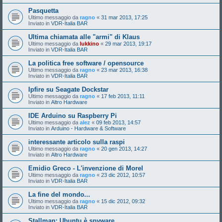
Pasquetta
Ultimo messaggio da
ragno
«
31 mar 2013, 17:25
Inviato in
VDR-Italia BAR
Ultima chiamata alle "armi" di Klaus
Ultimo messaggio da
lukkino
«
29 mar 2013, 19:17
Inviato in
VDR-Italia BAR
La politica free software / opensource
Ultimo messaggio da
ragno
«
23 mar 2013, 16:38
Inviato in
VDR-Italia BAR
Ipfire su Seagate Dockstar
Ultimo messaggio da
ragno
«
17 feb 2013, 11:11
Inviato in
Altro Hardware
IDE Arduino su Raspberry Pi
Ultimo messaggio da
alez
«
09 feb 2013, 14:57
Inviato in
Arduino - Hardware & Software
interessante articolo sulla raspi
Ultimo messaggio da
ragno
«
20 gen 2013, 14:27
Inviato in
Altro Hardware
Emidio Greco - L'invenzione di Morel
Ultimo messaggio da
ragno
«
23 dic 2012, 10:57
Inviato in
VDR-Italia BAR
La fine del mondo...
Ultimo messaggio da
ragno
«
15 dic 2012, 09:32
Inviato in
VDR-Italia BAR
Stallman: Ubuntu è spyware