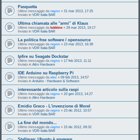
Pasquetta
Ultimo messaggio da
ragno
«
31 mar 2013, 17:25
Inviato in
VDR-Italia BAR
Ultima chiamata alle "armi" di Klaus
Ultimo messaggio da
lukkino
«
29 mar 2013, 19:17
Inviato in
VDR-Italia BAR
La politica free software / opensource
Ultimo messaggio da
ragno
«
23 mar 2013, 16:38
Inviato in
VDR-Italia BAR
Ipfire su Seagate Dockstar
Ultimo messaggio da
ragno
«
17 feb 2013, 11:11
Inviato in
Altro Hardware
IDE Arduino su Raspberry Pi
Ultimo messaggio da
alez
«
09 feb 2013, 14:57
Inviato in
Arduino - Hardware & Software
interessante articolo sulla raspi
Ultimo messaggio da
ragno
«
20 gen 2013, 14:27
Inviato in
Altro Hardware
Emidio Greco - L'invenzione di Morel
Ultimo messaggio da
ragno
«
23 dic 2012, 10:57
Inviato in
VDR-Italia BAR
La fine del mondo...
Ultimo messaggio da
ragno
«
15 dic 2012, 09:32
Inviato in
VDR-Italia BAR
Stallman: Ubuntu è spyware