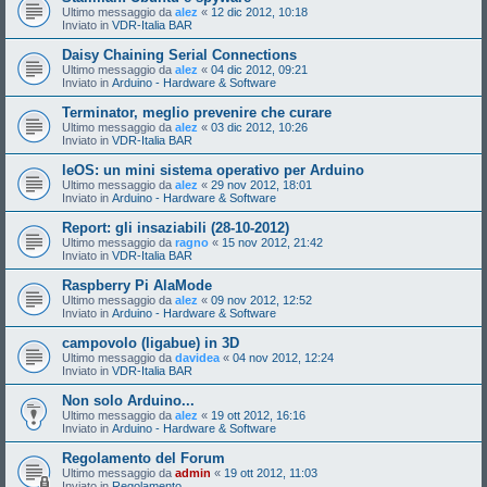
Ultimo messaggio da
alez
«
12 dic 2012, 10:18
Inviato in
VDR-Italia BAR
Daisy Chaining Serial Connections
Ultimo messaggio da
alez
«
04 dic 2012, 09:21
Inviato in
Arduino - Hardware & Software
Terminator, meglio prevenire che curare
Ultimo messaggio da
alez
«
03 dic 2012, 10:26
Inviato in
VDR-Italia BAR
leOS: un mini sistema operativo per Arduino
Ultimo messaggio da
alez
«
29 nov 2012, 18:01
Inviato in
Arduino - Hardware & Software
Report: gli insaziabili (28-10-2012)
Ultimo messaggio da
ragno
«
15 nov 2012, 21:42
Inviato in
VDR-Italia BAR
Raspberry Pi AlaMode
Ultimo messaggio da
alez
«
09 nov 2012, 12:52
Inviato in
Arduino - Hardware & Software
campovolo (ligabue) in 3D
Ultimo messaggio da
davidea
«
04 nov 2012, 12:24
Inviato in
VDR-Italia BAR
Non solo Arduino...
Ultimo messaggio da
alez
«
19 ott 2012, 16:16
Inviato in
Arduino - Hardware & Software
Regolamento del Forum
Ultimo messaggio da
admin
«
19 ott 2012, 11:03
Inviato in
Regolamento