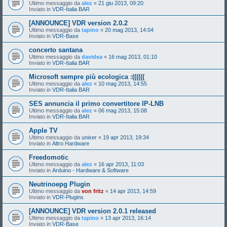
Ultimo messaggio da
alez
«
21 giu 2013, 09:20
Inviato in
VDR-Italia BAR
[ANNOUNCE] VDR version 2.0.2
Ultimo messaggio da
tapino
«
20 mag 2013, 14:04
Inviato in
VDR-Base
concerto santana
Ultimo messaggio da
davidea
«
16 mag 2013, 01:10
Inviato in
VDR-Italia BAR
Microsoft sempre più ecologica :((((((
Ultimo messaggio da
alez
«
10 mag 2013, 14:55
Inviato in
VDR-Italia BAR
SES annuncia il primo convertitore IP-LNB
Ultimo messaggio da
alez
«
06 mag 2013, 15:08
Inviato in
VDR-Italia BAR
Apple TV
Ultimo messaggio da
unixer
«
19 apr 2013, 19:34
Inviato in
Altro Hardware
Freedomotic
Ultimo messaggio da
alez
«
16 apr 2013, 11:03
Inviato in
Arduino - Hardware & Software
Neutrinoepg Plugin
Ultimo messaggio da
von fritz
«
14 apr 2013, 14:59
Inviato in
VDR-Plugins
[ANNOUNCE] VDR version 2.0.1 released
Ultimo messaggio da
tapino
«
13 apr 2013, 16:14
Inviato in
VDR-Base