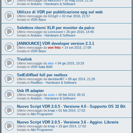
Ultimo messaggio da
luke2003
«
30 mag 2016, 21:28
Inviato in
Arduino - Hardware & Software
Utilizzo di VDR per pubblicazione epg sul web
Ultimo messaggio da
Gh1gO
«
02 mar 2016, 21:57
Inviato in
VDR-Base
Selettore ritorni XLR per monitor da palco
Ultimo messaggio da
Livesound
«
26 gen 2016, 14:45
Inviato in
Arduino - Hardware & Software
[ANNOUNCE] VDR developer version 2.3.1
Ultimo messaggio da
von fritz
«
14 set 2015, 17:08
Inviato in
VDR-Base
Tivulink
Ultimo messaggio da
alez
«
04 giu 2015, 10:29
Inviato in
VDR-Italia BAR
SetEditReel full per reelbox
Ultimo messaggio da
daredavil87
«
08 apr 2014, 21:28
Inviato in
ReelBox - Hardware & Software
Usb IR adapter
Ultimo messaggio da
zulu
«
18 feb 2014, 09:15
Inviato in
Arduino - Hardware & Software
Nuovo Script VDR 2.0.5 - Versione 4.0 - Supporto OS 32 Bit
Ultimo messaggio da
knap
«
01 feb 2014, 17:02
Inviato in
Altri Programmi
Nuovo Script VDR 2.0.5 - Versione 3.6 - Aggior. Librerie
Ultimo messaggio da
knap
«
19 gen 2014, 17:02
Inviato in
Altri Programmi