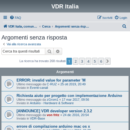
VDR Italia
FAQ
Iscriviti
Login
C
VDR Italia, comunità italiana utilizzatori VDR
Cerca
Argomenti senza risposta
e
Argomenti senza risposta
r
Vai alla ricerca avanzata
c
Cerca
Ricerca avanzata
a
1
2
3
4
5
6
Prossimo
La ricerca ha trovato 268 risultati
Argomenti
ERROR: invalid value for parameter 'M
Ultimo messaggio da
C-RUZ
«
25 ott 2019, 20:49
Inviato in
Eventi-canali
Richiesta aiuto per progetto con implementazione Arduino
Ultimo messaggio da
zGrom1
«
17 mar 2017, 09:56
Inviato in
Arduino - Hardware & Software
[ANNOUNCE] VDR developer version 2.3.2
Ultimo messaggio da
von fritz
«
24 dic 2016, 20:54
Inviato in
VDR-Base
errore di compilazione arduino mac os x