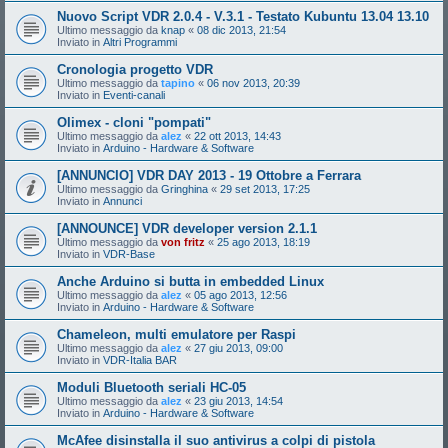
Nuovo Script VDR 2.0.4 - V.3.1 - Testato Kubuntu 13.04 13.10
Ultimo messaggio da
knap
«
08 dic 2013, 21:54
Inviato in
Altri Programmi
Cronologia progetto VDR
Ultimo messaggio da
tapino
«
06 nov 2013, 20:39
Inviato in
Eventi-canali
Olimex - cloni "pompati"
Ultimo messaggio da
alez
«
22 ott 2013, 14:43
Inviato in
Arduino - Hardware & Software
[ANNUNCIO] VDR DAY 2013 - 19 Ottobre a Ferrara
Ultimo messaggio da
Gringhina
«
29 set 2013, 17:25
Inviato in
Annunci
[ANNOUNCE] VDR developer version 2.1.1
Ultimo messaggio da
von fritz
«
25 ago 2013, 18:19
Inviato in
VDR-Base
Anche Arduino si butta in embedded Linux
Ultimo messaggio da
alez
«
05 ago 2013, 12:56
Inviato in
Arduino - Hardware & Software
Chameleon, multi emulatore per Raspi
Ultimo messaggio da
alez
«
27 giu 2013, 09:00
Inviato in
VDR-Italia BAR
Moduli Bluetooth seriali HC-05
Ultimo messaggio da
alez
«
23 giu 2013, 14:54
Inviato in
Arduino - Hardware & Software
McAfee disinstalla il suo antivirus a colpi di pistola