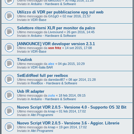
Ultimo messaggio da
luke2003
«
30 mag 2016, 21:28
Inviato in
Arduino - Hardware & Software
Utilizzo di VDR per pubblicazione epg sul web
Ultimo messaggio da
Gh1gO
«
02 mar 2016, 21:57
Inviato in
VDR-Base
Selettore ritorni XLR per monitor da palco
Ultimo messaggio da
Livesound
«
26 gen 2016, 14:45
Inviato in
Arduino - Hardware & Software
[ANNOUNCE] VDR developer version 2.3.1
Ultimo messaggio da
von fritz
«
14 set 2015, 17:08
Inviato in
VDR-Base
Tivulink
Ultimo messaggio da
alez
«
04 giu 2015, 10:29
Inviato in
VDR-Italia BAR
SetEditReel full per reelbox
Ultimo messaggio da
daredavil87
«
08 apr 2014, 21:28
Inviato in
ReelBox - Hardware & Software
Usb IR adapter
Ultimo messaggio da
zulu
«
18 feb 2014, 09:15
Inviato in
Arduino - Hardware & Software
Nuovo Script VDR 2.0.5 - Versione 4.0 - Supporto OS 32 Bit
Ultimo messaggio da
knap
«
01 feb 2014, 17:02
Inviato in
Altri Programmi
Nuovo Script VDR 2.0.5 - Versione 3.6 - Aggior. Librerie
Ultimo messaggio da
knap
«
19 gen 2014, 17:02
Inviato in
Altri Programmi