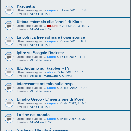
Pasquetta
Ultimo messaggio da
ragno
«
31 mar 2013, 17:25
Inviato in
VDR-Italia BAR
Ultima chiamata alle "armi" di Klaus
Ultimo messaggio da
lukkino
«
29 mar 2013, 19:17
Inviato in
VDR-Italia BAR
La politica free software / opensource
Ultimo messaggio da
ragno
«
23 mar 2013, 16:38
Inviato in
VDR-Italia BAR
Ipfire su Seagate Dockstar
Ultimo messaggio da
ragno
«
17 feb 2013, 11:11
Inviato in
Altro Hardware
IDE Arduino su Raspberry Pi
Ultimo messaggio da
alez
«
09 feb 2013, 14:57
Inviato in
Arduino - Hardware & Software
interessante articolo sulla raspi
Ultimo messaggio da
ragno
«
20 gen 2013, 14:27
Inviato in
Altro Hardware
Emidio Greco - L'invenzione di Morel
Ultimo messaggio da
ragno
«
23 dic 2012, 10:57
Inviato in
VDR-Italia BAR
La fine del mondo...
Ultimo messaggio da
ragno
«
15 dic 2012, 09:32
Inviato in
VDR-Italia BAR
Stallman: Ubuntu è spyware