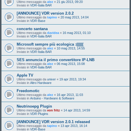
Ultimo messaggio da
alez
«
21 giu 2013, 09:20
Inviato in
VDR-Italia BAR
[ANNOUNCE] VDR version 2.0.2
Ultimo messaggio da
tapino
«
20 mag 2013, 14:04
Inviato in
VDR-Base
concerto santana
Ultimo messaggio da
davidea
«
16 mag 2013, 01:10
Inviato in
VDR-Italia BAR
Microsoft sempre più ecologica :((((((
Ultimo messaggio da
alez
«
10 mag 2013, 14:55
Inviato in
VDR-Italia BAR
SES annuncia il primo convertitore IP-LNB
Ultimo messaggio da
alez
«
06 mag 2013, 15:08
Inviato in
VDR-Italia BAR
Apple TV
Ultimo messaggio da
unixer
«
19 apr 2013, 19:34
Inviato in
Altro Hardware
Freedomotic
Ultimo messaggio da
alez
«
16 apr 2013, 11:03
Inviato in
Arduino - Hardware & Software
Neutrinoepg Plugin
Ultimo messaggio da
von fritz
«
14 apr 2013, 14:59
Inviato in
VDR-Plugins
[ANNOUNCE] VDR version 2.0.1 released
Ultimo messaggio da
tapino
«
13 apr 2013, 16:14
Inviato in
VDR-Base