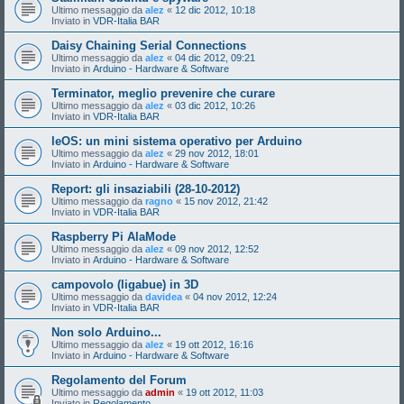
Ultimo messaggio da
alez
«
12 dic 2012, 10:18
Inviato in
VDR-Italia BAR
Daisy Chaining Serial Connections
Ultimo messaggio da
alez
«
04 dic 2012, 09:21
Inviato in
Arduino - Hardware & Software
Terminator, meglio prevenire che curare
Ultimo messaggio da
alez
«
03 dic 2012, 10:26
Inviato in
VDR-Italia BAR
leOS: un mini sistema operativo per Arduino
Ultimo messaggio da
alez
«
29 nov 2012, 18:01
Inviato in
Arduino - Hardware & Software
Report: gli insaziabili (28-10-2012)
Ultimo messaggio da
ragno
«
15 nov 2012, 21:42
Inviato in
VDR-Italia BAR
Raspberry Pi AlaMode
Ultimo messaggio da
alez
«
09 nov 2012, 12:52
Inviato in
Arduino - Hardware & Software
campovolo (ligabue) in 3D
Ultimo messaggio da
davidea
«
04 nov 2012, 12:24
Inviato in
VDR-Italia BAR
Non solo Arduino...
Ultimo messaggio da
alez
«
19 ott 2012, 16:16
Inviato in
Arduino - Hardware & Software
Regolamento del Forum
Ultimo messaggio da
admin
«
19 ott 2012, 11:03
Inviato in
Regolamento