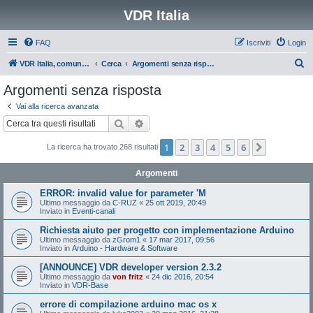
VDR Italia
FAQ
Iscriviti
Login
C
VDR Italia, comunità italiana utilizzatori VDR
Cerca
Argomenti senza risposta
e
Argomenti senza risposta
r
Vai alla ricerca avanzata
c
Cerca
Ricerca avanzata
a
1
2
3
4
5
6
Prossimo
La ricerca ha trovato 268 risultati
Argomenti
ERROR: invalid value for parameter 'M
Ultimo messaggio da
C-RUZ
«
25 ott 2019, 20:49
Inviato in
Eventi-canali
Richiesta aiuto per progetto con implementazione Arduino
Ultimo messaggio da
zGrom1
«
17 mar 2017, 09:56
Inviato in
Arduino - Hardware & Software
[ANNOUNCE] VDR developer version 2.3.2
Ultimo messaggio da
von fritz
«
24 dic 2016, 20:54
Inviato in
VDR-Base
errore di compilazione arduino mac os x