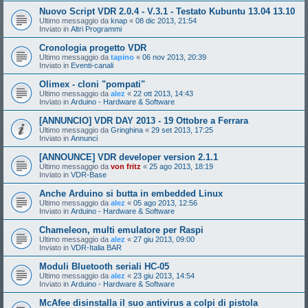
Nuovo Script VDR 2.0.4 - V.3.1 - Testato Kubuntu 13.04 13.10
Ultimo messaggio da
knap
«
08 dic 2013, 21:54
Inviato in
Altri Programmi
Cronologia progetto VDR
Ultimo messaggio da
tapino
«
06 nov 2013, 20:39
Inviato in
Eventi-canali
Olimex - cloni "pompati"
Ultimo messaggio da
alez
«
22 ott 2013, 14:43
Inviato in
Arduino - Hardware & Software
[ANNUNCIO] VDR DAY 2013 - 19 Ottobre a Ferrara
Ultimo messaggio da
Gringhina
«
29 set 2013, 17:25
Inviato in
Annunci
[ANNOUNCE] VDR developer version 2.1.1
Ultimo messaggio da
von fritz
«
25 ago 2013, 18:19
Inviato in
VDR-Base
Anche Arduino si butta in embedded Linux
Ultimo messaggio da
alez
«
05 ago 2013, 12:56
Inviato in
Arduino - Hardware & Software
Chameleon, multi emulatore per Raspi
Ultimo messaggio da
alez
«
27 giu 2013, 09:00
Inviato in
VDR-Italia BAR
Moduli Bluetooth seriali HC-05
Ultimo messaggio da
alez
«
23 giu 2013, 14:54
Inviato in
Arduino - Hardware & Software
McAfee disinstalla il suo antivirus a colpi di pistola