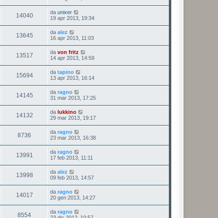
da
unixer
14040
19 apr 2013, 19:34
da
alez
13645
16 apr 2013, 11:03
da
von fritz
13517
14 apr 2013, 14:59
da
tapino
15694
13 apr 2013, 16:14
da
ragno
14145
31 mar 2013, 17:25
da
lukkino
14132
29 mar 2013, 19:17
da
ragno
8736
23 mar 2013, 16:38
da
ragno
13991
17 feb 2013, 11:11
da
alez
13998
09 feb 2013, 14:57
da
ragno
14017
20 gen 2013, 14:27
da
ragno
8554
23 dic 2012, 10:57