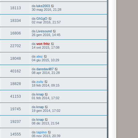
da
luke2003
18113
30 mag 2016, 21:28
da
Gh1gO
18334
02 mar 2016, 21:57
da
Livesound
16806
26 gen 2016, 14:45
da
von fritz
22702
14 set 2015, 17:08
da
alez
18048
04 giu 2015, 10:29
da
daredavil87
40162
08 apr 2014, 21:28
da
zulu
18828
18 feb 2014, 09:15
da
knap
41153
01 feb 2014, 17:02
da
knap
19745
19 gen 2014, 17:02
da
knap
19237
08 dic 2013, 21:54
da
tapino
14555
06 nov 2013, 20:39