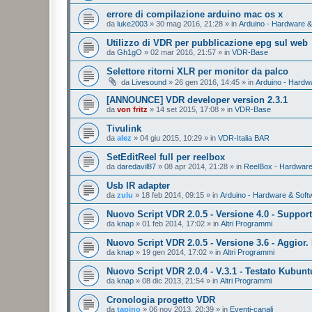
errore di compilazione arduino mac os x
da
luke2003
»
30 mag 2016, 21:28
» in
Arduino - Hardware &
Utilizzo di VDR per pubblicazione epg sul web
da
Gh1gO
»
02 mar 2016, 21:57
» in
VDR-Base
Selettore ritorni XLR per monitor da palco
da
Livesound
»
26 gen 2016, 14:45
» in
Arduino - Hardw
[ANNOUNCE] VDR developer version 2.3.1
da
von fritz
»
14 set 2015, 17:08
» in
VDR-Base
Tivulink
da
alez
»
04 giu 2015, 10:29
» in
VDR-Italia BAR
SetEditReel full per reelbox
da
daredavil87
»
08 apr 2014, 21:28
» in
ReelBox - Hardware
Usb IR adapter
da
zulu
»
18 feb 2014, 09:15
» in
Arduino - Hardware & Soft
Nuovo Script VDR 2.0.5 - Versione 4.0 - Suppor
da
knap
»
01 feb 2014, 17:02
» in
Altri Programmi
Nuovo Script VDR 2.0.5 - Versione 3.6 - Aggior. 
da
knap
»
19 gen 2014, 17:02
» in
Altri Programmi
Nuovo Script VDR 2.0.4 - V.3.1 - Testato Kubunt
da
knap
»
08 dic 2013, 21:54
» in
Altri Programmi
Cronologia progetto VDR
da
tapino
»
06 nov 2013, 20:39
» in
Eventi-canali