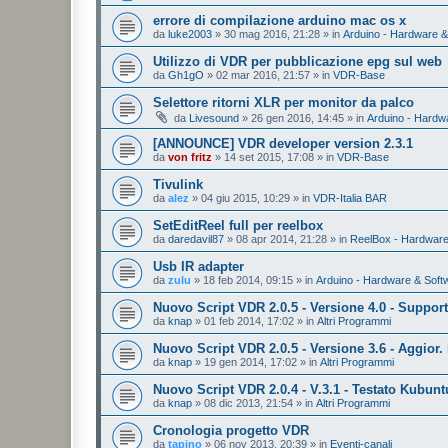
errore di compilazione arduino mac os x
da
luke2003
»
30 mag 2016, 21:28
» in
Arduino - Hardware &
Utilizzo di VDR per pubblicazione epg sul web
da
Gh1gO
»
02 mar 2016, 21:57
» in
VDR-Base
Selettore ritorni XLR per monitor da palco
da
Livesound
»
26 gen 2016, 14:45
» in
Arduino - Hardw
[ANNOUNCE] VDR developer version 2.3.1
da
von fritz
»
14 set 2015, 17:08
» in
VDR-Base
Tivulink
da
alez
»
04 giu 2015, 10:29
» in
VDR-Italia BAR
SetEditReel full per reelbox
da
daredavil87
»
08 apr 2014, 21:28
» in
ReelBox - Hardware
Usb IR adapter
da
zulu
»
18 feb 2014, 09:15
» in
Arduino - Hardware & Soft
Nuovo Script VDR 2.0.5 - Versione 4.0 - Suppor
da
knap
»
01 feb 2014, 17:02
» in
Altri Programmi
Nuovo Script VDR 2.0.5 - Versione 3.6 - Aggior. 
da
knap
»
19 gen 2014, 17:02
» in
Altri Programmi
Nuovo Script VDR 2.0.4 - V.3.1 - Testato Kubunt
da
knap
»
08 dic 2013, 21:54
» in
Altri Programmi
Cronologia progetto VDR
da
tapino
»
06 nov 2013, 20:39
» in
Eventi-canali