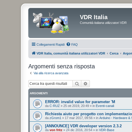
VDR Italia
Comunità italiana utilizzatori VDR
Collegamenti Rapidi
FAQ
VDR Italia, comunità italiana utilizzatori VDR
Cerca
Argom
Argomenti senza risposta
Vai alla ricerca avanzata
Cerca
Ricerca avanzata
ARGOMENTI
ERROR: invalid value for parameter 'M
da
C-RUZ
»
25 ott 2019, 20:49
» in
Eventi-canali
Richiesta aiuto per progetto con implementazi
da
zGrom1
»
17 mar 2017, 09:56
» in
Arduino - Hardware & 
[ANNOUNCE] VDR developer version 2.3.2
da
von fritz
»
24 dic 2016, 20:54
» in
VDR-Base