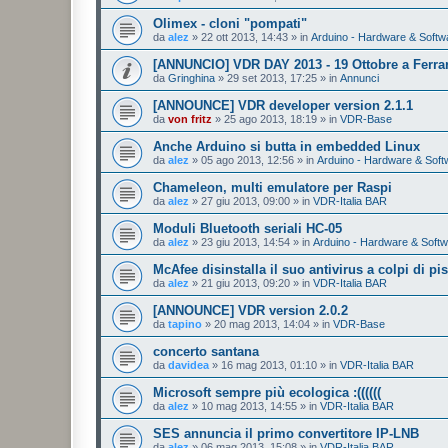
Olimex - cloni "pompati"
da
alez
»
22 ott 2013, 14:43
» in
Arduino - Hardware & Softw
[ANNUNCIO] VDR DAY 2013 - 19 Ottobre a Ferra
da
Gringhina
»
29 set 2013, 17:25
» in
Annunci
[ANNOUNCE] VDR developer version 2.1.1
da
von fritz
»
25 ago 2013, 18:19
» in
VDR-Base
Anche Arduino si butta in embedded Linux
da
alez
»
05 ago 2013, 12:56
» in
Arduino - Hardware & Soft
Chameleon, multi emulatore per Raspi
da
alez
»
27 giu 2013, 09:00
» in
VDR-Italia BAR
Moduli Bluetooth seriali HC-05
da
alez
»
23 giu 2013, 14:54
» in
Arduino - Hardware & Soft
McAfee disinstalla il suo antivirus a colpi di pis
da
alez
»
21 giu 2013, 09:20
» in
VDR-Italia BAR
[ANNOUNCE] VDR version 2.0.2
da
tapino
»
20 mag 2013, 14:04
» in
VDR-Base
concerto santana
da
davidea
»
16 mag 2013, 01:10
» in
VDR-Italia BAR
Microsoft sempre più ecologica :((((((
da
alez
»
10 mag 2013, 14:55
» in
VDR-Italia BAR
SES annuncia il primo convertitore IP-LNB
da
alez
»
06 mag 2013, 15:08
» in
VDR-Italia BAR