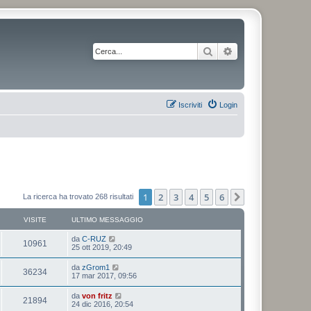
Cerca
Ricerca avanzata
Iscriviti
Login
1
2
3
4
5
6
Prossimo
La ricerca ha trovato 268 risultati
VISITE
ULTIMO MESSAGGIO
da
C-RUZ
10961
25 ott 2019, 20:49
da
zGrom1
36234
17 mar 2017, 09:56
da
von fritz
21894
24 dic 2016, 20:54