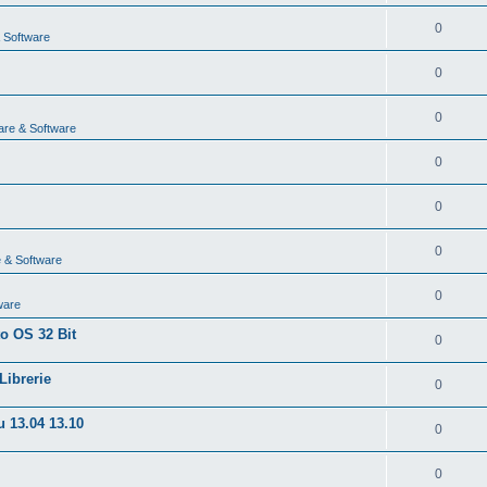
0
 Software
0
0
are & Software
0
0
0
 & Software
0
ware
to OS 32 Bit
0
Librerie
0
u 13.04 13.10
0
0