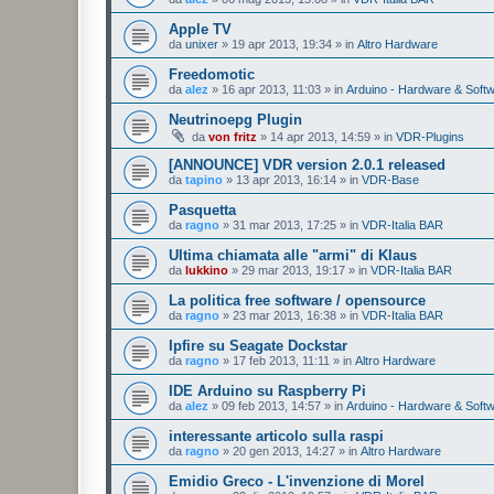
Apple TV
da
unixer
»
19 apr 2013, 19:34
» in
Altro Hardware
Freedomotic
da
alez
»
16 apr 2013, 11:03
» in
Arduino - Hardware & Soft
Neutrinoepg Plugin
da
von fritz
»
14 apr 2013, 14:59
» in
VDR-Plugins
[ANNOUNCE] VDR version 2.0.1 released
da
tapino
»
13 apr 2013, 16:14
» in
VDR-Base
Pasquetta
da
ragno
»
31 mar 2013, 17:25
» in
VDR-Italia BAR
Ultima chiamata alle "armi" di Klaus
da
lukkino
»
29 mar 2013, 19:17
» in
VDR-Italia BAR
La politica free software / opensource
da
ragno
»
23 mar 2013, 16:38
» in
VDR-Italia BAR
Ipfire su Seagate Dockstar
da
ragno
»
17 feb 2013, 11:11
» in
Altro Hardware
IDE Arduino su Raspberry Pi
da
alez
»
09 feb 2013, 14:57
» in
Arduino - Hardware & Soft
interessante articolo sulla raspi
da
ragno
»
20 gen 2013, 14:27
» in
Altro Hardware
Emidio Greco - L'invenzione di Morel