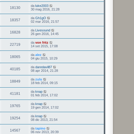
da
luke2003
18130
30 mag 2016, 21:28
da
Gh1gO
18357
02 mar 2016, 21:57
da
Livesound
16828
26 gen 2016, 14:45
da
von fritz
22719
14 set 2015, 17:08
da
alez
18065
04 giu 2015, 10:29
da
daredavil87
40185
08 apr 2014, 21:28
da
zulu
18849
18 feb 2014, 09:15
da
knap
41181
01 feb 2014, 17:02
da
knap
19765
19 gen 2014, 17:02
da
knap
19254
08 dic 2013, 21:54
da
tapino
14567
06 nov 2013, 20:39