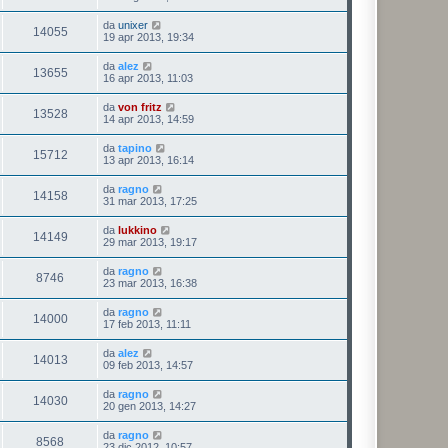
da
unixer
14055
19 apr 2013, 19:34
da
alez
13655
16 apr 2013, 11:03
da
von fritz
13528
14 apr 2013, 14:59
da
tapino
15712
13 apr 2013, 16:14
da
ragno
14158
31 mar 2013, 17:25
da
lukkino
14149
29 mar 2013, 19:17
da
ragno
8746
23 mar 2013, 16:38
da
ragno
14000
17 feb 2013, 11:11
da
alez
14013
09 feb 2013, 14:57
da
ragno
14030
20 gen 2013, 14:27
da
ragno
8568
23 dic 2012, 10:57