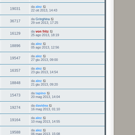
da
alez
19031
22 ott 2013, 14:43
da
Gringhina
36717
29 set 2013, 17:25
da
von fritz
16129
25 ago 2013, 18:19
da
alez
18896
05 ago 2013, 12:56
da
alez
19547
27 giu 2013, 09:00
da
alez
16357
23 giu 2013, 14:54
da
alez
18848
21 giu 2013, 09:20
da
tapino
15473
20 mag 2013, 14:04
da
davidea
19274
16 mag 2013, 01:10
da
alez
19164
10 mag 2013, 14:55
da
alez
19588
06 mag 2013, 15:08