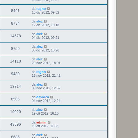
da
ragno
8491
15 dic 2012, 09:32
da
alez
8734
12 dic 2012, 10:18
da
alez
14678
04 dic 2012, 09:21
da
alez
8759
03 dic 2012, 10:26
da
alez
14118
29 nov 2012, 18:01
da
ragno
9480
15 nov 2012, 21:42
da
alez
13814
09 nov 2012, 12:52
da
davidea
8506
04 nov 2012, 12:24
da
alez
19020
19 ott 2012, 16:16
da
admin
43596
19 ott 2012, 11:03
da
alez
8686