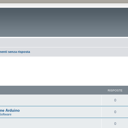
enti senza risposta
RISPOSTE
0
one Arduino
0
Software
0