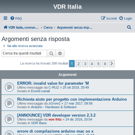
VDR Italia
FAQ
Iscriviti
Login
C
VDR Italia, comunità italiana utilizzatori VDR
Cerca
Argomenti senza risposta
e
Argomenti senza risposta
r
Vai alla ricerca avanzata
c
Cerca
Ricerca avanzata
a
1
2
3
4
5
6
Prossimo
La ricerca ha trovato 268 risultati
Argomenti
ERROR: invalid value for parameter 'M
Ultimo messaggio da
C-RUZ
«
25 ott 2019, 20:49
Inviato in
Eventi-canali
Richiesta aiuto per progetto con implementazione Arduino
Ultimo messaggio da
zGrom1
«
17 mar 2017, 09:56
Inviato in
Arduino - Hardware & Software
[ANNOUNCE] VDR developer version 2.3.2
Ultimo messaggio da
von fritz
«
24 dic 2016, 20:54
Inviato in
VDR-Base
errore di compilazione arduino mac os x