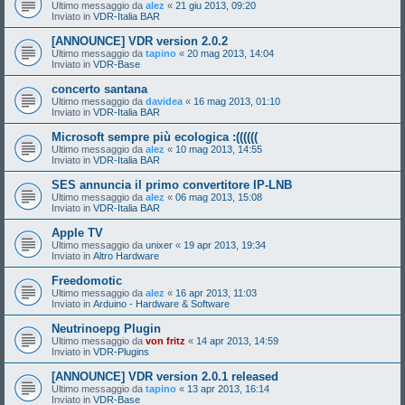
Ultimo messaggio da
alez
«
21 giu 2013, 09:20
Inviato in
VDR-Italia BAR
[ANNOUNCE] VDR version 2.0.2
Ultimo messaggio da
tapino
«
20 mag 2013, 14:04
Inviato in
VDR-Base
concerto santana
Ultimo messaggio da
davidea
«
16 mag 2013, 01:10
Inviato in
VDR-Italia BAR
Microsoft sempre più ecologica :((((((
Ultimo messaggio da
alez
«
10 mag 2013, 14:55
Inviato in
VDR-Italia BAR
SES annuncia il primo convertitore IP-LNB
Ultimo messaggio da
alez
«
06 mag 2013, 15:08
Inviato in
VDR-Italia BAR
Apple TV
Ultimo messaggio da
unixer
«
19 apr 2013, 19:34
Inviato in
Altro Hardware
Freedomotic
Ultimo messaggio da
alez
«
16 apr 2013, 11:03
Inviato in
Arduino - Hardware & Software
Neutrinoepg Plugin
Ultimo messaggio da
von fritz
«
14 apr 2013, 14:59
Inviato in
VDR-Plugins
[ANNOUNCE] VDR version 2.0.1 released
Ultimo messaggio da
tapino
«
13 apr 2013, 16:14
Inviato in
VDR-Base