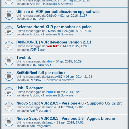
Ultimo messaggio da
luke2003
«
30 mag 2016, 21:28
Inviato in
Arduino - Hardware & Software
Utilizzo di VDR per pubblicazione epg sul web
Ultimo messaggio da
Gh1gO
«
02 mar 2016, 21:57
Inviato in
VDR-Base
Selettore ritorni XLR per monitor da palco
Ultimo messaggio da
Livesound
«
26 gen 2016, 14:45
Inviato in
Arduino - Hardware & Software
[ANNOUNCE] VDR developer version 2.3.1
Ultimo messaggio da
von fritz
«
14 set 2015, 17:08
Inviato in
VDR-Base
Tivulink
Ultimo messaggio da
alez
«
04 giu 2015, 10:29
Inviato in
VDR-Italia BAR
SetEditReel full per reelbox
Ultimo messaggio da
daredavil87
«
08 apr 2014, 21:28
Inviato in
ReelBox - Hardware & Software
Usb IR adapter
Ultimo messaggio da
zulu
«
18 feb 2014, 09:15
Inviato in
Arduino - Hardware & Software
Nuovo Script VDR 2.0.5 - Versione 4.0 - Supporto OS 32 Bit
Ultimo messaggio da
knap
«
01 feb 2014, 17:02
Inviato in
Altri Programmi
Nuovo Script VDR 2.0.5 - Versione 3.6 - Aggior. Librerie
Ultimo messaggio da
knap
«
19 gen 2014, 17:02
Inviato in
Altri Programmi