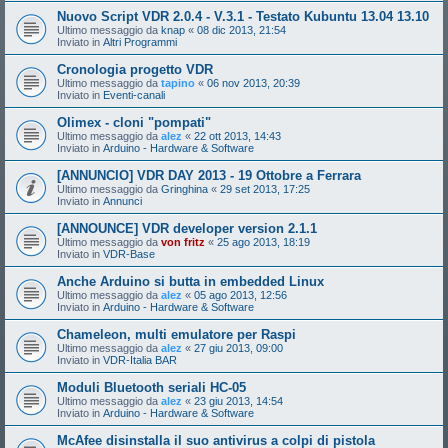
Nuovo Script VDR 2.0.4 - V.3.1 - Testato Kubuntu 13.04 13.10
Ultimo messaggio da
knap
«
08 dic 2013, 21:54
Inviato in
Altri Programmi
Cronologia progetto VDR
Ultimo messaggio da
tapino
«
06 nov 2013, 20:39
Inviato in
Eventi-canali
Olimex - cloni "pompati"
Ultimo messaggio da
alez
«
22 ott 2013, 14:43
Inviato in
Arduino - Hardware & Software
[ANNUNCIO] VDR DAY 2013 - 19 Ottobre a Ferrara
Ultimo messaggio da
Gringhina
«
29 set 2013, 17:25
Inviato in
Annunci
[ANNOUNCE] VDR developer version 2.1.1
Ultimo messaggio da
von fritz
«
25 ago 2013, 18:19
Inviato in
VDR-Base
Anche Arduino si butta in embedded Linux
Ultimo messaggio da
alez
«
05 ago 2013, 12:56
Inviato in
Arduino - Hardware & Software
Chameleon, multi emulatore per Raspi
Ultimo messaggio da
alez
«
27 giu 2013, 09:00
Inviato in
VDR-Italia BAR
Moduli Bluetooth seriali HC-05
Ultimo messaggio da
alez
«
23 giu 2013, 14:54
Inviato in
Arduino - Hardware & Software
McAfee disinstalla il suo antivirus a colpi di pistola