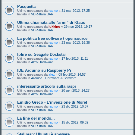
Pasquetta
Ultimo messaggio da
ragno
«
31 mar 2013, 17:25
Inviato in
VDR-Italia BAR
Ultima chiamata alle "armi" di Klaus
Ultimo messaggio da
lukkino
«
29 mar 2013, 19:17
Inviato in
VDR-Italia BAR
La politica free software / opensource
Ultimo messaggio da
ragno
«
23 mar 2013, 16:38
Inviato in
VDR-Italia BAR
Ipfire su Seagate Dockstar
Ultimo messaggio da
ragno
«
17 feb 2013, 11:11
Inviato in
Altro Hardware
IDE Arduino su Raspberry Pi
Ultimo messaggio da
alez
«
09 feb 2013, 14:57
Inviato in
Arduino - Hardware & Software
interessante articolo sulla raspi
Ultimo messaggio da
ragno
«
20 gen 2013, 14:27
Inviato in
Altro Hardware
Emidio Greco - L'invenzione di Morel
Ultimo messaggio da
ragno
«
23 dic 2012, 10:57
Inviato in
VDR-Italia BAR
La fine del mondo...
Ultimo messaggio da
ragno
«
15 dic 2012, 09:32
Inviato in
VDR-Italia BAR
Stallman: Ubuntu è spyware