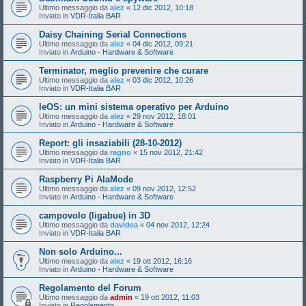
Ultimo messaggio da
alez
«
12 dic 2012, 10:18
Inviato in
VDR-Italia BAR
Daisy Chaining Serial Connections
Ultimo messaggio da
alez
«
04 dic 2012, 09:21
Inviato in
Arduino - Hardware & Software
Terminator, meglio prevenire che curare
Ultimo messaggio da
alez
«
03 dic 2012, 10:26
Inviato in
VDR-Italia BAR
leOS: un mini sistema operativo per Arduino
Ultimo messaggio da
alez
«
29 nov 2012, 18:01
Inviato in
Arduino - Hardware & Software
Report: gli insaziabili (28-10-2012)
Ultimo messaggio da
ragno
«
15 nov 2012, 21:42
Inviato in
VDR-Italia BAR
Raspberry Pi AlaMode
Ultimo messaggio da
alez
«
09 nov 2012, 12:52
Inviato in
Arduino - Hardware & Software
campovolo (ligabue) in 3D
Ultimo messaggio da
davidea
«
04 nov 2012, 12:24
Inviato in
VDR-Italia BAR
Non solo Arduino...
Ultimo messaggio da
alez
«
19 ott 2012, 16:16
Inviato in
Arduino - Hardware & Software
Regolamento del Forum
Ultimo messaggio da
admin
«
19 ott 2012, 11:03
Inviato in
Regolamento