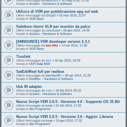
Ultimo messaggio da
luke2003
«
30 mag 2016, 21:28
Inviato in
Arduino - Hardware & Software
Utilizzo di VDR per pubblicazione epg sul web
Ultimo messaggio da
Gh1gO
«
02 mar 2016, 21:57
Inviato in
VDR-Base
Selettore ritorni XLR per monitor da palco
Ultimo messaggio da
Livesound
«
26 gen 2016, 14:45
Inviato in
Arduino - Hardware & Software
[ANNOUNCE] VDR developer version 2.3.1
Ultimo messaggio da
von fritz
«
14 set 2015, 17:08
Inviato in
VDR-Base
Tivulink
Ultimo messaggio da
alez
«
04 giu 2015, 10:29
Inviato in
VDR-Italia BAR
SetEditReel full per reelbox
Ultimo messaggio da
daredavil87
«
08 apr 2014, 21:28
Inviato in
ReelBox - Hardware & Software
Usb IR adapter
Ultimo messaggio da
zulu
«
18 feb 2014, 09:15
Inviato in
Arduino - Hardware & Software
Nuovo Script VDR 2.0.5 - Versione 4.0 - Supporto OS 32 Bit
Ultimo messaggio da
knap
«
01 feb 2014, 17:02
Inviato in
Altri Programmi
Nuovo Script VDR 2.0.5 - Versione 3.6 - Aggior. Librerie
Ultimo messaggio da
knap
«
19 gen 2014, 17:02
Inviato in
Altri Programmi