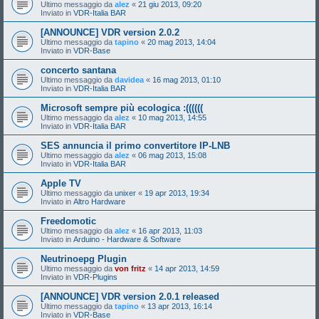
Ultimo messaggio da
alez
«
21 giu 2013, 09:20
Inviato in
VDR-Italia BAR
[ANNOUNCE] VDR version 2.0.2
Ultimo messaggio da
tapino
«
20 mag 2013, 14:04
Inviato in
VDR-Base
concerto santana
Ultimo messaggio da
davidea
«
16 mag 2013, 01:10
Inviato in
VDR-Italia BAR
Microsoft sempre più ecologica :((((((
Ultimo messaggio da
alez
«
10 mag 2013, 14:55
Inviato in
VDR-Italia BAR
SES annuncia il primo convertitore IP-LNB
Ultimo messaggio da
alez
«
06 mag 2013, 15:08
Inviato in
VDR-Italia BAR
Apple TV
Ultimo messaggio da
unixer
«
19 apr 2013, 19:34
Inviato in
Altro Hardware
Freedomotic
Ultimo messaggio da
alez
«
16 apr 2013, 11:03
Inviato in
Arduino - Hardware & Software
Neutrinoepg Plugin
Ultimo messaggio da
von fritz
«
14 apr 2013, 14:59
Inviato in
VDR-Plugins
[ANNOUNCE] VDR version 2.0.1 released
Ultimo messaggio da
tapino
«
13 apr 2013, 16:14
Inviato in
VDR-Base