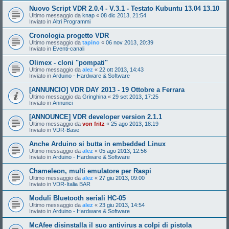
Nuovo Script VDR 2.0.4 - V.3.1 - Testato Kubuntu 13.04 13.10
Ultimo messaggio da
knap
«
08 dic 2013, 21:54
Inviato in
Altri Programmi
Cronologia progetto VDR
Ultimo messaggio da
tapino
«
06 nov 2013, 20:39
Inviato in
Eventi-canali
Olimex - cloni "pompati"
Ultimo messaggio da
alez
«
22 ott 2013, 14:43
Inviato in
Arduino - Hardware & Software
[ANNUNCIO] VDR DAY 2013 - 19 Ottobre a Ferrara
Ultimo messaggio da
Gringhina
«
29 set 2013, 17:25
Inviato in
Annunci
[ANNOUNCE] VDR developer version 2.1.1
Ultimo messaggio da
von fritz
«
25 ago 2013, 18:19
Inviato in
VDR-Base
Anche Arduino si butta in embedded Linux
Ultimo messaggio da
alez
«
05 ago 2013, 12:56
Inviato in
Arduino - Hardware & Software
Chameleon, multi emulatore per Raspi
Ultimo messaggio da
alez
«
27 giu 2013, 09:00
Inviato in
VDR-Italia BAR
Moduli Bluetooth seriali HC-05
Ultimo messaggio da
alez
«
23 giu 2013, 14:54
Inviato in
Arduino - Hardware & Software
McAfee disinstalla il suo antivirus a colpi di pistola