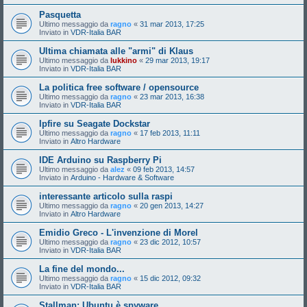
Pasquetta
Ultimo messaggio da
ragno
«
31 mar 2013, 17:25
Inviato in
VDR-Italia BAR
Ultima chiamata alle "armi" di Klaus
Ultimo messaggio da
lukkino
«
29 mar 2013, 19:17
Inviato in
VDR-Italia BAR
La politica free software / opensource
Ultimo messaggio da
ragno
«
23 mar 2013, 16:38
Inviato in
VDR-Italia BAR
Ipfire su Seagate Dockstar
Ultimo messaggio da
ragno
«
17 feb 2013, 11:11
Inviato in
Altro Hardware
IDE Arduino su Raspberry Pi
Ultimo messaggio da
alez
«
09 feb 2013, 14:57
Inviato in
Arduino - Hardware & Software
interessante articolo sulla raspi
Ultimo messaggio da
ragno
«
20 gen 2013, 14:27
Inviato in
Altro Hardware
Emidio Greco - L'invenzione di Morel
Ultimo messaggio da
ragno
«
23 dic 2012, 10:57
Inviato in
VDR-Italia BAR
La fine del mondo...
Ultimo messaggio da
ragno
«
15 dic 2012, 09:32
Inviato in
VDR-Italia BAR
Stallman: Ubuntu è spyware