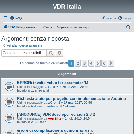
VDR Italia
FAQ
Iscriviti
Login
C
VDR Italia, comunità italiana utilizzatori VDR
Cerca
Argomenti senza risposta
e
Argomenti senza risposta
r
Vai alla ricerca avanzata
c
Cerca
Ricerca avanzata
a
1
2
3
4
5
6
Prossimo
La ricerca ha trovato 268 risultati
Argomenti
ERROR: invalid value for parameter 'M
Ultimo messaggio da
C-RUZ
«
25 ott 2019, 20:49
Inviato in
Eventi-canali
Richiesta aiuto per progetto con implementazione Arduino
Ultimo messaggio da
zGrom1
«
17 mar 2017, 09:56
Inviato in
Arduino - Hardware & Software
[ANNOUNCE] VDR developer version 2.3.2
Ultimo messaggio da
von fritz
«
24 dic 2016, 20:54
Inviato in
VDR-Base
errore di compilazione arduino mac os x