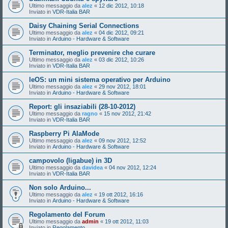
Ultimo messaggio da
alez
«
12 dic 2012, 10:18
Inviato in
VDR-Italia BAR
Daisy Chaining Serial Connections
Ultimo messaggio da
alez
«
04 dic 2012, 09:21
Inviato in
Arduino - Hardware & Software
Terminator, meglio prevenire che curare
Ultimo messaggio da
alez
«
03 dic 2012, 10:26
Inviato in
VDR-Italia BAR
leOS: un mini sistema operativo per Arduino
Ultimo messaggio da
alez
«
29 nov 2012, 18:01
Inviato in
Arduino - Hardware & Software
Report: gli insaziabili (28-10-2012)
Ultimo messaggio da
ragno
«
15 nov 2012, 21:42
Inviato in
VDR-Italia BAR
Raspberry Pi AlaMode
Ultimo messaggio da
alez
«
09 nov 2012, 12:52
Inviato in
Arduino - Hardware & Software
campovolo (ligabue) in 3D
Ultimo messaggio da
davidea
«
04 nov 2012, 12:24
Inviato in
VDR-Italia BAR
Non solo Arduino...
Ultimo messaggio da
alez
«
19 ott 2012, 16:16
Inviato in
Arduino - Hardware & Software
Regolamento del Forum
Ultimo messaggio da
admin
«
19 ott 2012, 11:03
Inviato in
Regolamento