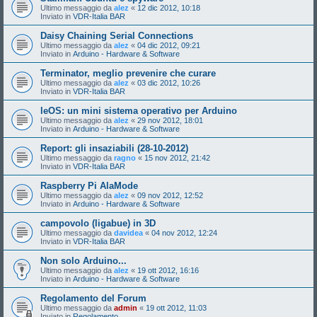
Ultimo messaggio da
alez
«
12 dic 2012, 10:18
Inviato in
VDR-Italia BAR
Daisy Chaining Serial Connections
Ultimo messaggio da
alez
«
04 dic 2012, 09:21
Inviato in
Arduino - Hardware & Software
Terminator, meglio prevenire che curare
Ultimo messaggio da
alez
«
03 dic 2012, 10:26
Inviato in
VDR-Italia BAR
leOS: un mini sistema operativo per Arduino
Ultimo messaggio da
alez
«
29 nov 2012, 18:01
Inviato in
Arduino - Hardware & Software
Report: gli insaziabili (28-10-2012)
Ultimo messaggio da
ragno
«
15 nov 2012, 21:42
Inviato in
VDR-Italia BAR
Raspberry Pi AlaMode
Ultimo messaggio da
alez
«
09 nov 2012, 12:52
Inviato in
Arduino - Hardware & Software
campovolo (ligabue) in 3D
Ultimo messaggio da
davidea
«
04 nov 2012, 12:24
Inviato in
VDR-Italia BAR
Non solo Arduino...
Ultimo messaggio da
alez
«
19 ott 2012, 16:16
Inviato in
Arduino - Hardware & Software
Regolamento del Forum
Ultimo messaggio da
admin
«
19 ott 2012, 11:03
Inviato in
Regolamento