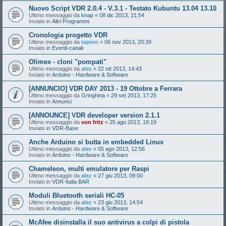
Nuovo Script VDR 2.0.4 - V.3.1 - Testato Kubuntu 13.04 13.10
Ultimo messaggio da
knap
«
08 dic 2013, 21:54
Inviato in
Altri Programmi
Cronologia progetto VDR
Ultimo messaggio da
tapino
«
06 nov 2013, 20:39
Inviato in
Eventi-canali
Olimex - cloni "pompati"
Ultimo messaggio da
alez
«
22 ott 2013, 14:43
Inviato in
Arduino - Hardware & Software
[ANNUNCIO] VDR DAY 2013 - 19 Ottobre a Ferrara
Ultimo messaggio da
Gringhina
«
29 set 2013, 17:25
Inviato in
Annunci
[ANNOUNCE] VDR developer version 2.1.1
Ultimo messaggio da
von fritz
«
25 ago 2013, 18:19
Inviato in
VDR-Base
Anche Arduino si butta in embedded Linux
Ultimo messaggio da
alez
«
05 ago 2013, 12:56
Inviato in
Arduino - Hardware & Software
Chameleon, multi emulatore per Raspi
Ultimo messaggio da
alez
«
27 giu 2013, 09:00
Inviato in
VDR-Italia BAR
Moduli Bluetooth seriali HC-05
Ultimo messaggio da
alez
«
23 giu 2013, 14:54
Inviato in
Arduino - Hardware & Software
McAfee disinstalla il suo antivirus a colpi di pistola