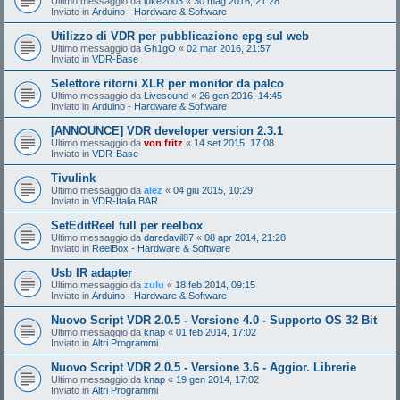
Ultimo messaggio da
luke2003
«
30 mag 2016, 21:28
Inviato in
Arduino - Hardware & Software
Utilizzo di VDR per pubblicazione epg sul web
Ultimo messaggio da
Gh1gO
«
02 mar 2016, 21:57
Inviato in
VDR-Base
Selettore ritorni XLR per monitor da palco
Ultimo messaggio da
Livesound
«
26 gen 2016, 14:45
Inviato in
Arduino - Hardware & Software
[ANNOUNCE] VDR developer version 2.3.1
Ultimo messaggio da
von fritz
«
14 set 2015, 17:08
Inviato in
VDR-Base
Tivulink
Ultimo messaggio da
alez
«
04 giu 2015, 10:29
Inviato in
VDR-Italia BAR
SetEditReel full per reelbox
Ultimo messaggio da
daredavil87
«
08 apr 2014, 21:28
Inviato in
ReelBox - Hardware & Software
Usb IR adapter
Ultimo messaggio da
zulu
«
18 feb 2014, 09:15
Inviato in
Arduino - Hardware & Software
Nuovo Script VDR 2.0.5 - Versione 4.0 - Supporto OS 32 Bit
Ultimo messaggio da
knap
«
01 feb 2014, 17:02
Inviato in
Altri Programmi
Nuovo Script VDR 2.0.5 - Versione 3.6 - Aggior. Librerie
Ultimo messaggio da
knap
«
19 gen 2014, 17:02
Inviato in
Altri Programmi