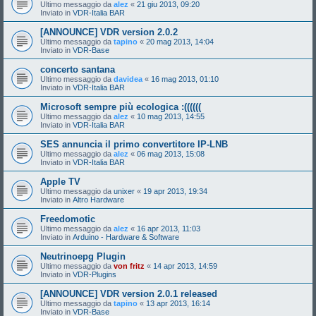
Ultimo messaggio da
alez
«
21 giu 2013, 09:20
Inviato in
VDR-Italia BAR
[ANNOUNCE] VDR version 2.0.2
Ultimo messaggio da
tapino
«
20 mag 2013, 14:04
Inviato in
VDR-Base
concerto santana
Ultimo messaggio da
davidea
«
16 mag 2013, 01:10
Inviato in
VDR-Italia BAR
Microsoft sempre più ecologica :((((((
Ultimo messaggio da
alez
«
10 mag 2013, 14:55
Inviato in
VDR-Italia BAR
SES annuncia il primo convertitore IP-LNB
Ultimo messaggio da
alez
«
06 mag 2013, 15:08
Inviato in
VDR-Italia BAR
Apple TV
Ultimo messaggio da
unixer
«
19 apr 2013, 19:34
Inviato in
Altro Hardware
Freedomotic
Ultimo messaggio da
alez
«
16 apr 2013, 11:03
Inviato in
Arduino - Hardware & Software
Neutrinoepg Plugin
Ultimo messaggio da
von fritz
«
14 apr 2013, 14:59
Inviato in
VDR-Plugins
[ANNOUNCE] VDR version 2.0.1 released
Ultimo messaggio da
tapino
«
13 apr 2013, 16:14
Inviato in
VDR-Base