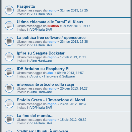
Pasquetta
Ultimo messaggio da
ragno
«
31 mar 2013, 17:25
Inviato in
VDR-Italia BAR
Ultima chiamata alle "armi" di Klaus
Ultimo messaggio da
lukkino
«
29 mar 2013, 19:17
Inviato in
VDR-Italia BAR
La politica free software / opensource
Ultimo messaggio da
ragno
«
23 mar 2013, 16:38
Inviato in
VDR-Italia BAR
Ipfire su Seagate Dockstar
Ultimo messaggio da
ragno
«
17 feb 2013, 11:11
Inviato in
Altro Hardware
IDE Arduino su Raspberry Pi
Ultimo messaggio da
alez
«
09 feb 2013, 14:57
Inviato in
Arduino - Hardware & Software
interessante articolo sulla raspi
Ultimo messaggio da
ragno
«
20 gen 2013, 14:27
Inviato in
Altro Hardware
Emidio Greco - L'invenzione di Morel
Ultimo messaggio da
ragno
«
23 dic 2012, 10:57
Inviato in
VDR-Italia BAR
La fine del mondo...
Ultimo messaggio da
ragno
«
15 dic 2012, 09:32
Inviato in
VDR-Italia BAR
Stallman: Ubuntu è spyware