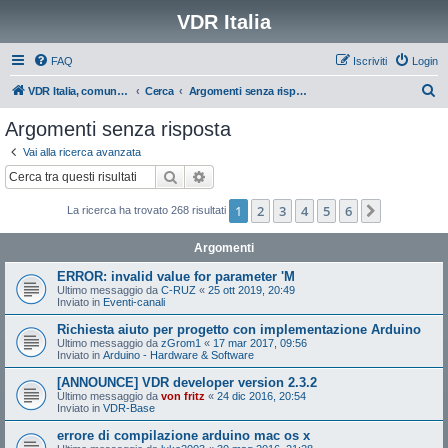
VDR Italia
FAQ
Iscriviti
Login
C
VDR Italia, comunità italiana utilizzatori VDR
Cerca
Argomenti senza risposta
e
Argomenti senza risposta
r
Vai alla ricerca avanzata
c
Cerca
Ricerca avanzata
a
1
2
3
4
5
6
Prossimo
La ricerca ha trovato 268 risultati
Argomenti
ERROR: invalid value for parameter 'M
Ultimo messaggio da
C-RUZ
«
25 ott 2019, 20:49
Inviato in
Eventi-canali
Richiesta aiuto per progetto con implementazione Arduino
Ultimo messaggio da
zGrom1
«
17 mar 2017, 09:56
Inviato in
Arduino - Hardware & Software
[ANNOUNCE] VDR developer version 2.3.2
Ultimo messaggio da
von fritz
«
24 dic 2016, 20:54
Inviato in
VDR-Base
errore di compilazione arduino mac os x