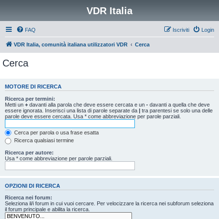
VDR Italia
FAQ
Iscriviti
Login
VDR Italia, comunità italiana utilizzatori VDR
Cerca
Cerca
MOTORE DI RICERCA
Ricerca per termini:
Metti un
+
davanti alla parola che deve essere cercata e un
-
davanti a quella che deve
essere ignorata. Inserisci una lista di parole separate da
|
tra parentesi se solo una delle
parole deve essere cercata. Usa * come abbreviazione per parole parziali.
Cerca per parola o usa frase esatta
Ricerca qualsiasi termine
Ricerca per autore:
Usa * come abbreviazione per parole parziali.
OPZIONI DI RICERCA
Ricerca nei forum:
Seleziona il/i forum in cui vuoi cercare. Per velocizzare la ricerca nei subforum seleziona
il forum principale e abilita la ricerca.