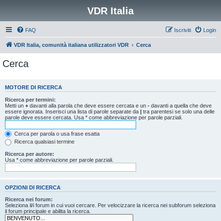
VDR Italia
FAQ
Iscriviti
Login
VDR Italia, comunità italiana utilizzatori VDR
Cerca
Cerca
MOTORE DI RICERCA
Ricerca per termini:
Metti un
+
davanti alla parola che deve essere cercata e un
-
davanti a quella che deve
essere ignorata. Inserisci una lista di parole separate da
|
tra parentesi se solo una delle
parole deve essere cercata. Usa * come abbreviazione per parole parziali.
Cerca per parola o usa frase esatta
Ricerca qualsiasi termine
Ricerca per autore:
Usa * come abbreviazione per parole parziali.
OPZIONI DI RICERCA
Ricerca nei forum:
Seleziona il/i forum in cui vuoi cercare. Per velocizzare la ricerca nei subforum seleziona
il forum principale e abilita la ricerca.