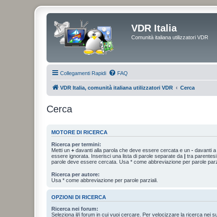
VDR Italia
Comunità italiana utilizzatori VDR
Collegamenti Rapidi
FAQ
VDR Italia, comunità italiana utilizzatori VDR
Cerca
Cerca
MOTORE DI RICERCA
Ricerca per termini:
Metti un
+
davanti alla parola che deve essere cercata e un
-
davanti a
essere ignorata. Inserisci una lista di parole separate da
|
tra parentesi
parole deve essere cercata. Usa * come abbreviazione per parole parzi
Ricerca per autore:
Usa * come abbreviazione per parole parziali.
OPZIONI DI RICERCA
Ricerca nei forum:
Seleziona il/i forum in cui vuoi cercare. Per velocizzare la ricerca nei s