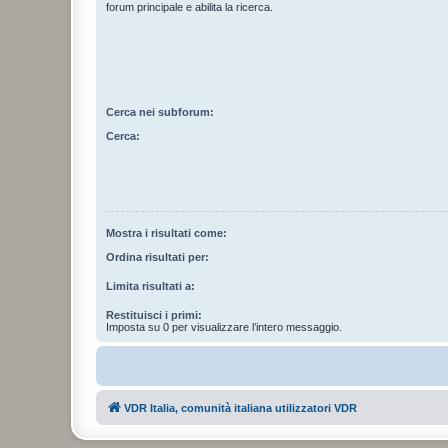
forum principale e abilita la ricerca.
Cerca nei subforum:
Cerca:
Mostra i risultati come:
Ordina risultati per:
Limita risultati a:
Restituisci i primi:
Imposta su 0 per visualizzare l’intero messaggio.
VDR Italia, comunità italiana utilizzatori VDR