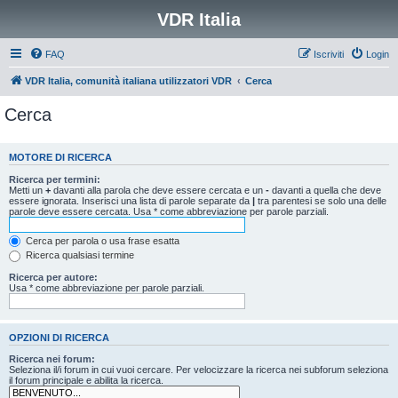
VDR Italia
FAQ
Iscriviti
Login
VDR Italia, comunità italiana utilizzatori VDR
Cerca
Cerca
MOTORE DI RICERCA
Ricerca per termini:
Metti un
+
davanti alla parola che deve essere cercata e un
-
davanti a quella che deve
essere ignorata. Inserisci una lista di parole separate da
|
tra parentesi se solo una delle
parole deve essere cercata. Usa * come abbreviazione per parole parziali.
Cerca per parola o usa frase esatta
Ricerca qualsiasi termine
Ricerca per autore:
Usa * come abbreviazione per parole parziali.
OPZIONI DI RICERCA
Ricerca nei forum:
Seleziona il/i forum in cui vuoi cercare. Per velocizzare la ricerca nei subforum seleziona
il forum principale e abilita la ricerca.