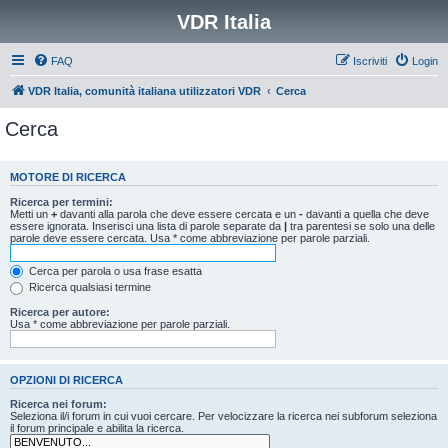
VDR Italia
FAQ
Iscriviti
Login
VDR Italia, comunità italiana utilizzatori VDR
Cerca
Cerca
MOTORE DI RICERCA
Ricerca per termini:
Metti un
+
davanti alla parola che deve essere cercata e un
-
davanti a quella che deve
essere ignorata. Inserisci una lista di parole separate da
|
tra parentesi se solo una delle
parole deve essere cercata. Usa * come abbreviazione per parole parziali.
Cerca per parola o usa frase esatta
Ricerca qualsiasi termine
Ricerca per autore:
Usa * come abbreviazione per parole parziali.
OPZIONI DI RICERCA
Ricerca nei forum:
Seleziona il/i forum in cui vuoi cercare. Per velocizzare la ricerca nei subforum seleziona
il forum principale e abilita la ricerca.